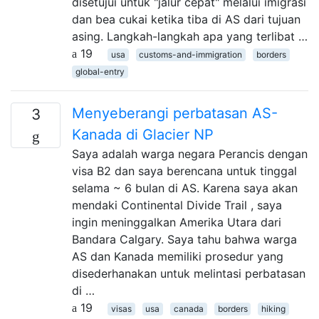
disetujui untuk "jalur cepat" melalui imigrasi
dan bea cukai ketika tiba di AS dari tujuan
asing. Langkah-langkah apa yang terlibat …
19
usa
customs-and-immigration
borders
global-entry
Menyeberangi perbatasan AS-
3
Kanada di Glacier NP
Saya adalah warga negara Perancis dengan
visa B2 dan saya berencana untuk tinggal
selama ~ 6 bulan di AS. Karena saya akan
mendaki Continental Divide Trail , saya
ingin meninggalkan Amerika Utara dari
Bandara Calgary. Saya tahu bahwa warga
AS dan Kanada memiliki prosedur yang
disederhanakan untuk melintasi perbatasan
di …
19
visas
usa
canada
borders
hiking