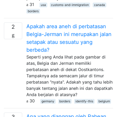
31
usa
customs-and-immigration
canada
borders
Apakah area aneh di perbatasan
2
Belgia-Jerman ini merupakan jalan
setapak atau sesuatu yang
berbeda?
Seperti yang Anda lihat pada gambar di
atas, Belgia dan Jerman memiliki
perbatasan aneh di dekat Oostkantons.
Tampaknya ada semacam jalur di timur
perbatasan "nyata". Adakah yang tahu lebih
banyak tentang jalan aneh ini dan dapatkah
Anda berjalan di atasnya?
30
germany
borders
identify-this
belgium
Apa yang dianggap oleh Pabean
3