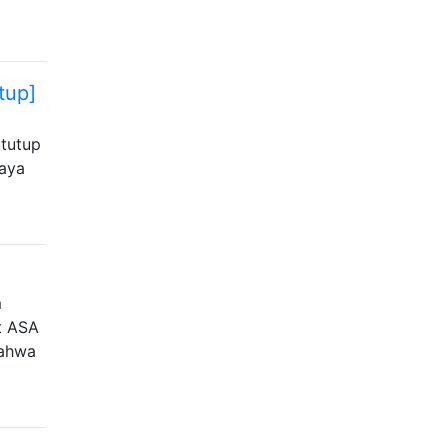
tup]
itutup
Saya
m
t ASA
bahwa