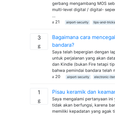
gerbang mengambang MOS sebagai
multi-level digital / digital- s
…
21
airport-security
tips-and-trick
Bagaimana cara mencegah
3
bandara?
Saya telah bepergian dengan lap
untuk perjalanan yang akan da
dan Kindle (bukan Fire tetapi tip
bahwa pemindai bandara telah m
20
airport-security
electronic-ite
Pisau keramik dan keaman
1
Saya mengalami pertanyaan ini y
tidak akan berfungsi, karena 
memiliki kepadatan yang agak t