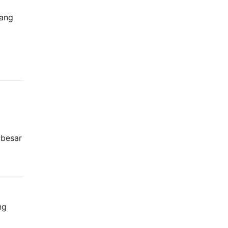
yang
 besar
ng