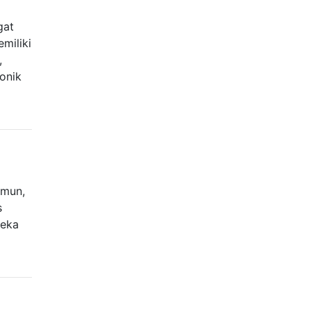
gat
miliki
,
onik
amun,
s
reka