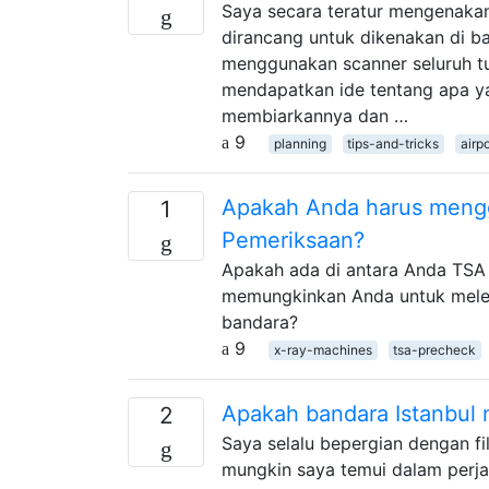
Saya secara teratur mengenakan 
dirancang untuk dikenakan di 
menggunakan scanner seluruh tu
mendapatkan ide tentang apa y
membiarkannya dan …
9
planning
tips-and-tricks
airp
Apakah Anda harus mengg
1
Pemeriksaan?
Apakah ada di antara Anda TSA P
memungkinkan Anda untuk melew
bandara?
9
x-ray-machines
tsa-precheck
Apakah bandara Istanbul 
2
Saya selalu bepergian dengan fi
mungkin saya temui dalam perja