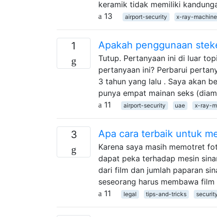
keramik tidak memiliki kandun
13
airport-security
x-ray-machine
Apakah penggunaan steker
1
Tutup. Pertanyaan ini di luar to
pertanyaan ini? Perbarui pertan
3 tahun yang lalu . Saya akan b
punya empat mainan seks (diam
11
airport-security
uae
x-ray-m
Apa cara terbaik untuk m
3
Karena saya masih memotret foto
dapat peka terhadap mesin sinar
dari film dan jumlah paparan s
seseorang harus membawa film l
11
legal
tips-and-tricks
securit