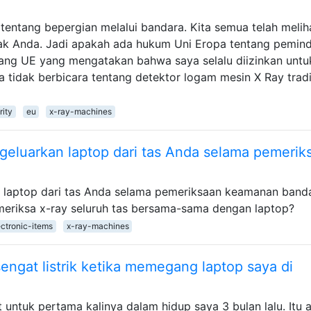
ntang bepergian melalui bandara. Kita semua telah melih
ak Anda. Jadi apakah ada hukum Uni Eropa tentang pemind
ng UE yang mengatakan bahwa saya selalu diizinkan untu
idak berbicara tentang detektor logam mesin X Ray tradi
rity
eu
x-ray-machines
eluarkan laptop dari tas Anda selama pemerik
laptop dari tas Anda selama pemeriksaan keamanan band
eriksa x-ray seluruh tas bersama-sama dengan laptop?
ectronic-items
x-ray-machines
engat listrik ketika memegang laptop saya di
ntuk pertama kalinya dalam hidup saya 3 bulan lalu. Itu 