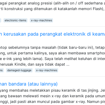
 perangkat analog presisi (alih-alih on / off sederhana 
eperti konstruksi yang ditemukan di katakanlah memori Flash)
s
electronic-items
x-ray-machines
 kerusakan pada perangkat elektronik di kea
top sebelumnya tanpa masalah (tidak baru-baru ini), tetap
tang, untuk pertama kalinya, saya akan membawa smartpho
e e-ink yang lebih lama). Saya telah melihat keluhan di inte
erusak Kindle, dan saya tidak dapat …
ms
damaged-luggage
x-ray-machines
an bandara (atau lainnya)
ang membahas meletakkan pisau keramik di tas jinjing. Jel
barang bawaan melewati mesin x-ray dan keramik pada umu
inggi, jadi pasti akan muncul pada gambar x-ray. Namun pi