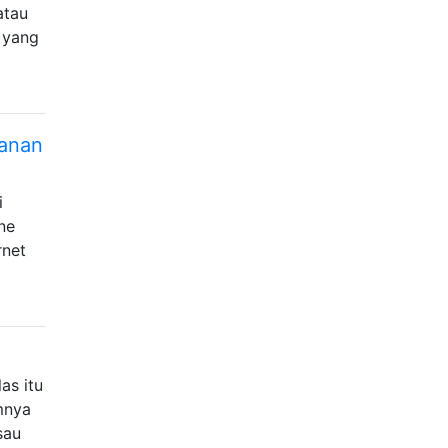
atau
, yang
manan
i
ne
rnet
as itu
mnya
sau