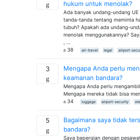
hukum untuk menolak?
Ada banyak undang-undang UE te
tanda-tanda tentang meminta h
tubuh? Apakah ada undang-unda
menolak menggunakannya? Saya t
, …
38
air-travel
legal
airport-secu
Mengapa Anda perlu meng
3
keamanan bandara?
Mengapa Anda perlu mengambil 
Mengapa mereka tidak bisa mem
34
luggage
airport-security
el
Bagaimana saya tidak ters
5
bandara?
Saya bepergian dengan pesawat u