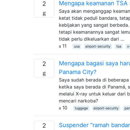
Mengapa keamanan TSA sa
2
Saya akan menganggap keamanan
ketat tidak peduli bandara, te
kebijakan yang sangat berbeda. 
tetapi keamanannya sangat lema
tidak perlu dikeluarkan dari …
11
usa
airport-security
tsa
x
Mengapa bagasi saya harus
2
Panama City?
Saya sudah berada di beberapa 
ketika saya berada di Panamá, 
melalui X-ray untuk keluar da
mencari narkoba?
10
luggage
airport-security
pa
Suspender "ramah bandar
2