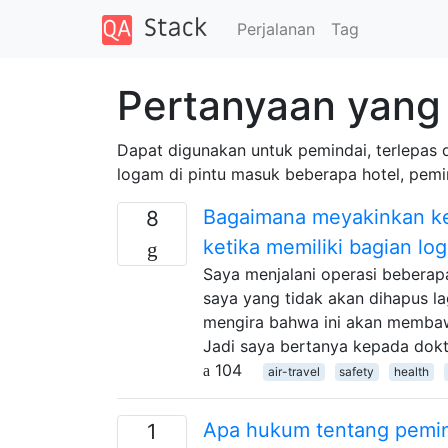
Perjalanan
Tag
Pertanyaan yang 
Dapat digunakan untuk pemindai, terlepas d
logam di pintu masuk beberapa hotel, pemin
Bagaimana meyakinkan ke
8
ketika memiliki bagian lo
Saya menjalani operasi beberapa
saya yang tidak akan dihapus la
mengira bahwa ini akan membaw
Jadi saya bertanya kepada dokt
104
air-travel
safety
health
Apa hukum tentang pemind
1