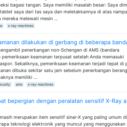
speksi bagasi tangan. Saya memiliki masalah besar: Saya dim
tablet saya dari tas saya dan meletakkannya di atas namp
ra mereka melewati mesin …
ms
x-ray-machines
manan dilakukan di gerbang di beberapa band
mengambil penerbangan non-Schengen di AMS (bandara
da pemeriksaan keamanan terpusat setelah Anda memasuki
aspor. Sebaliknya, pemeriksaan keamanan terjadi tepat di 
anan dibuka sekitar satu jam sebelum penerbangan beran
mpaknya memiliki …
ecurity
ams
x-ray-machines
t bepergian dengan peralatan sensitif X-Ray a
masih merupakan item sensitif sinar-X yang paling umum d
rapa teknologi elektronik yang muncul yang menggunakan