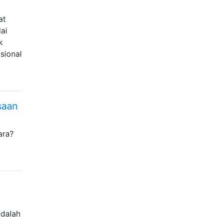
at
ai
k
sional
saan
ara?
adalah