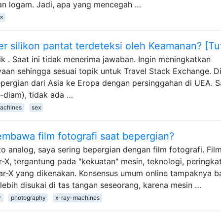
gan logam. Jadi, apa yang mencegah …
s
 silikon pantat terdeteksi oleh Keamanan? [Tu
pik . Saat ini tidak menerima jawaban. Ingin meningkatkan
yaan sehingga sesuai topik untuk Travel Stack Exchange. D
epergian dari Asia ke Eropa dengan persinggahan di UEA. 
-diam), tidak ada …
achines
sex
embawa film fotografi saat bepergian?
 analog, saya sering bepergian dengan film fotografi. Fil
-X, tergantung pada "kekuatan" mesin, teknologi, peringka
inar-X yang dikenakan. Konsensus umum online tampaknya 
ebih disukai di tas tangan seseorang, karena mesin …
y
photography
x-ray-machines