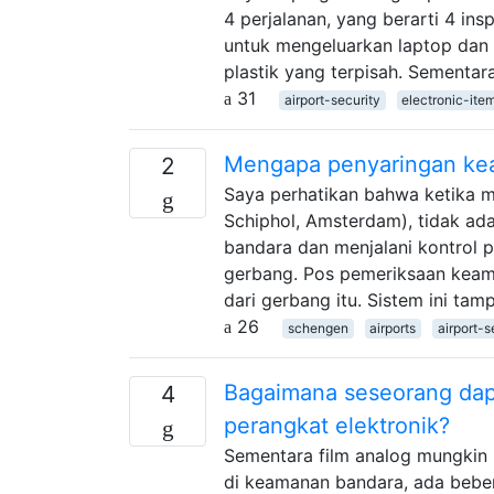
4 perjalanan, yang berarti 4 in
untuk mengeluarkan laptop dan 
plastik yang terpisah. Sementa
31
airport-security
electronic-ite
Mengapa penyaringan kea
2
Saya perhatikan bahwa ketika 
Schiphol, Amsterdam), tidak a
bandara dan menjalani kontrol p
gerbang. Pos pemeriksaan keam
dari gerbang itu. Sistem ini ta
26
schengen
airports
airport-s
Bagaimana seseorang dapa
4
perangkat elektronik?
Sementara film analog mungkin 
di keamanan bandara, ada bebe