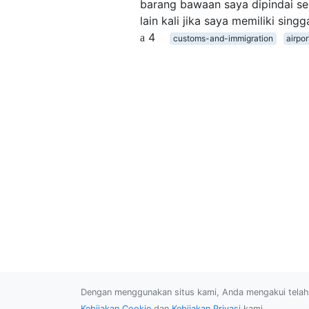
barang bawaan saya dipindai sek
lain kali jika saya memiliki sin
4
customs-and-immigration
airpo
Dengan menggunakan situs kami, Anda mengakui tel
Kebijakan Cookie
dan
Kebijakan Privasi
kami.