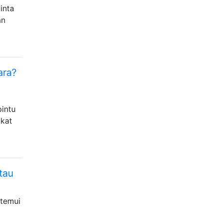
inta
an
ara?
pintu
gkat
tau
itemui