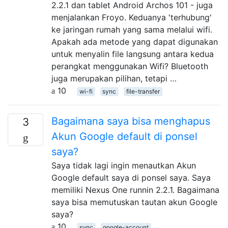
2.2.1 dan tablet Android Archos 101 - juga
menjalankan Froyo. Keduanya 'terhubung'
ke jaringan rumah yang sama melalui wifi.
Apakah ada metode yang dapat digunakan
untuk menyalin file langsung antara kedua
perangkat menggunakan Wifi? Bluetooth
juga merupakan pilihan, tetapi …
10
wi-fi
sync
file-transfer
Bagaimana saya bisa menghapus
3
Akun Google default di ponsel
saya?
Saya tidak lagi ingin menautkan Akun
Google default saya di ponsel saya. Saya
memiliki Nexus One runnin 2.2.1. Bagaimana
saya bisa memutuskan tautan akun Google
saya?
10
sync
google-account