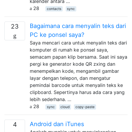
kalender antara …
28
contacts
sync
Bagaimana cara menyalin teks dari
23
PC ke ponsel saya?
Saya mencari cara untuk menyalin teks dari
komputer di rumah ke ponsel saya,
semacam papan klip bersama. Saat ini saya
pergi ke generator kode QR zxing dan
menempelkan kode, mengambil gambar
layar dengan telepon, dan mengatur
pemindai barcode untuk menyalin teks ke
clipboard. Sepertinya harus ada cara yang
lebih sederhana. …
28
sync
cloud
copy-paste
Android dan iTunes
4
Apakah mungkin untuk menyinkronkan