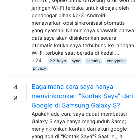
firefox , sepele untuk browsing situs web di
jaringan Wi-Fi terbuka untuk dibajak oleh
pendengar pihak ke-3. Android
menawarkan opsi sinkronisasi otomatis
yang nyaman. Namun saya khawatir bahwa
data saya akan disinkronkan secara
otomatis ketika saya terhubung ke jaringan
Wi-Fi terbuka saat berada di kedai …
24
2.2-froyo
sync
security
encryption
privacy
Bagaimana cara saya hanya
4
menyinkronkan "Kontak Saya" dari
Google di Samsung Galaxy S?
Apakah ada cara saya dapat membatasi
Galaxy S saya hanya mengunduh &amp;
menyinkronkan kontak dari akun google
yang ada di "Kontak Saya"? Saat ini, ia