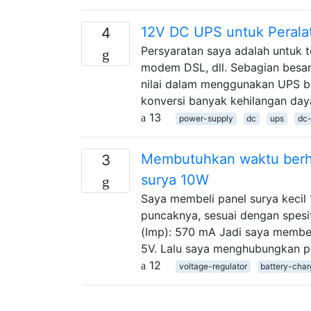
12V DC UPS untuk Perala
4
Persyaratan saya adalah untuk 
modem DSL, dll. Sebagian besar
nilai dalam menggunakan UPS 
konversi banyak kehilangan day
13
power-supply
dc
ups
dc-
Membutuhkan waktu berhar
3
surya 10W
Saya membeli panel surya kecil
puncaknya, sesuai dengan spesif
(Imp): 570 mA Jadi saya membe
5V. Lalu saya menghubungkan p
12
voltage-regulator
battery-char