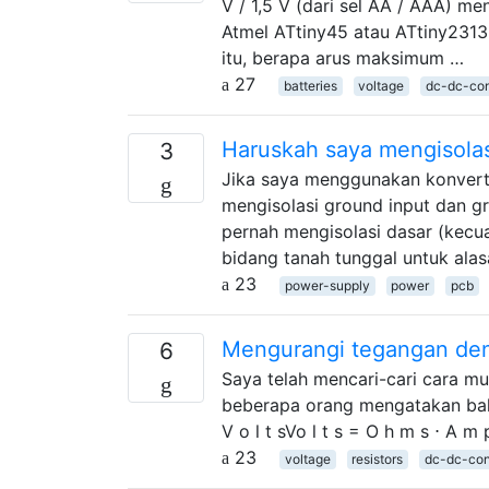
V / 1,5 V (dari sel AA / AAA) me
Atmel ATtiny45 atau ATtiny2313,
itu, berapa arus maksimum …
27
batteries
voltage
dc-dc-con
Haruskah saya mengisolasi
3
Jika saya menggunakan konverte
mengisolasi ground input dan gr
pernah mengisolasi dasar (kecu
bidang tanah tunggal untuk alas
23
power-supply
power
pcb
Mengurangi tegangan den
6
Saya telah mencari-cari cara m
beberapa orang mengatakan bah
V o l t sVo l t s = O h m s ⋅ 
23
voltage
resistors
dc-dc-con