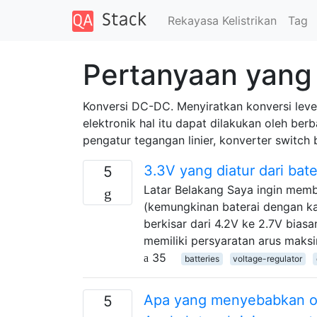
Rekayasa Kelistrikan
Tag
Pertanyaan yang 
Konversi DC-DC. Menyiratkan konversi level
elektronik hal itu dapat dilakukan oleh b
pengatur tegangan linier, konverter switch b
3.3V yang diatur dari bate
5
Latar Belakang Saya ingin membe
(kemungkinan baterai dengan kap
berkisar dari 4.2V ke 2.7V biasa
memiliki persyaratan arus mak
35
batteries
voltage-regulator
Apa yang menyebabkan osi
5