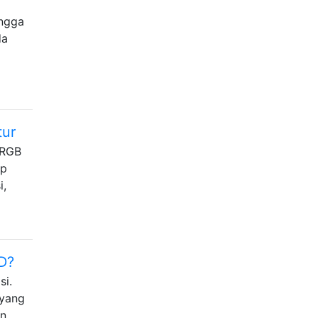
ingga
da
tur
 RGB
mp
i,
D?
si.
 yang
an