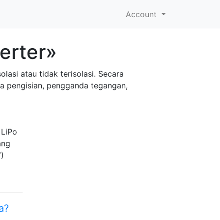
Account
erter»
asi atau tidak terisolasi. Secara
pa pengisian, pengganda tegangan,
 LiPo
ang
V)
a?