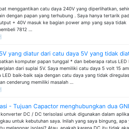
pat menggantikan catu daya 240V yang diperlihatkan, seh
ain dengan papan yang terhubung . Saya hanya tertarik pa
output + 40V masuk ke bagian power amp yang saya tidak
 membeli 7812 …
r
 yang diatur dari catu daya 5V yang tidak dia
ibatkan komputer papan tunggal * dan beberapa ratus LED
rjalan dari suplai 5V. Saya memiliki catu daya 5 volt 15 a
a LED baik-baik saja dengan catu daya yang tidak diregulas
kan cenderung memiliki masalah …
r
olasi - Tujuan Capactor menghubungkan dua GN
konverter DC / DC terisolasi untuk digunakan dalam aplika
gkau untuk kebutuhan saya. Inilah yang saya bingung, apa
itu melanggar isolasi? Atau, apakah karena DC itu tidak ak