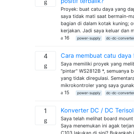
positif terbalik?
Proyek: buat catu daya yang da
saya tidak mati saat bermain-m
bagian di dalam kotak kuning; 
kerjakan. Jadi saya keluar dan
16
power-supply
dc-dc-converte
Cara membuat catu daya 5V
4
Saya memiliki proyek yang mel
"pintar" WS2812B *, semuanya be
yang tidak diregulasi. Sementar
mikrokontroler yang saya guna
15
power-supply
dc-dc-converte
Konverter DC / DC Teris
1
Saya telah melihat board mount 
Saya menemukan ini agak terjan
C103 lakukan di sini? Bukankah 