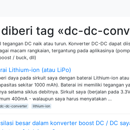
diberi tag «dc-dc-conv
 tegangan DC naik atau turun. Konverter DC-DC dapat diisol
erbagai macam rangkaian, tergantung pada aplikasinya (pom
oost / buck, dll)
rai Lithium-ion (atau LiPo)
ri daya pada sirkuit saya dengan baterai Lithium-ion atau
asitas sekitar 1000 mAh). Baterai ini memiliki tegangan y
nya selama siklus debitnya. Sirkuit saya (berjalan pada 3.3
simum 400mA - walaupun saya harus menyatakan …
dc-dc-converter
lithium-ion
lasi besar dalam konverter boost DC / DC say