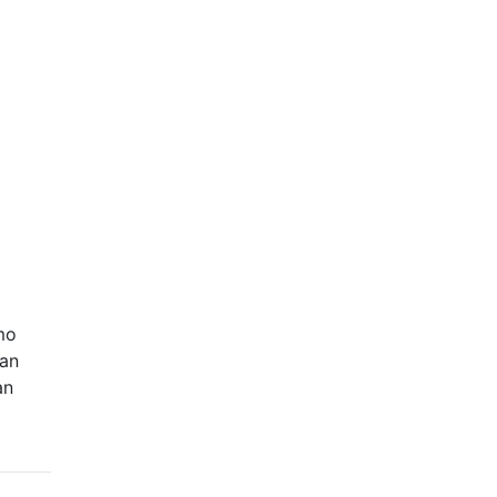
mo
uan
an