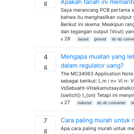
Apakah tanah ini memantu
Saya merancang PCB pertama s
bahwa itu menghasilkan output y
Berikut ini skema: Meskipun ra
dan tegangan output (Vout) ya
28
layout
ground
dc-dc-conve
Mengapa muatan yang lebi
4
dalam regulator uang?
The MC34063 Application Note 
sebagai berikut: L.m i n= Vi n- 
VsSebuaht-VHaikamutsayahalk(sws
(switch)} t_{on} Tetapi ini meny
27
inductor
dc-dc-converter
b
Cara paling murah untuk
7
Apa cara paling murah untuk m