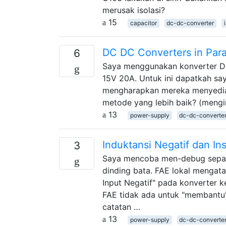
merusak isolasi?
15
capacitor
dc-dc-converter
DC DC Converters in Para
6
Saya menggunakan konverter D
15V 20A. Untuk ini dapatkah say
mengharapkan mereka menyediak
metode yang lebih baik? (mengi
13
power-supply
dc-dc-converte
Induktansi Negatif dan In
3
Saya mencoba men-debug sepas
dinding bata. FAE lokal mengat
Input Negatif" pada konverter 
FAE tidak ada untuk "membantu"
catatan …
13
power-supply
dc-dc-converte