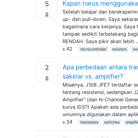
Kapan harus menggunakan 
5
Setelah belajar dan bereksperi
up- dan pull-down. Saya sekar
bagaimana cara kerjanya. Saya t
tampak sedikit terbelakang bag
RENDAH. Saya pikir akan lebih 
42
microcontroller
resistors
sw
Apa perbedaan antara tra
2
sakelar vs. amplifier?
Misalnya, J108 JFET terdaftar 
tentang resistensi, sedangkan 
Amplifier" (dan N-Channel Genera
kurva IDS?) Apakah ada perbeda
umumnya digunakan dalam aplik
34
transistors
switches
amplifi