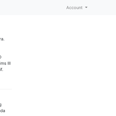
Account
ra.
D
ms III
f.
g
nda