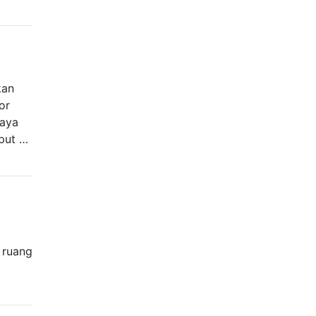
kan
or
saya
put …
 ruang