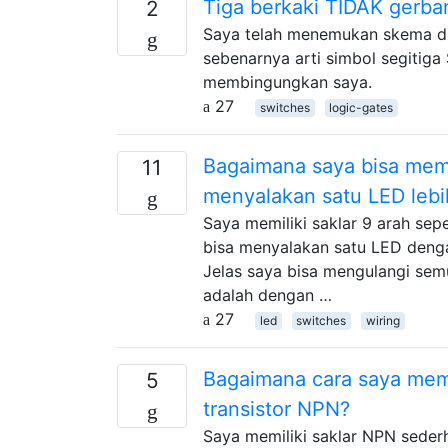
Tiga berkaki TIDAK gerba
2
Saya telah menemukan skema di 
sebenarnya arti simbol segitiga S
membingungkan saya.
27
switches
logic-gates
Bagaimana saya bisa mema
11
menyalakan satu LED lebi
Saya memiliki saklar 9 arah se
bisa menyalakan satu LED dengan
Jelas saya bisa mengulangi semua
adalah dengan …
27
led
switches
wiring
Bagaimana cara saya me
5
transistor NPN?
Saya memiliki saklar NPN seder