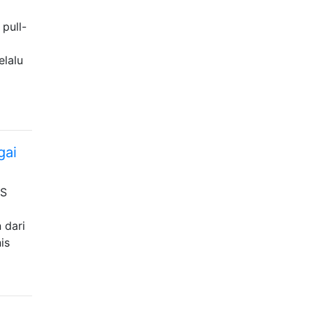
pull-
elalu
gai
DS
 dari
is