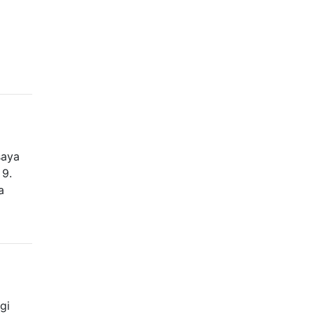
saya
 9.
a
gi