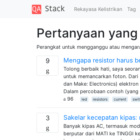
Rekayasa Kelistrikan
Tag
Pertanyaan yang 
Perangkat untuk mengganggu atau mengarah
Mengapa resistor harus b
9
Tolong berbaik hati, saya seor
untuk memancarkan foton. Dari a
dan Make: Electronics) elektron m
Dalam percobaan contoh (yang m
96
led
resistors
current
swi
Sakelar kecepatan kipas:
3
Banyak kipas AC, termasuk mode
berputar dari MATI ke TINGGI k