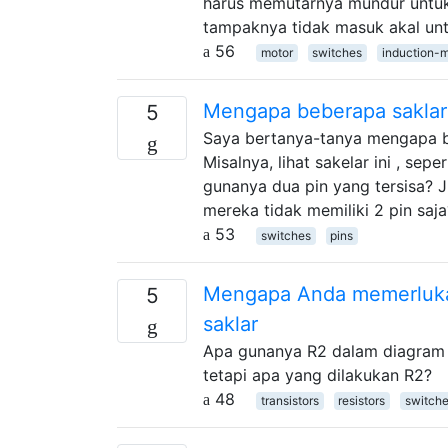
harus memutarnya mundur untuk 
tampaknya tidak masuk akal un
56
motor
switches
induction-m
Mengapa beberapa saklar 
5
Saya bertanya-tanya mengapa be
Misalnya, lihat sakelar ini , se
gunanya dua pin yang tersisa? J
mereka tidak memiliki 2 pin saja
53
switches
pins
Mengapa Anda memerlukan
5
saklar
Apa gunanya R2 dalam diagram 
tetapi apa yang dilakukan R2?
48
transistors
resistors
switch