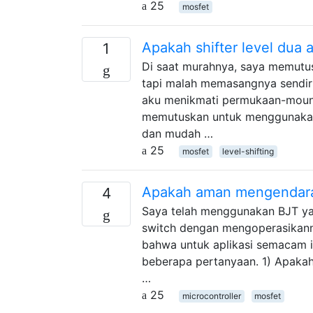
25
mosfet
Apakah shifter level dua 
1
Di saat murahnya, saya memutusk
tapi malah memasangnya sendir
aku menikmati permukaan-mount
memutuskan untuk menggunakan
dan mudah …
25
mosfet
level-shifting
Apakah aman mengendarai
4
Saya telah menggunakan BJT y
switch dengan mengoperasikann
bahwa untuk aplikasi semacam i
beberapa pertanyaan. 1) Apakah
…
25
microcontroller
mosfet