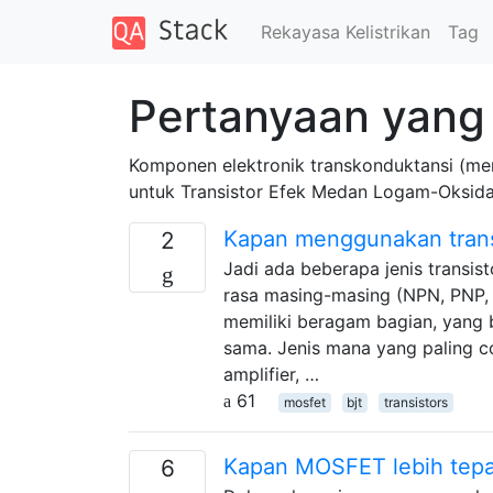
Rekayasa Kelistrikan
Tag
Pertanyaan yang 
Komponen elektronik transkonduktansi (me
untuk Transistor Efek Medan Logam-Oksida-S
Kapan menggunakan trans
2
Jadi ada beberapa jenis trans
rasa masing-masing (NPN, PNP, 
memiliki beragam bagian, yang
sama. Jenis mana yang paling c
amplifier, …
61
mosfet
bjt
transistors
Kapan MOSFET lebih tepat
6