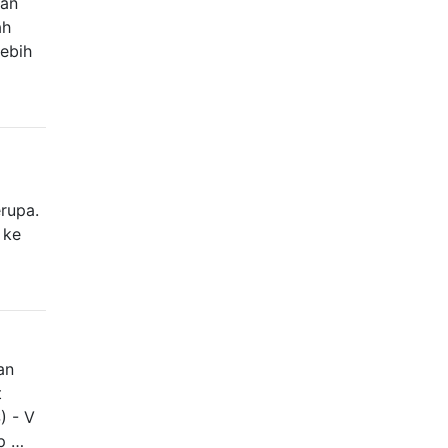
kan
ah
lebih
a
rupa.
 ke
an
t
) - V
p …