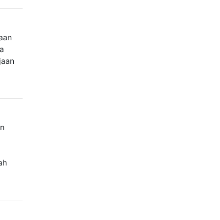
aan
na
jaan
an
ah