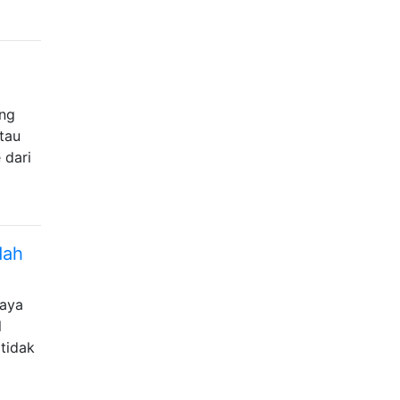
ang
tau
 dari
dah
Saya
l
tidak