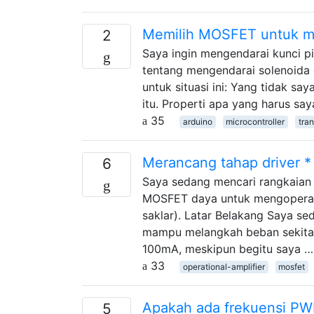
Memilih MOSFET untuk me
2
Saya ingin mengendarai kunci p
tentang mengendarai solenoida d
untuk situasi ini: Yang tidak 
itu. Properti apa yang harus saya
35
arduino
microcontroller
tran
Merancang tahap driver *
6
Saya sedang mencari rangkaian
MOSFET daya untuk mengoperasik
saklar). Latar Belakang Saya s
mampu melangkah beban sekitar 
100mA, meskipun begitu saya …
33
operational-amplifier
mosfet
Apakah ada frekuensi PWM
5