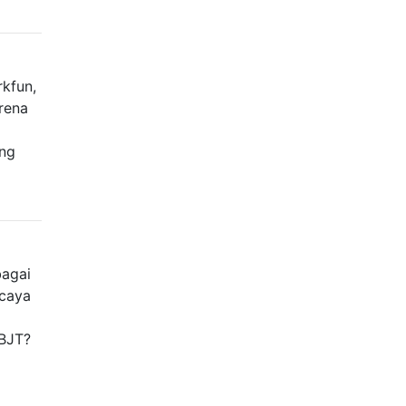
rkfun,
rena
ng
bagai
rcaya
a
 BJT?