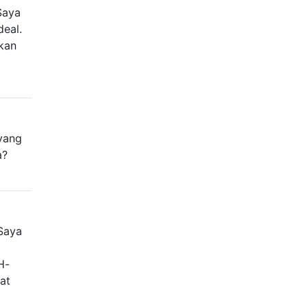
Saya
deal.
akan
 yang
a?
Saya
H-
at