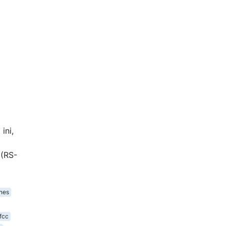
ini,
 (RS-
nes
fcc