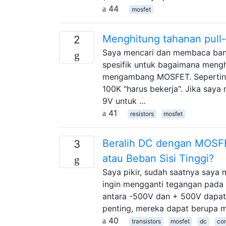
44
mosfet
Menghitung tahanan pull
2
Saya mencari dan membaca bany
spesifik untuk bagaimana menghi
mengambang MOSFET. Sepertinya
100K "harus bekerja". Jika saya
9V untuk …
41
resistors
mosfet
Beralih DC dengan MOSFE
3
atau Beban Sisi Tinggi?
Saya pikir, sudah saatnya saya 
ingin mengganti tegangan pada b
antara -500V dan + 500V dapat 
penting, mereka dapat berupa m
40
transistors
mosfet
dc
con