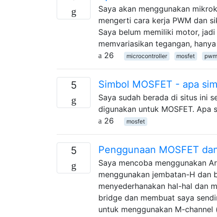
Saya akan menggunakan mikroko
mengerti cara kerja PWM dan sik
Saya belum memiliki motor, jadi
memvariasikan tegangan, hanya
26
microcontroller
mosfet
pw
Simbol MOSFET - apa sim
5
Saya sudah berada di situs ini 
digunakan untuk MOSFET. Apa 
26
mosfet
Penggunaan MOSFET dan 
5
Saya mencoba menggunakan Ardu
menggunakan jembatan-H dan be
menyederhanakan hal-hal dan m
bridge dan membuat saya sendi
untuk menggunakan M-channel 