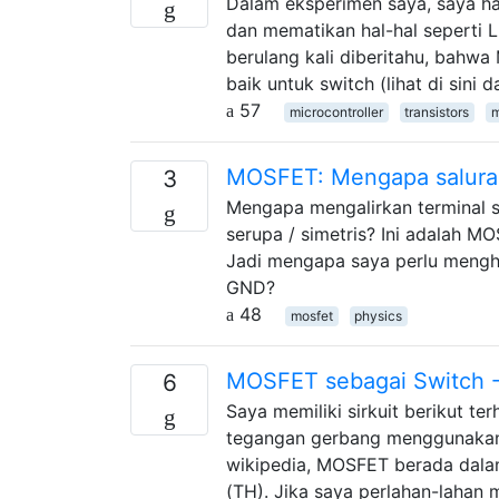
Dalam eksperimen saya, saya h
dan mematikan hal-hal seperti
berulang kali diberitahu, bahw
baik untuk switch (lihat di sini d
57
microcontroller
transistors
m
MOSFET: Mengapa salura
3
Mengapa mengalirkan terminal s
serupa / simetris? Ini adalah 
Jadi mengapa saya perlu mengh
GND?
48
mosfet
physics
MOSFET sebagai Switch - 
6
Saya memiliki sirkuit berikut 
tegangan gerbang menggunakan 
wikipedia, MOSFET berada dalam
(TH). Jika saya perlahan-lahan