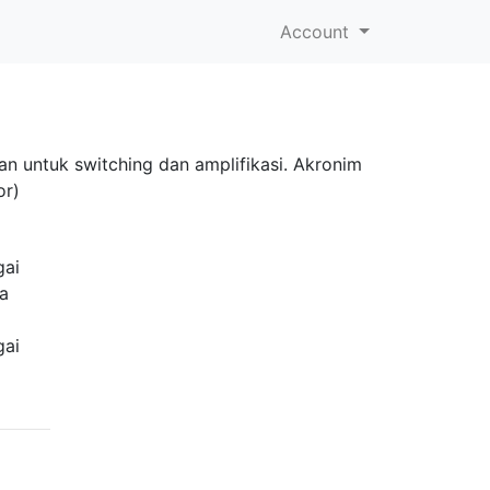
Account
 untuk switching dan amplifikasi. Akronim
or)
gai
a
gai