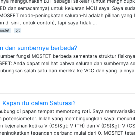
anya menggunakan BJT sebagai sakelar (untuk menghidup
 LED dan semacamnya) untuk keluaran MCU saya. Saya sud
a MOSFET mode-peningkatan saluran-N adalah pilihan yang 
an di sini , untuk contoh), tapi saya tidak …
osfet
bjt
n dan sumbernya berbeda?
umber fungsi MOSFET berbeda sementara struktur fisikny
MOSFET: Anda dapat melihat bahwa saluran dan sumbernya se
ubungkan salah satu dari mereka ke VCC dan yang lainnya
Kapan itu dalam Saturasi?
terhubung di papan tempat memotong roti. Saya memvariasik
potensiometer. Inilah yang membingungkan saya: menuru
 kejenuhan ketika V (GS)&gt; V (TH) dan V (DS)&gt; V (GS
 meningkatkan tegangan gerbang mulai dari 0, MOSFET teta