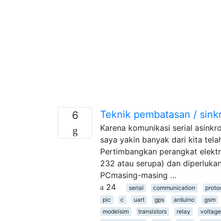
Teknik pembatasan / sinkro
6
Karena komunikasi serial asinkro
saya yakin banyak dari kita tel
Pertimbangkan perangkat elektr
232 atau serupa) dan diperlukan
PCmasing-masing …
24
serial
communication
proto
pic
c
uart
gps
arduino
gsm
modelsim
transistors
relay
voltage