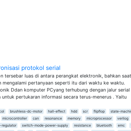
nisasi protokol serial
n tersebar luas di antara perangkat elektronik, bahkan saat 
ah mengalami pertanyaan seperti itu dari waktu ke waktu.
onik Ddan komputer PCyang terhubung dengan jalur serial
 untuk pertukaran informasi secara terus-menerus . Yaitu
col
brushless-dc-motor
hall-effect
hdd
scr
flipflop
state-machi
microcontroller
can
resonance
memory
microprocessor
verilog
-regulator
switch-mode-power-supply
resistance
bluetooth
emc