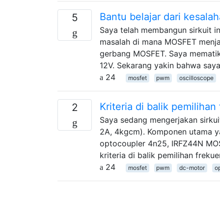
Bantu belajar dari kesal
5
Saya telah membangun sirkuit i
masalah di mana MOSFET menjadi
gerbang MOSFET. Saya mematik
12V. Sekarang yakin bahwa say
24
mosfet
pwm
oscilloscope
Kriteria di balik pemilih
2
Saya sedang mengerjakan sirkui
2A, 4kgcm). Komponen utama ya
optocoupler 4n25, IRFZ44N MOS
kriteria di balik pemilihan fre
24
mosfet
pwm
dc-motor
op