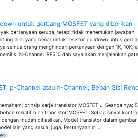
-down untuk gerbang MOSFET yang diberikan
ak pertanyaan serupa, tetapi tidak menemukan jawaban
tung nilai yang benar untuk resistor pulldown untuk gerb
 semua orang menghindari pertanyaan dengan 1K, 10K, a
 memiliki N-Channel IRF510 dan saya akan menjalankan gate
T: p-Channel atau n-Channel; Beban Sisi Ren
memahami prinsip kerja transistor MOSFET ... Seandainya; 
eban resistif oleh transistor MOSFET. Setiap sinyal kontro
dengan mudah dihasilkan. Model transistor dalam gambar 
odel lain yang sesuai juga. Pertanyaan # …
trol