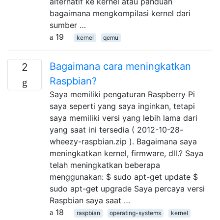
alternatif ke kernel atau panduan
bagaimana mengkompilasi kernel dari
sumber …
19
kernel
qemu
Bagaimana cara meningkatkan
2
Raspbian?
Saya memiliki pengaturan Raspberry Pi
saya seperti yang saya inginkan, tetapi
saya memiliki versi yang lebih lama dari
yang saat ini tersedia ( 2012-10-28-
wheezy-raspbian.zip ). Bagaimana saya
meningkatkan kernel, firmware, dll.? Saya
telah meningkatkan beberapa
menggunakan: $ sudo apt-get update $
sudo apt-get upgrade Saya percaya versi
Raspbian saya saat …
18
raspbian
operating-systems
kernel