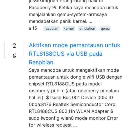
jessie.imgdari orang-orang baik di
Raspberry Pi. Ketika saya mencoba untuk
menjalankan qemu-system-armsaya
mendapatkan panik kernel. …
15
raspbian
kernel
emulation
qemu
Aktifkan mode pemantauan untuk
2
RTL8188CUS via USB pada
Raspbian
Saya mencoba untuk mengaktifkan mode
pemantauan untuk dongle wifi USB dengan
chipset RTL8188CUS pada model
raspberry pi b + (atau raspberry pi dalam
hal ini). $ lsusb Bus 001 Device 005: ID
0bda:8176 Realtek Semiconductor Corp.
RTL8188CUS 802.11n WLAN Adapter $
sudo iwconfig wlan0 mode monitor Error
for wireless request …