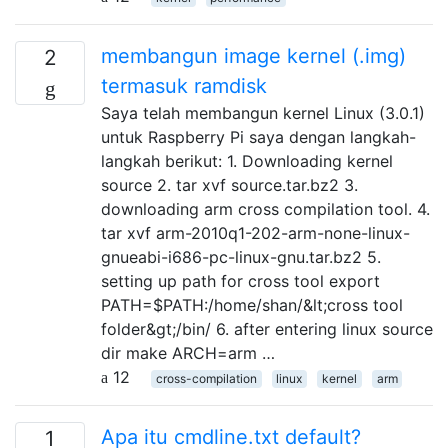
membangun image kernel (.img)
2
termasuk ramdisk
Saya telah membangun kernel Linux (3.0.1)
untuk Raspberry Pi saya dengan langkah-
langkah berikut: 1. Downloading kernel
source 2. tar xvf source.tar.bz2 3.
downloading arm cross compilation tool. 4.
tar xvf arm-2010q1-202-arm-none-linux-
gnueabi-i686-pc-linux-gnu.tar.bz2 5.
setting up path for cross tool export
PATH=$PATH:/home/shan/&lt;cross tool
folder&gt;/bin/ 6. after entering linux source
dir make ARCH=arm …
12
cross-compilation
linux
kernel
arm
Apa itu cmdline.txt default?
1