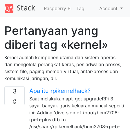
Raspberry Pi
Tag
Account
Pertanyaan yang
diberi tag «kernel»
Kernel adalah komponen utama dari sistem operasi
dan mengelola perangkat keras, penjadwalan proses,
sistem file, paging memori virtual, antar-proses dan
komunikasi jaringan, dll.
Apa itu rpikernelhack?
3
Saat melakukan apt-get upgradeRPi 3
saya, banyak garis keluaran muncul seperti
ini: Adding 'diversion of /boot/bcm2708-
rpi-b-plus.dtb to
/usr/share/rpikernelhack/bcm2708-rpi-b-