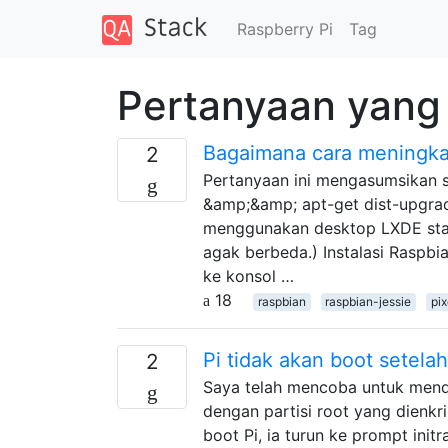
Raspberry Pi
Tag
Pertanyaan yang 
Bagaimana cara meningkat
2
Pertanyaan ini mengasumsikan s
&amp;&amp; apt-get dist-upgrad
menggunakan desktop LXDE stand
agak berbeda.) Instalasi Raspbi
ke konsol …
18
raspbian
raspbian-jessie
pix
Pi tidak akan boot setela
2
Saya telah mencoba untuk menda
dengan partisi root yang dienkri
boot Pi, ia turun ke prompt ini