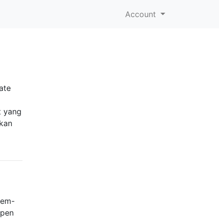
Account
ate
t yang
tkan
mem-
Open