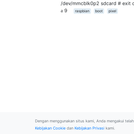
/dev/mmcblk0p2 sdcard # exit 
9
raspbian
boot
pixel
Dengan menggunakan situs kami, Anda mengakui tel
Kebijakan Cookie
dan
Kebijakan Privasi
kami.