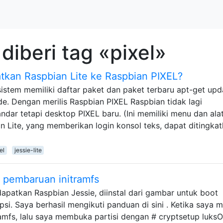
diberi tag «pixel»
kan Raspbian Lite ke Raspbian PIXEL?
istem memiliki daftar paket dan paket terbaru apt-get upd
e. Dengan merilis Raspbian PIXEL Raspbian tidak lagi
ar tetapi desktop PIXEL baru. (Ini memiliki menu dan ala
an Lite, yang memberikan login konsol teks, dapat ditingka
el
jessie-lite
h pembaruan initramfs
patkan Raspbian Jessie, diinstal dari gambar untuk boot
psi. Saya berhasil mengikuti panduan di sini . Ketika saya 
tramfs, lalu saya membuka partisi dengan # cryptsetup luks