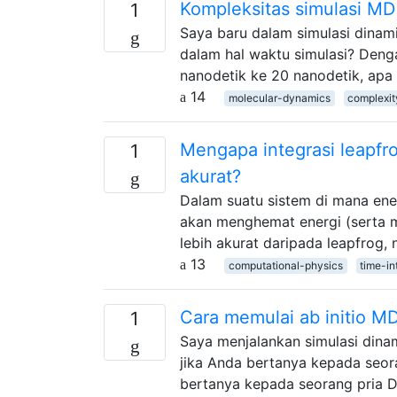
Kompleksitas simulasi MD
1
Saya baru dalam simulasi dinam
dalam hal waktu simulasi? Denga
nanodetik ke 20 nanodetik, apa
14
molecular-dynamics
complexit
Mengapa integrasi leapfro
1
akurat?
Dalam suatu sistem di mana energ
akan menghemat energi (serta me
lebih akurat daripada leapfrog,
13
computational-physics
time-in
Cara memulai ab initio MD
1
Saya menjalankan simulasi dinam
jika Anda bertanya kepada seora
bertanya kepada seorang pria DF