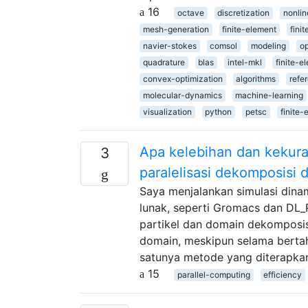
16
octave
discretization
nonlin
mesh-generation
finite-element
fini
navier-stokes
comsol
modeling
op
quadrature
blas
intel-mkl
finite-e
convex-optimization
algorithms
refe
molecular-dynamics
machine-learning
visualization
python
petsc
finite-
Apa kelebihan dan kekura
3
paralelisasi dekomposisi 
Saya menjalankan simulasi din
lunak, seperti Gromacs dan DL
partikel dan domain dekomposis
domain, meskipun selama bertahu
satunya metode yang diterapka
15
parallel-computing
efficiency