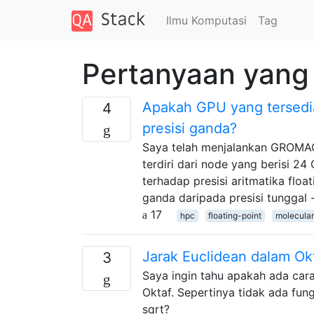
Ilmu Komputasi
Tag
Pertanyaan yang 
Apakah GPU yang tersedia 
4
presisi ganda?
Saya telah menjalankan GROMAC
terdiri dari node yang berisi 24 
terhadap presisi aritmatika flo
ganda daripada presisi tunggal
17
hpc
floating-point
molecula
Jarak Euclidean dalam Ok
3
Saya ingin tahu apakah ada car
Oktaf. Sepertinya tidak ada fun
sqrt?