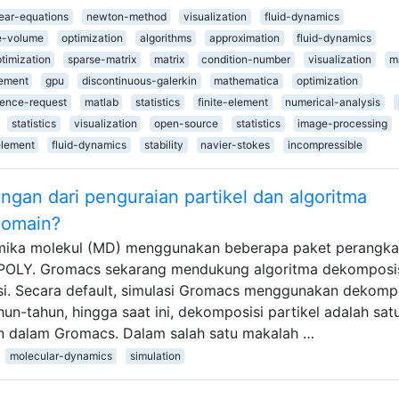
ear-equations
newton-method
visualization
fluid-dynamics
te-volume
optimization
algorithms
approximation
fluid-dynamics
timization
sparse-matrix
matrix
condition-number
visualization
m
lement
gpu
discontinuous-galerkin
mathematica
optimization
rence-request
matlab
statistics
finite-element
numerical-analysis
statistics
visualization
open-source
statistics
image-processing
element
fluid-dynamics
stability
navier-stokes
incompressible
ngan dari penguraian partikel dan algoritma
domain?
amika molekul (MD) menggunakan beberapa paket perangka
_POLY. Gromacs sekarang mendukung algoritma dekomposi
i. Secara default, simulasi Gromacs menggunakan dekomp
n-tahun, hingga saat ini, dekomposisi partikel adalah sat
n dalam Gromacs. Dalam salah satu makalah …
molecular-dynamics
simulation