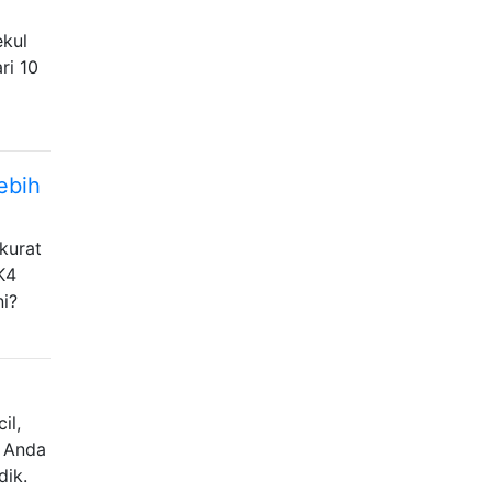
ekul
ri 10
ebih
akurat
K4
ni?
il,
a Anda
dik.