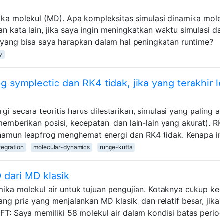
ika molekul (MD). Apa kompleksitas simulasi dinamika mol
n kata lain, jika saya ingin meningkatkan waktu simulasi da
 yang bisa saya harapkan dalam hal peningkatan runtime?
y
g symplectic dan RK4 tidak, jika yang terakhir l
i secara teoritis harus dilestarikan, simulasi yang paling 
mberikan posisi, kecepatan, dan lain-lain yang akurat). R
 namun leapfrog menghemat energi dan RK4 tidak. Kenapa i
tegration
molecular-dynamics
runge-kutta
 dari MD klasik
ika molekul air untuk tujuan pengujian. Kotaknya cukup kec
ng pria yang menjalankan MD klasik, dan relatif besar, jik
T: Saya memiliki 58 molekul air dalam kondisi batas perio