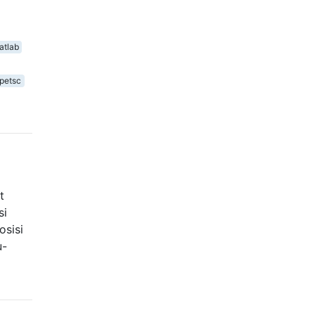
atlab
petsc
t
si
osisi
u-