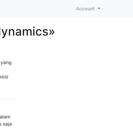
Account
-dynamics»
 yang
sisi
dalam
s saja