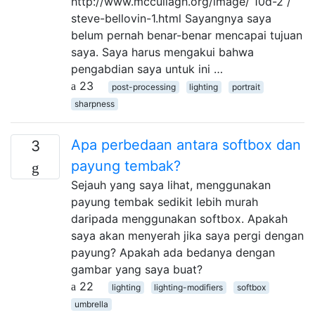
http://www.mccullagh.org/image/ 10d-2 /
steve-bellovin-1.html Sayangnya saya
belum pernah benar-benar mencapai tujuan
saya. Saya harus mengakui bahwa
pengabdian saya untuk ini …
23
post-processing
lighting
portrait
sharpness
Apa perbedaan antara softbox dan
3
payung tembak?
Sejauh yang saya lihat, menggunakan
payung tembak sedikit lebih murah
daripada menggunakan softbox. Apakah
saya akan menyerah jika saya pergi dengan
payung? Apakah ada bedanya dengan
gambar yang saya buat?
22
lighting
lighting-modifiers
softbox
umbrella