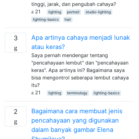
tinggi, jarak, dan pengubah cahaya?
21
lighting
portrait
studio-lighting
lighting-basics
hair
Apa artinya cahaya menjadi lunak
3
atau keras?
Saya pernah mendengar tentang
"pencahayaan lembut" dan "pencahayaan
keras". Apa artinya ini? Bagaimana saya
bisa mengontrol seberapa lembut cahaya
itu?
21
lighting
terminology
lighting-basics
Bagaimana cara membuat jenis
2
pencahayaan yang digunakan
dalam banyak gambar Elena
Shumilova?