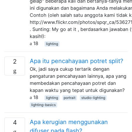
gelap" beberapa kali dan bertanya-tanya me
ini digunakan dan bagaimana Anda melakuka
Contoh (oleh salah satu anggota kami tidak 
http://www.flickr.com/photos/spqr_ca/53627
. Sunting: My go at it , berdasarkan jawaban 
kasih!):
18
lighting
Apa itu pencahayaan potret split?
2
Ok, jadi saya cukup tertarik dengan
pengaturan pencahayaan lainnya, apa yang
membedakan pencahayaan potret dan
kapan waktu yang tepat untuk digunakan?
18
lighting
portrait
studio-lighting
lighting-basics
Apa kerugian menggunakan
4
difuser pada flash?