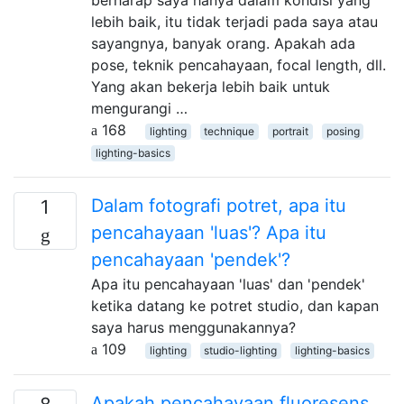
lebih baik, itu tidak terjadi pada saya atau
sayangnya, banyak orang. Apakah ada
pose, teknik pencahayaan, focal length, dll.
Yang akan bekerja lebih baik untuk
mengurangi …
168
lighting
technique
portrait
posing
lighting-basics
Dalam fotografi potret, apa itu
1
pencahayaan 'luas'? Apa itu
pencahayaan 'pendek'?
Apa itu pencahayaan 'luas' dan 'pendek'
ketika datang ke potret studio, dan kapan
saya harus menggunakannya?
109
lighting
studio-lighting
lighting-basics
Apakah pencahayaan fluoresens