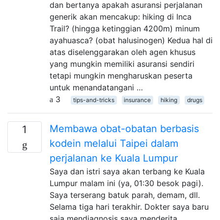
dan bertanya apakah asuransi perjalanan
generik akan mencakup: hiking di Inca
Trail? (hingga ketinggian 4200m) minum
ayahuasca? (obat halusinogen) Kedua hal di
atas diselenggarakan oleh agen khusus
yang mungkin memiliki asuransi sendiri
tetapi mungkin mengharuskan peserta
untuk menandatangani …
3
tips-and-tricks
insurance
hiking
drugs
Membawa obat-obatan berbasis
1
kodein melalui Taipei dalam
perjalanan ke Kuala Lumpur
Saya dan istri saya akan terbang ke Kuala
Lumpur malam ini (ya, 01:30 besok pagi).
Saya terserang batuk parah, demam, dll.
Selama tiga hari terakhir. Dokter saya baru
saja mendiagnosis saya menderita