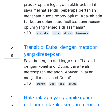
produk opium legal , dan akhir pekan ini
saya melihat sendiri beberapa pertanian
menanam bunga poppy opium. Apakah ada
tur kebun opium atau fasilitas pemrosesan
opium yang tersedia di Tasmania?
10
australia
tours
drugs
tasmania
Transit di Dubai dengan metadon
2
yang diresepkan
Saya bepergian dari Inggris ke Thailand
dengan koneksi di Dubai. Saya telah
meresepkan metadon. Apakah ini akan
menjadi masalah di Dubai?
10
transit
uae
dxb
drugs
Hak-hak apa yang dimiliki para
1
pelancong ketika sedang mencari