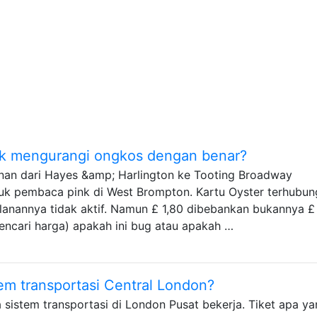
ak mengurangi ongkos dengan benar?
nan dari Hayes &amp; Harlington ke Tooting Broadway
uk pembaca pink di West Brompton. Kartu Oyster terhubun
alanannya tidak aktif. Namun £ 1,80 dibebankan bukannya £
pencari harga) apakah ini bug atau apakah …
em transportasi Central London?
sistem transportasi di London Pusat bekerja. Tiket apa y