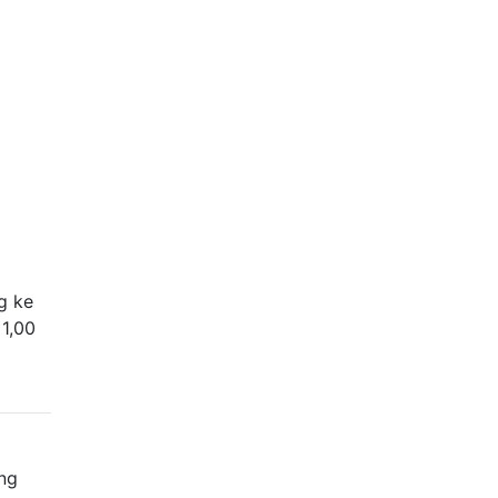
g ke
 1,00
ang