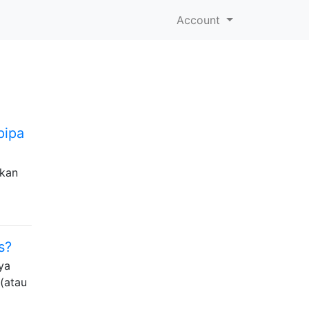
Account
pipa
lkan
s?
ya
(atau