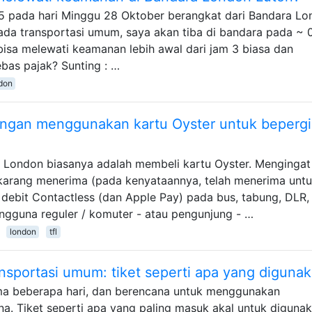
5 pada hari Minggu 28 Oktober berangkat dari Bandara L
pada transportasi umum, saya akan tiba di bandara pada ~ 0
sa melewati keamanan lebih awal dari jam 3 biasa dan
as pajak? Sunting : …
don
ngan menggunakan kartu Oyster untuk bepergi
 London biasanya adalah membeli kartu Oyster. Mengingat
karang menerima (pada kenyataannya, telah menerima unt
 debit Contactless (dan Apple Pay) pada bus, tabung, DLR, d
gguna reguler / komuter - atau pengunjung - …
london
tfl
sportasi umum: tiket seperti apa yang diguna
a beberapa hari, dan berencana untuk menggunakan
a. Tiket seperti apa yang paling masuk akal untuk diguna