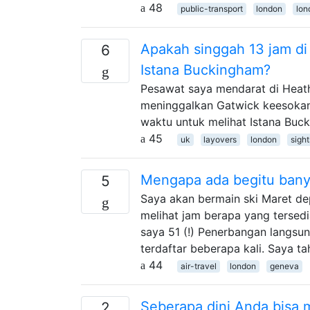
48
public-transport
london
lon
Apakah singgah 13 jam d
6
Istana Buckingham?
Pesawat saya mendarat di Heat
meninggalkan Gatwick keesokan
waktu untuk melihat Istana Buc
45
uk
layovers
london
sigh
Mengapa ada begitu bany
5
Saya akan bermain ski Maret de
melihat jam berapa yang tersedi
saya 51 (!) Penerbangan langsun
terdaftar beberapa kali. Saya t
44
air-travel
london
geneva
Seberapa dini Anda bisa
2