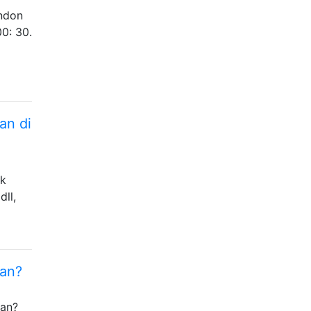
ondon
0: 30.
an di
uk
ll,
kan?
kan?