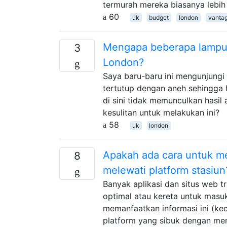
termurah mereka biasanya lebih
60
uk
budget
london
vantag
Mengapa beberapa lampu la
3
London?
Saya baru-baru ini mengunjungi 
tertutup dengan aneh sehingga h
di sini tidak memunculkan has
kesulitan untuk melakukan ini?
58
uk
london
Apakah ada cara untuk m
8
melewati platform stasiun
Banyak aplikasi dan situs web t
optimal atau kereta untuk masuk
memanfaatkan informasi ini (kec
platform yang sibuk dengan men