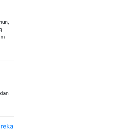
mun,
g
jam
 dan
ereka