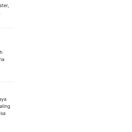
ter,
…
ah
na
aya
aling
isa