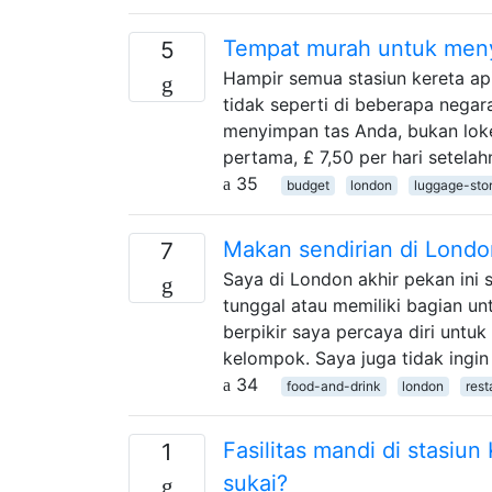
Tempat murah untuk meny
5
Hampir semua stasiun kereta api
tidak seperti di beberapa negar
menyimpan tas Anda, bukan loke
pertama, £ 7,50 per hari setela
35
budget
london
luggage-sto
Makan sendirian di Londo
7
Saya di London akhir pekan ini
tunggal atau memiliki bagian un
berpikir saya percaya diri untuk
kelompok. Saya juga tidak ingin
34
food-and-drink
london
rest
Fasilitas mandi di stasi
1
sukai?