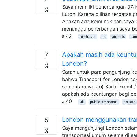
Saya memiliki penerbangan 07:1
Luton. Karena pilihan terbatas 
Apakah ada kemungkinan saya bi
menunggu penerbangan saya beb
42
air-travel
uk
airports
lon
Apakah masih ada keuntu
7
London?
Saran untuk para pengunjung ke
bahwa Transport for London se
sementara waktu) Kartu kredit /
apakah ada keuntungan bagi pen
40
uk
public-transport
tickets
London menggunakan tran
5
Saya mengunjungi London selam
transportasi umum selama di san