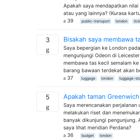
Apakah saya mendapatkan nilai te
atau yang lainnya? (Kurasa kart
39
public-transport
london
tic
Bisakah saya membawa tas
3
Saya bepergian ke London pada
mengunjungi Odeon di Leicester
membawa tas kecil semalam ke sa
barang bawaan terdekat akan b
37
luggage
london
luggage-st
Apakah taman Greenwich 
5
Saya merencanakan perjalanan u
melakukan riset dan menemukan
banyak dikunjungi pengunjung. 
saya lihat meridian Perdana?
36
budget
london