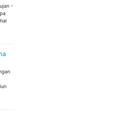
ujan -
apa
hal
na
engan
iun