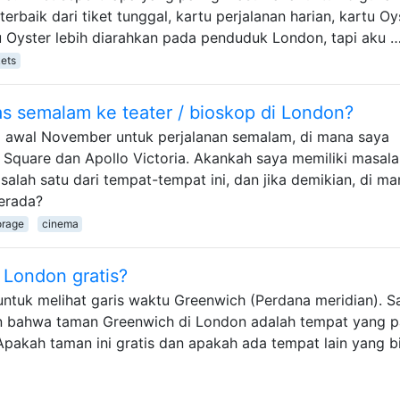
rbaik dari tiket tunggal, kartu perjalanan harian, kartu Oys
u Oyster lebih diarahkan pada penduduk London, tapi aku 
kets
 semalam ke teater / bioskop di London?
 awal November untuk perjalanan semalam, di mana saya
 Square dan Apollo Victoria. Akankah saya memiliki masal
lah satu dari tempat-tempat ini, dan jika demikian, di ma
erada?
orage
cinema
London gratis?
ntuk melihat garis waktu Greenwich (Perdana meridian). S
 bahwa taman Greenwich di London adalah tempat yang p
Apakah taman ini gratis dan apakah ada tempat lain yang b