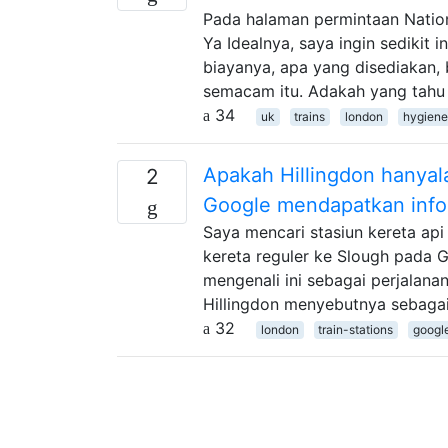
Pada halaman permintaan Nationa
Ya Idealnya, saya ingin sedikit 
biayanya, apa yang disediakan,
semacam itu. Adakah yang tahu
34
uk
trains
london
hygiene
Apakah Hillingdon hanyal
2
Google mendapatkan info
Saya mencari stasiun kereta ap
kereta reguler ke Slough pada GW
mengenali ini sebagai perjalana
Hillingdon menyebutnya sebagai 
32
london
train-stations
googl