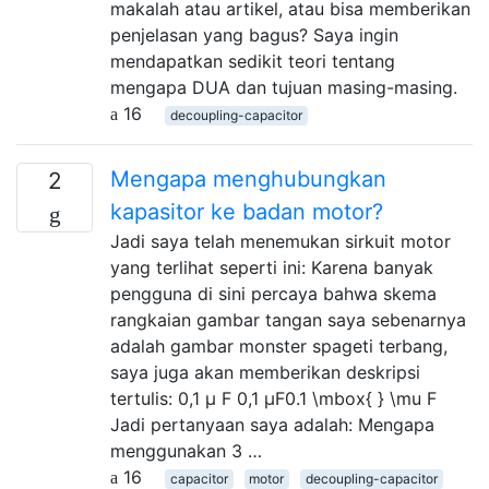
makalah atau artikel, atau bisa memberikan
penjelasan yang bagus? Saya ingin
mendapatkan sedikit teori tentang
mengapa DUA dan tujuan masing-masing.
16
decoupling-capacitor
Mengapa menghubungkan
2
kapasitor ke badan motor?
Jadi saya telah menemukan sirkuit motor
yang terlihat seperti ini: Karena banyak
pengguna di sini percaya bahwa skema
rangkaian gambar tangan saya sebenarnya
adalah gambar monster spageti terbang,
saya juga akan memberikan deskripsi
tertulis: 0,1 μ F 0,1 μF0.1 \mbox{ } \mu F
Jadi pertanyaan saya adalah: Mengapa
menggunakan 3 …
16
capacitor
motor
decoupling-capacitor