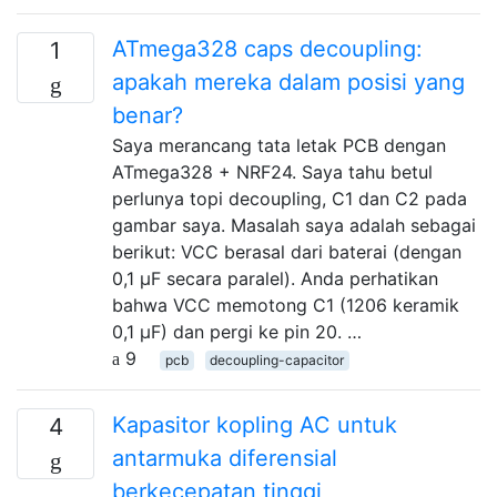
ATmega328 caps decoupling:
1
apakah mereka dalam posisi yang
benar?
Saya merancang tata letak PCB dengan
ATmega328 + NRF24. Saya tahu betul
perlunya topi decoupling, C1 dan C2 pada
gambar saya. Masalah saya adalah sebagai
berikut: VCC berasal dari baterai (dengan
0,1 μF secara paralel). Anda perhatikan
bahwa VCC memotong C1 (1206 keramik
0,1 μF) dan pergi ke pin 20. …
9
pcb
decoupling-capacitor
Kapasitor kopling AC untuk
4
antarmuka diferensial
berkecepatan tinggi