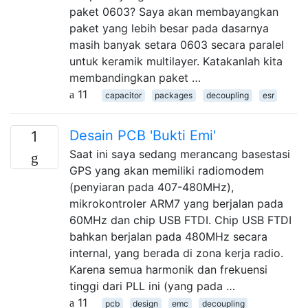
paket 0603? Saya akan membayangkan
paket yang lebih besar pada dasarnya
masih banyak setara 0603 secara paralel
untuk keramik multilayer. Katakanlah kita
membandingkan paket …
11
capacitor
packages
decoupling
esr
Desain PCB 'Bukti Emi'
1
Saat ini saya sedang merancang basestasi
GPS yang akan memiliki radiomodem
(penyiaran pada 407-480MHz),
mikrokontroler ARM7 yang berjalan pada
60MHz dan chip USB FTDI. Chip USB FTDI
bahkan berjalan pada 480MHz secara
internal, yang berada di zona kerja radio.
Karena semua harmonik dan frekuensi
tinggi dari PLL ini (yang pada …
11
pcb
design
emc
decoupling