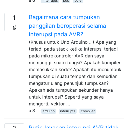
8
interrupts
bus
pcie
Bagaimana cara tumpukan
1
panggilan beroperasi selama
interupsi pada AVR?
(Khusus untuk Uno Arduino ...) Apa yang
terjadi pada stack ketika interupsi terjadi
pada mikrokontroler AVR dan saya
memanggil suatu fungsi? Apakah kompiler
memasukkan kode? Apakah itu menumpuk
tumpukan di suatu tempat dan kemudian
mengatur ulang penunjuk tumpukan?
Apakah ada tumpukan sekunder hanya
untuk interupsi? Seperti yang saya
mengerti, vektor …
8
arduino
interrupts
compiler
Rutin layanan interupsi AVR tidak