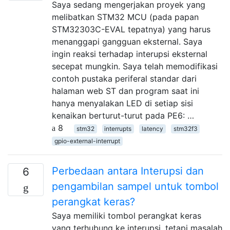
Saya sedang mengerjakan proyek yang
melibatkan STM32 MCU (pada papan
STM32303C-EVAL tepatnya) yang harus
menanggapi gangguan eksternal. Saya
ingin reaksi terhadap interupsi eksternal
secepat mungkin. Saya telah memodifikasi
contoh pustaka periferal standar dari
halaman web ST dan program saat ini
hanya menyalakan LED di setiap sisi
kenaikan berturut-turut pada PE6: …
8
stm32
interrupts
latency
stm32f3
gpio-external-interrupt
Perbedaan antara Interupsi dan
6
pengambilan sampel untuk tombol
perangkat keras?
Saya memiliki tombol perangkat keras
yang terhubung ke interupsi, tetapi masalah