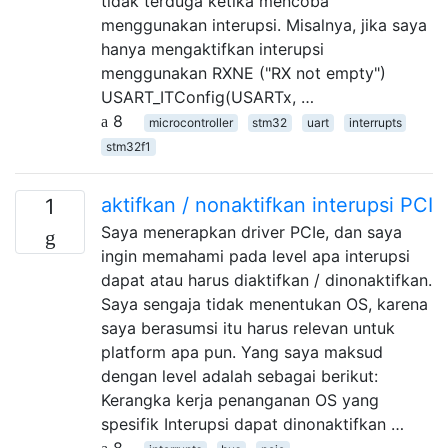
tidak terduga ketika mencoba
menggunakan interupsi. Misalnya, jika saya
hanya mengaktifkan interupsi
menggunakan RXNE ("RX not empty")
USART_ITConfig(USARTx, …
8
microcontroller
stm32
uart
interrupts
stm32f1
aktifkan / nonaktifkan interupsi PCI
1
Saya menerapkan driver PCIe, dan saya
ingin memahami pada level apa interupsi
dapat atau harus diaktifkan / dinonaktifkan.
Saya sengaja tidak menentukan OS, karena
saya berasumsi itu harus relevan untuk
platform apa pun. Yang saya maksud
dengan level adalah sebagai berikut:
Kerangka kerja penanganan OS yang
spesifik Interupsi dapat dinonaktifkan …