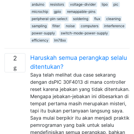
arduino
resistors
voltage-divider
lipo
pic
microchip
gpio
remappable-pins
peripheral-pin-select
soldering
flux
cleaning
sampling
filter
noise
computers
interference
power-supply
switch-mode-power-supply
efficiency
lm78xx
Haruskah semua perangkap selalu
2
ditentukan?
Saya telah melihat dua case sekarang
dengan dsPIC 30F4013 di mana controller
reset karena jebakan yang tidak ditentukan.
Mengapa jebakan-jebakan ini dibesarkan di
tempat pertama masih merupakan misteri,
tapi itu bukan pertanyaan langsung saya.
Saya mulai berpikir itu akan menjadi praktik
pemrograman yang baik untuk selalu
mendefinisikan semua perangkap, bahkan