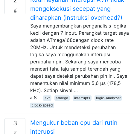
2
mengeksekusi secepat yang
diharapkan (instruksi overhead?)
Saya mengembangkan penganalisis logika
kecil dengan 7 input. Perangkat target saya
adalah ATmega168dengan clock rate
20MHz. Untuk mendeteksi perubahan
logika saya menggunakan interupsi
perubahan pin. Sekarang saya mencoba
mencari tahu laju sampel terendah yang
dapat saya deteksi perubahan pin ini. Saya
menentukan nilai minimum 5,6 μs (178,5
kHz). Setiap sinyal …
8
avr
atmega
interrupts
logic-analyzer
clock-speed
Mengukur beban cpu dari rutin
3
interupsi