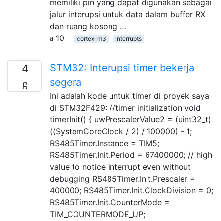
memiliki pin yang dapat digunakan sebagai
jalur interupsi untuk data dalam buffer RX
dan ruang kosong …
10
cortex-m3
interrupts
STM32: Interupsi timer bekerja
4
segera
Ini adalah kode untuk timer di proyek saya
di STM32F429: //timer initialization void
timerInit() { uwPrescalerValue2 = (uint32_t)
((SystemCoreClock / 2) / 100000) - 1;
RS485Timer.Instance = TIM5;
RS485Timer.Init.Period = 67400000; // high
value to notice interrupt even without
debugging RS485Timer.Init.Prescaler =
400000; RS485Timer.Init.ClockDivision = 0;
RS485Timer.Init.CounterMode =
TIM_COUNTERMODE_UP;