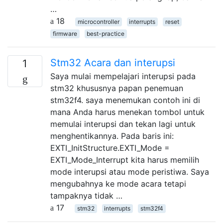
…
18
microcontroller
interrupts
reset
firmware
best-practice
Stm32 Acara dan interupsi
1
Saya mulai mempelajari interupsi pada
stm32 khususnya papan penemuan
stm32f4. saya menemukan contoh ini di
mana Anda harus menekan tombol untuk
memulai interupsi dan tekan lagi untuk
menghentikannya. Pada baris ini:
EXTI_InitStructure.EXTI_Mode =
EXTI_Mode_Interrupt kita harus memilih
mode interupsi atau mode peristiwa. Saya
mengubahnya ke mode acara tetapi
tampaknya tidak …
17
stm32
interrupts
stm32f4