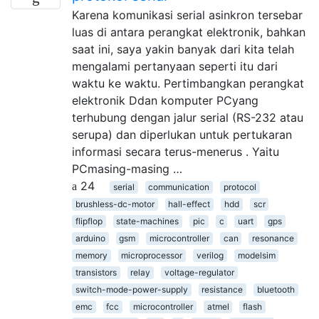
Karena komunikasi serial asinkron tersebar
luas di antara perangkat elektronik, bahkan
saat ini, saya yakin banyak dari kita telah
mengalami pertanyaan seperti itu dari
waktu ke waktu. Pertimbangkan perangkat
elektronik Ddan komputer PCyang
terhubung dengan jalur serial (RS-232 atau
serupa) dan diperlukan untuk pertukaran
informasi secara terus-menerus . Yaitu
PCmasing-masing …
24
serial
communication
protocol
brushless-dc-motor
hall-effect
hdd
scr
flipflop
state-machines
pic
c
uart
gps
arduino
gsm
microcontroller
can
resonance
memory
microprocessor
verilog
modelsim
transistors
relay
voltage-regulator
switch-mode-power-supply
resistance
bluetooth
emc
fcc
microcontroller
atmel
flash