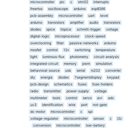
microcontroller
pic
c
stm32
interrupts
freertos
oscilloscope
arduino
esp8266
pcb-assembly
microcontroller
uart
level
arduino
transistors
amplifier
audio
transistors
diodes
spice
ltspice
schmitt-trigger
voltage
digital-logic
microprocessor
clock-speed
overclocking
filter
passive-networks
arduino
mosfet
control
12v
switching
temperature
light
luminous-flux
photometry
circuit-analysis
integrated-circuit
memory
pwm
simulation
behavioral-source
usb
serial
rs232
converter
diy
energia
diodes
7segmentdisplay
keypad
pcb-design
schematics
fuses
fuse-holders
radio
transmitter
power-supply
voltage
multimeter
tools
control
servo
avr
adc
uc3
identification
wire
port
not-gate
dc-motor
microcontroller
c
spi
voltage-regulator
microcontroller
sensor
c
i2c
conversion
microcontroller
low-battery