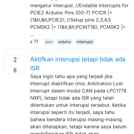
mengatur interupsi. //Endable Interrupts for
PCIE2 Arduino Pins (D0-7) PCICR |=
(1&lt;&lt;PCIE2); //Setup pins 2,3,4,5
PCMSK2 |= (1&lt;&lt;PCINT18); PCMSK2 |=
…
11
c++
arduino
interrupts
Aktifkan interupsi tetapi tidak ada
2
ISR
Saya ingin tahu apa yang terjadi jika
Interrupt diaktifkan (mis: Arbitration Lost
Interrupt dalam modul CAN pada LPC1778
NXP), tetapi tidak ada ISR yang telah
ditentukan untuk interupsi tersebut. Ketika
interupsi seperti itu terjadi, saya tahu
bahwa bendera interupsi masing-masing
akan ditetapkan, tetapi karena saya belum
mendefinisikan ISR, tidak akan …