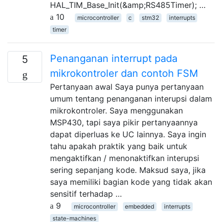
HAL_TIM_Base_Init(&amp;RS485Timer); …
10
microcontroller
c
stm32
interrupts
timer
Penanganan interrupt pada
5
mikrokontroler dan contoh FSM
Pertanyaan awal Saya punya pertanyaan
umum tentang penanganan interupsi dalam
mikrokontroler. Saya menggunakan
MSP430, tapi saya pikir pertanyaannya
dapat diperluas ke UC lainnya. Saya ingin
tahu apakah praktik yang baik untuk
mengaktifkan / menonaktifkan interupsi
sering sepanjang kode. Maksud saya, jika
saya memiliki bagian kode yang tidak akan
sensitif terhadap …
9
microcontroller
embedded
interrupts
state-machines