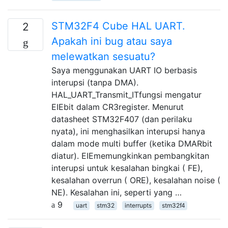
STM32F4 Cube HAL UART.
2
Apakah ini bug atau saya
melewatkan sesuatu?
Saya menggunakan UART IO berbasis
interupsi (tanpa DMA).
HAL_UART_Transmit_ITfungsi mengatur
EIEbit dalam CR3register. Menurut
datasheet STM32F407 (dan perilaku
nyata), ini menghasilkan interupsi hanya
dalam mode multi buffer (ketika DMARbit
diatur). EIEmemungkinkan pembangkitan
interupsi untuk kesalahan bingkai ( FE),
kesalahan overrun ( ORE), kesalahan noise (
NE). Kesalahan ini, seperti yang …
9
uart
stm32
interrupts
stm32f4