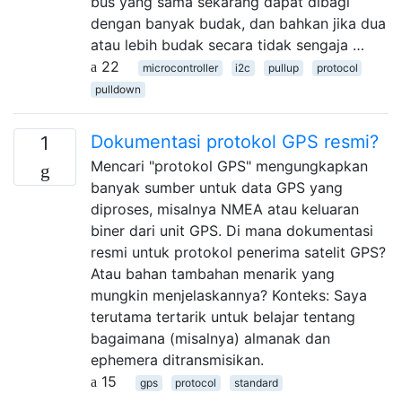
bus yang sama sekarang dapat dibagi
dengan banyak budak, dan bahkan jika dua
atau lebih budak secara tidak sengaja …
22
microcontroller
i2c
pullup
protocol
pulldown
Dokumentasi protokol GPS resmi?
1
Mencari "protokol GPS" mengungkapkan
banyak sumber untuk data GPS yang
diproses, misalnya NMEA atau keluaran
biner dari unit GPS. Di mana dokumentasi
resmi untuk protokol penerima satelit GPS?
Atau bahan tambahan menarik yang
mungkin menjelaskannya? Konteks: Saya
terutama tertarik untuk belajar tentang
bagaimana (misalnya) almanak dan
ephemera ditransmisikan.
15
gps
protocol
standard