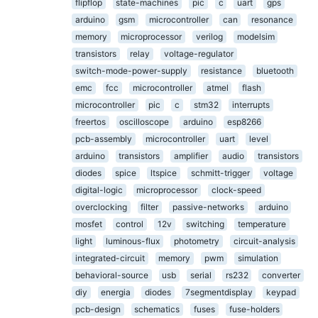
flipflop
state-machines
pic
c
uart
gps
arduino
gsm
microcontroller
can
resonance
memory
microprocessor
verilog
modelsim
transistors
relay
voltage-regulator
switch-mode-power-supply
resistance
bluetooth
emc
fcc
microcontroller
atmel
flash
microcontroller
pic
c
stm32
interrupts
freertos
oscilloscope
arduino
esp8266
pcb-assembly
microcontroller
uart
level
arduino
transistors
amplifier
audio
transistors
diodes
spice
ltspice
schmitt-trigger
voltage
digital-logic
microprocessor
clock-speed
overclocking
filter
passive-networks
arduino
mosfet
control
12v
switching
temperature
light
luminous-flux
photometry
circuit-analysis
integrated-circuit
memory
pwm
simulation
behavioral-source
usb
serial
rs232
converter
diy
energia
diodes
7segmentdisplay
keypad
pcb-design
schematics
fuses
fuse-holders