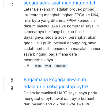
secara acak saat menghitung bit
Latar Belakang Ini adalah proyek pribadi;
itu tentang menghubungkan FPGA ke N64,
nilai byte yang diterima FPGA kemudian
dikirim melalui UART ke komputer saya. Ini
sebenarnya berfungsi cukup baik!
Sayangnya, secara acak, perangkat akan
gagal, lalu pulih. Melalui debugging, saya
sudah berhasil menemukan masalah, namun
saya bingung bagaimana cara
memperbaikinya …
9
fpga
vhdl
protocol
Bagaimana kegagalan-aman
5
adalah \ n sebagai stop byte?
Dalam komunikasi UART saya, saya perlu
mengetahui byte awal dan byte berhenti
dari pesan yang dikirim. Byte awal itu