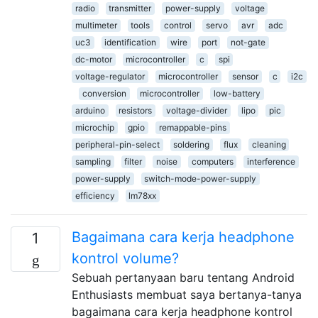
radio
transmitter
power-supply
voltage
multimeter
tools
control
servo
avr
adc
uc3
identification
wire
port
not-gate
dc-motor
microcontroller
c
spi
voltage-regulator
microcontroller
sensor
c
i2c
conversion
microcontroller
low-battery
arduino
resistors
voltage-divider
lipo
pic
microchip
gpio
remappable-pins
peripheral-pin-select
soldering
flux
cleaning
sampling
filter
noise
computers
interference
power-supply
switch-mode-power-supply
efficiency
lm78xx
Bagaimana cara kerja headphone
1
kontrol volume?
Sebuah pertanyaan baru tentang Android
Enthusiasts membuat saya bertanya-tanya
bagaimana cara kerja headphone kontrol