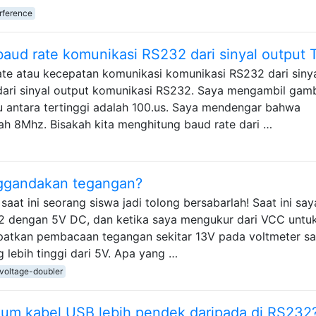
erference
baud rate komunikasi RS232 dari sinyal output 
ate atau kecepatan komunikasi komunikasi RS232 dari siny
dari sinyal output komunikasi RS232. Saya mengambil gamb
 antara tertinggi adalah 100.us. Saya mendengar bahwa
alah 8Mhz. Bisakah kita menghitung baud rate dari …
gandakan tegangan?
at ini seorang siswa jadi tolong bersabarlah! Saat ini say
dengan 5V DC, dan ketika saya mengukur dari VCC untu
patkan pembacaan tegangan sekitar 13V pada voltmeter sa
ebih tinggi dari 5V. Apa yang …
voltage-doubler
m kabel USB lebih pendek daripada di RS232