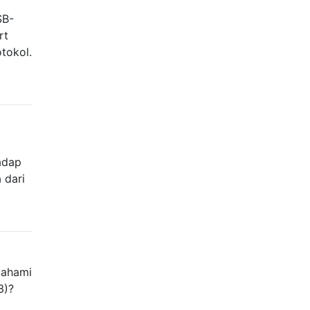
SB-
rt
tokol.
adap
 dari
mahami
3)?