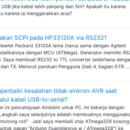
l USB jika kabel lebih panjang dari 5m? Apakah itu karena
itu karena ia menggerakkan arus?
akan SCPI pada HP33120A via RS232?
 Hewlet Packard 33120A lama (harus sama dengan Agilent
ndalikannya dengan MCU (ATMega). Generator memiliki R
I. Saya membuat RS232 to TTL converter sederhana deng
 dan TX. Menurut panduan Pengguna (bab 4, bagian DTR …
erbaiki kesalahan tidak-sinkron-AVR saat
ui kabel USB-to-serial?
ini pencahayaan Ambient untuk PC. Ini bekerja dengan
 Langkah saya selanjutnya adalah membuatnya menggunak
motong roti" . Jadi saya membeli chip ATmega328 kosong
untuk papan "Arduino Duemilanove w / ATmega328") ke