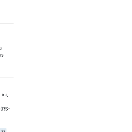
a
us
ini,
 (RS-
nes