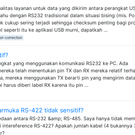
alitas layanan untuk data yang dikirim antara perangkat U
hu dengan RS232 tradisional dalam situasi bising (mis. Po
ruk cukup sering terjadi sehingga checksum penting bagi pro
 seperti itu ke aplikasi USB murni, dapatkah …
ror-correction
if?
angkat yang menggunakan komunikasi RS232 ke PC. Ada
reka telah menentukan pin TX dan RX mereka relatif terh
ka, mereka menggunakan TX berarti pin yang mengirim data
i harus diberi label RX karena itu pin …
armuka RS-422 tidak sensitif?
aan antara RS-232 &amp; RS-485. Saya hanya tidak me
ensi intereference RS-422? Apakah jumlah kabel (4 bukannya 
ir?