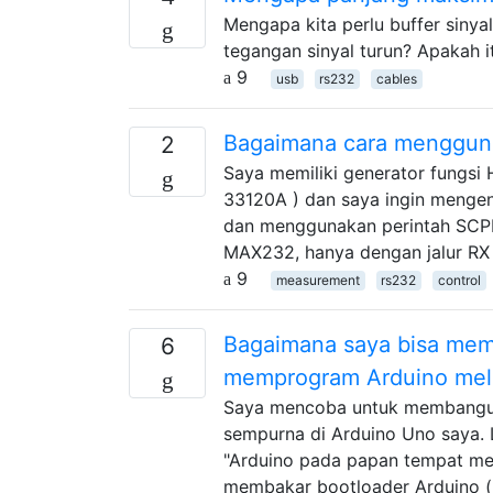
Mengapa kita perlu buffer sinya
tegangan sinyal turun? Apakah 
9
usb
rs232
cables
Bagaimana cara menggun
2
Saya memiliki generator fungsi
33120A ) dan saya ingin menge
dan menggunakan perintah SCP
MAX232, hanya dengan jalur RX
9
measurement
rs232
control
Bagaimana saya bisa memp
6
memprogram Arduino melal
Saya mencoba untuk membangun 
sempurna di Arduino Uno saya.
"Arduino pada papan tempat me
membakar bootloader Arduino (