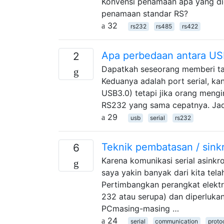
Konvensi penamaan apa yang di
penamaan standar RS?
32
rs232
rs485
rs422
Apa perbedaan antara U
2
Dapatkah seseorang memberi t
Keduanya adalah port serial, k
USB3.0) tetapi jika orang meng
RS232 yang sama cepatnya. Jad
29
usb
serial
rs232
Teknik pembatasan / sinkro
6
Karena komunikasi serial asinkro
saya yakin banyak dari kita tel
Pertimbangkan perangkat elektr
232 atau serupa) dan diperlukan
PCmasing-masing …
24
serial
communication
proto