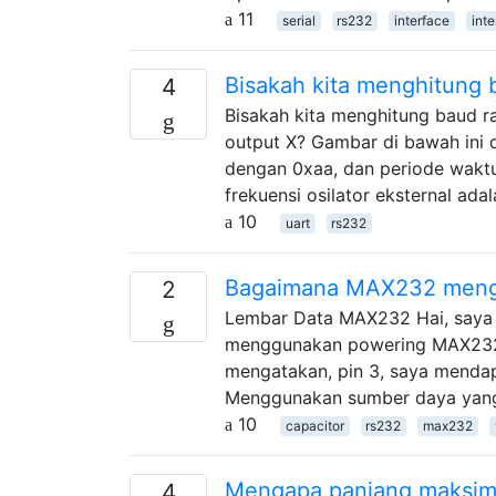
11
serial
rs232
interface
int
Bisakah kita menghitung 
4
Bisakah kita menghitung baud r
output X? Gambar di bawah ini 
dengan 0xaa, dan periode waktu
frekuensi osilator eksternal ad
10
uart
rs232
Bagaimana MAX232 meng
2
Lembar Data MAX232 Hai, saya sa
menggunakan powering MAX232 
mengatakan, pin 3, saya menda
Menggunakan sumber daya yang l
10
capacitor
rs232
max232
Mengapa panjang maksimu
4