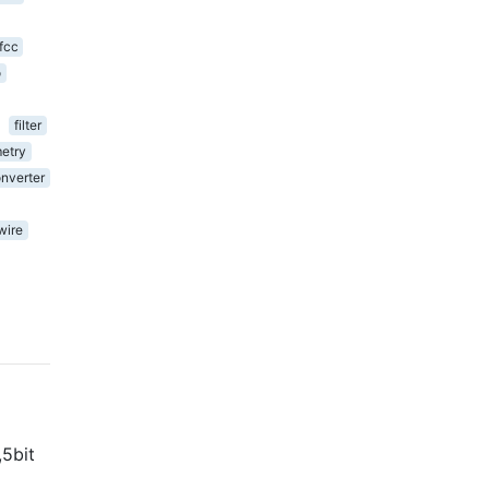
fcc
o
filter
etry
nverter
wire
5bit