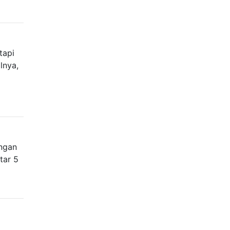
tapi
lnya,
engan
tar 5