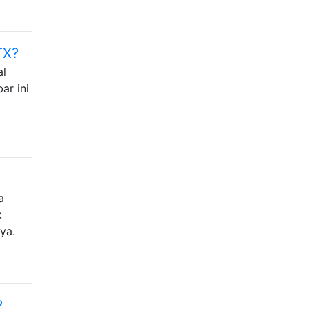
TX?
al
ar ini
a
k
ya.
?