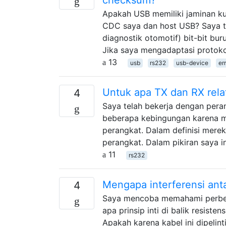
Apakah USB memiliki jaminan ku
CDC saya dan host USB? Saya ta
diagnostik otomotif) bit-bit bu
Jika saya mengadaptasi protokol
13
usb
rs232
usb-device
er
Untuk apa TX dan RX relat
4
Saya telah bekerja dengan per
beberapa kebingungan karena me
perangkat. Dalam definisi mere
perangkat. Dalam pikiran saya in
11
rs232
Mengapa interferensi ant
4
Saya mencoba memahami perbed
apa prinsip inti di balik resist
Apakah karena kabel ini dipelint