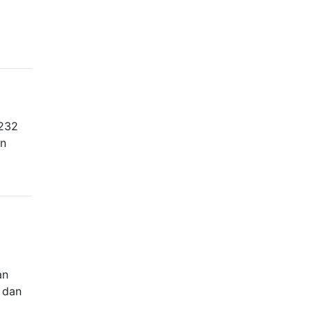
S232
an
an
 dan