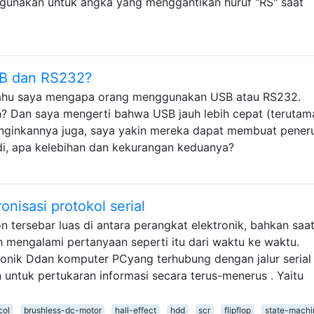
gunakan untuk angka yang menggantikan huruf "RS" saat
SB dan RS232?
ahu saya mengapa orang menggunakan USB atau RS232.
an? Dan saya mengerti bahwa USB jauh lebih cepat (terutam
inginkannya juga, saya yakin mereka dapat membuat pener
i, apa kelebihan dan kekurangan keduanya?
nisasi protokol serial
n tersebar luas di antara perangkat elektronik, bahkan saat 
ah mengalami pertanyaan seperti itu dari waktu ke waktu.
onik Ddan komputer PCyang terhubung dengan jalur serial
 untuk pertukaran informasi secara terus-menerus . Yaitu
col
brushless-dc-motor
hall-effect
hdd
scr
flipflop
state-machi