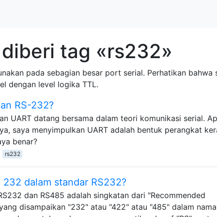
diberi tag «rs232»
unakan pada sebagian besar port serial. Perhatikan bahwa s
l dengan level logika TTL.
dan RS-232?
an UART datang bersama dalam teori komunikasi serial. A
ya, saya menyimpulkan UART adalah bentuk perangkat ker
aya benar?
rs232
h 232 dalam standar RS232?
 RS232 dan RS485 adalah singkatan dari "Recommended
a yang disampaikan "232" atau "422" atau "485" dalam nama