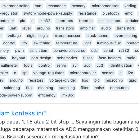
microcontroller
can
resonance
memory
microprocessor
verilog
-regulator
switch-mode-power-supply
resistance
bluetooth
emc
ntroller
pic
c
stm32
interrupts
freertos
oscilloscope
arduin
er
uart
level
arduino
transistors
amplifier
audio
transistors
er
voltage
digital-logic
microprocessor
clock-speed
overclocking
control
12v
switching
temperature
light
luminous-flux
photom
mory
pwm
simulation
behavioral-source
usb
serial
rs232
co
play
keypad
pcb-design
schematics
fuses
fuse-holders
radio
multimeter
tools
control
servo
avr
adc
uc3
identification
oller
c
spi
voltage-regulator
microcontroller
sensor
c
i2c
ry
arduino
resistors
voltage-divider
lipo
pic
microchip
gpio
soldering
flux
cleaning
sampling
filter
noise
computers
ode-power-supply
efficiency
lm78xx
lam konteks ini?
op dapat 1, 1,5 atau 2 bit stop ... Saya ingin tahu bagaimana
 Juga beberapa matematika ADC menggunakan ketelitian 0,
ta. Bisakah seseorang menjelaskan hal ini?