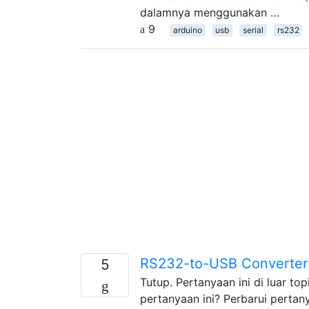
dalamnya menggunakan …
9
arduino
usb
serial
rs232
RS232-to-USB Converter 
5
Tutup. Pertanyaan ini di luar to
pertanyaan ini? Perbarui perta