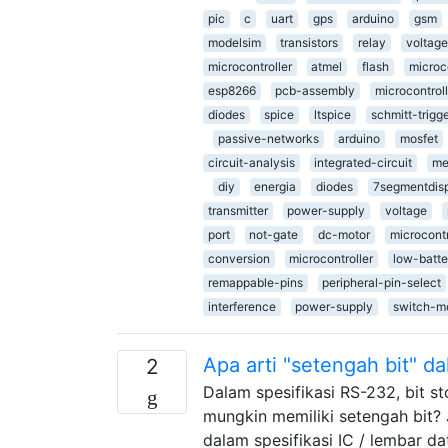
pic
c
uart
gps
arduino
gsm
modelsim
transistors
relay
voltage
microcontroller
atmel
flash
microco
esp8266
pcb-assembly
microcontroll
diodes
spice
ltspice
schmitt-trigg
passive-networks
arduino
mosfet
circuit-analysis
integrated-circuit
me
diy
energia
diodes
7segmentdis
transmitter
power-supply
voltage
port
not-gate
dc-motor
microcontr
conversion
microcontroller
low-batte
remappable-pins
peripheral-pin-select
interference
power-supply
switch-m
Apa arti "setengah bit" da
2
Dalam spesifikasi RS-232, bit st
mungkin memiliki setengah bit?
dalam spesifikasi IC / lembar da