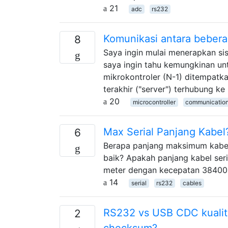
21
adc
rs232
Komunikasi antara bebera
8
Saya ingin mulai menerapkan sis
saya ingin tahu kemungkinan un
mikrokontroler (N-1) ditempatk
terakhir ("server") terhubung k
20
microcontroller
communicatio
Max Serial Panjang Kabel
6
Berapa panjang maksimum kabel 
baik? Apakah panjang kabel ser
meter dengan kecepatan 38400 
14
serial
rs232
cables
RS232 vs USB CDC kualit
2
checksum?