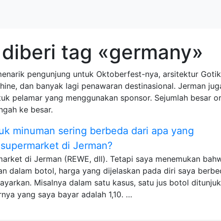
diberi tag «germany»
enarik pengunjung untuk Oktoberfest-nya, arsitektur Goti
Rhine, dan banyak lagi penawaran destinasional. Jerman j
tuk pelamar yang menggunakan sponsor. Sejumlah besar or
ngah ke besar.
uk minuman sering berbeda dari apa yang
 supermarket di Jerman?
arket di Jerman (REWE, dll). Tetapi saya menemukan bah
n dalam botol, harga yang dijelaskan pada diri saya berb
yarkan. Misalnya dalam satu kasus, satu jus botol ditunju
arnya yang saya bayar adalah 1,10. …