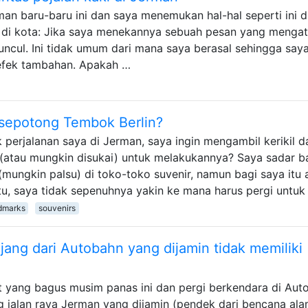
an baru-baru ini dan saya menemukan hal-hal seperti ini d
as di kota: Jika saya menekannya sebuah pesan yang menga
uncul. Ini tidak umum dari mana saya berasal sehingga saya
efek tambahan. Apakah …
 sepotong Tembok Berlin?
erjalanan saya di Jerman, saya ingin mengambil kerikil da
l (atau mungkin disukai) untuk melakukannya? Saya sadar 
mungkin palsu) di toko-toko suvenir, namun bagi saya itu 
tu, saya tidak sepenuhnya yakin ke mana harus pergi untuk
dmarks
souvenirs
ang dari Autobahn yang dijamin tidak memiliki
 yang bagus musim panas ini dan pergi berkendara di Aut
 jalan raya Jerman yang dijamin (pendek dari bencana ala