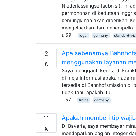
Niederlassungserlaubnis ). Ini 
permohonan di kedutaan Inggris
kemungkinan akan diberikan. K
mengeluarkan dan menempelkan
69
legal
germany
standard-vis
Apa sebenarnya Bahnhofs
2
menggunakan layanan me
Saya mengganti kereta di Frankf
di meja informasi apakah ada r
tersedia di Bahnhofsmission di p
tidak tahu apakah itu …
57
trains
germany
Apakah memberi tip wajib
11
Di Bavaria, saya membayar minu
mendapatkan bagian integer dari