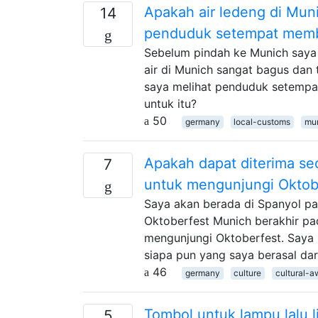
Apakah air ledeng di Mu
14
penduduk setempat membe
Sebelum pindah ke Munich saya m
air di Munich sangat bagus dan 
saya melihat penduduk setempa
untuk itu?
50
germany
local-customs
mu
Apakah dapat diterima sec
7
untuk mengunjungi Oktob
Saya akan berada di Spanyol pad
Oktoberfest Munich berakhir pa
mengunjungi Oktoberfest. Saya s
siapa pun yang saya berasal dar
46
germany
culture
cultural-
Tombol untuk lampu lalu l
5