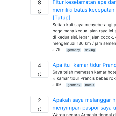
Fitur keselamatan apa d
8
memiliki batas kecepatan
[Tutup]
Setiap kali saya menyeberangi 
bagaimana kedua jalan raya ini s
di kedua sisi, lebar jalan coco
mengemudi 130 km / jam semen
79
germany
driving
Apa itu "kamar tidur Pran
4
Saya telah memesan kamar hotel 
× kamar tidur Prancis bebas rok
69
germany
hotels
Apakah saya melanggar hu
2
menyimpan paspor saya 
Warga negara Armenia tinggal d