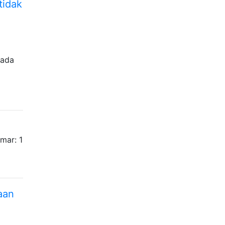
tidak
 ada
mar: 1
aan