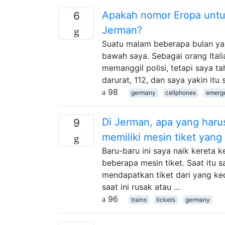
Apakah nomor Eropa untuk
6
Jerman?
Suatu malam beberapa bulan yan
bawah saya. Sebagai orang Itali
memanggil polisi, tetapi saya 
darurat, 112, dan saya yakin itu
98
germany
cellphones
emerg
Di Jerman, apa yang harus
9
memiliki mesin tiket yang
Baru-baru ini saya naik kereta k
beberapa mesin tiket. Saat itu s
mendapatkan tiket dari yang ked
saat ini rusak atau …
96
trains
tickets
germany