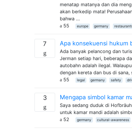
menatap matanya dan dia mengert
akan berkedip mata! Perusahaa
bahwa …
55
europe
germany
restaurant
Apa konsekuensi hukum ba
7
Ada banyak pelancong dan turis
Jerman setiap hari, beberapa d
autobahn adalah ilegal. Walaupu
dengan kereta dan bus di sana
55
legal
germany
safety
dri
Mengapa simbol kamar man
3
Saya sedang duduk di Hofbräuh
untuk kamar mandi adalah simbo
52
germany
cultural-awareness