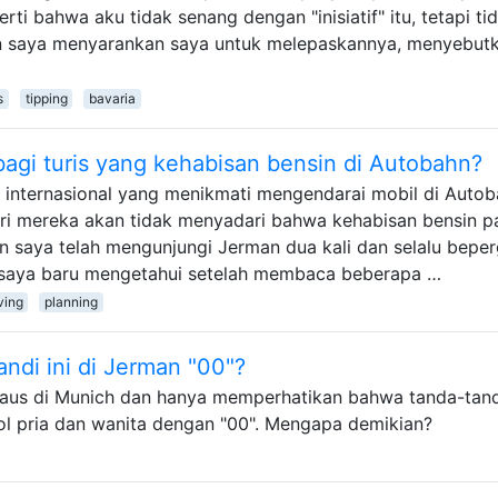
i bahwa aku tidak senang dengan "inisiatif" itu, tetapi ti
n saya menyarankan saya untuk melepaskannya, menyebut
s
tipping
bavaria
gi turis yang kehabisan bensin di Autobahn?
 internasional yang menikmati mengendarai mobil di Auto
ari mereka akan tidak menyadari bahwa kehabisan bensin p
n saya telah mengunjungi Jerman dua kali dan selalu beper
, saya baru mengetahui setelah membaca beberapa …
ving
planning
di ini di Jerman "00"?
aus di Munich dan hanya memperhatikan bahwa tanda-tan
l pria dan wanita dengan "00". Mengapa demikian?