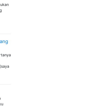
jukan
ng
yang
rtanya
 (saya
a
ku