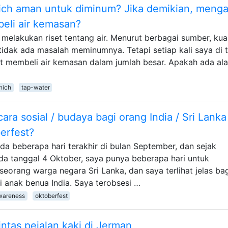
nich aman untuk diminum? Jika demikian, meng
li air kemasan?
elakukan riset tentang air. Menurut berbagai sumber, kual
tidak ada masalah meminumnya. Tetapi setiap kali saya di 
t membeli air kemasan dalam jumlah besar. Apakah ada al
nich
tap-water
ara sosial / budaya bagi orang India / Sri Lanka
erfest?
a beberapa hari terakhir di bulan September, dan sejak
da tanggal 4 Oktober, saya punya beberapa hari untuk
eorang warga negara Sri Lanka, dan saya terlihat jelas ba
i anak benua India. Saya terobsesi …
awareness
oktoberfest
intas pejalan kaki di Jerman