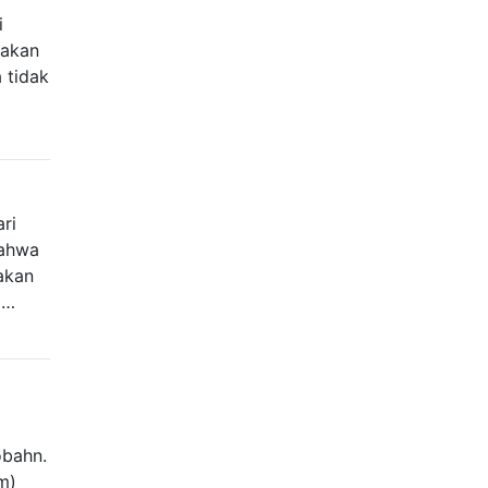
i
takan
 tidak
ri
bahwa
akan
 …
obahn.
m)