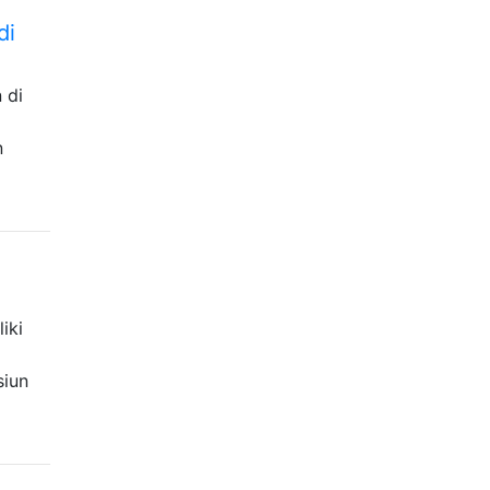
di
 di
n
iki
siun