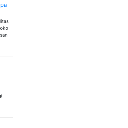
apa
itas
toko
asan
gi