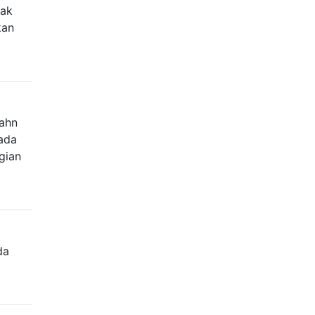
dak
kan
bahn
ada
gian
da