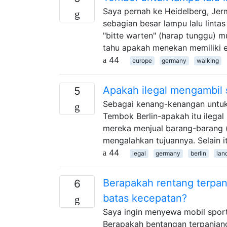
Saya pernah ke Heidelberg, Jerm
sebagian besar lampu lalu lint
"bitte warten" (harap tunggu) m
tahu apakah menekan memiliki 
44
europe
germany
walking
Apakah ilegal mengambil
5
Sebagai kenang-kenangan untuk p
Tembok Berlin-apakah itu ilega
mereka menjual barang-barang (
mengalahkan tujuannya. Selain i
44
legal
germany
berlin
lan
Berapakah rentang terpanj
6
batas kecepatan?
Saya ingin menyewa mobil sport
Berapakah bentangan terpanjang