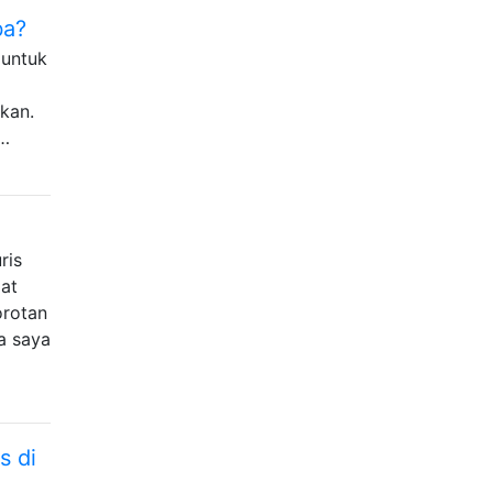
ba?
 untuk
kan.
 …
ris
at
orotan
a saya
s di