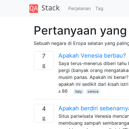
Perjalanan
Tag
Pertanyaan yang d
Sebuah negara di Eropa selatan yang paling
Apakah Venesia berbau?
7
Saya terus-menerus diberi tahu
pergi (banyak orang mengatakan i
musim panas. Apakah ini benar
apakah ini sedikit dari kisah istr
86
italy
venice
Apakah berdiri sebenarnya
4
Situs pariwisata Venesia menca
membuang sampah sembarangan j