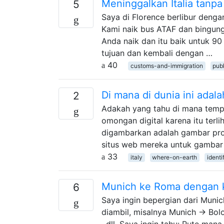
Meninggalkan Italia tan
5
Saya di Florence berlibur deng
Kami naik bus ATAF dan bingun
Anda naik dan itu baik untuk 90
tujuan dan kembali dengan …
40
customs-and-immigration
publ
Di mana di dunia ini adal
2
Adakah yang tahu di mana tempa
omongan digital karena itu terl
digambarkan adalah gambar prod
situs web mereka untuk gambar 
33
italy
where-on-earth
identi
Munich ke Roma dengan k
6
Saya ingin bepergian dari Muni
diambil, misalnya Munich → Bo
, dll. Saya ingin tahu: Rute man