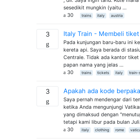
sesedikit mungkin (yaitu …
30
trains
italy
austria
Italy Train - Membeli tike
3
Pada kunjungan baru-baru ini ke
kereta api. Saya berada di stasiu
Centrale. Tidak ada kantor tiket
papan nama yang jelas …
30
trains
tickets
italy
train-
Apakah ada kode berpaka
3
Saya pernah mendengar dari t
ketika Anda mengunjungi Vatika
yang dimaksud dengan "menutupi
tetapi kami libur pada bulan Ju
30
italy
clothing
rome
vatic