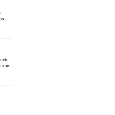
u
as
ionis
t kami