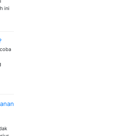
i
 ini
?
ncoba
g
kanan
idak
rius