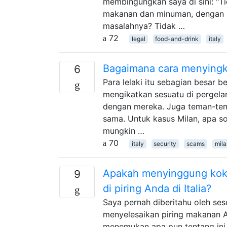
membingungkan saya di sini: "T
makanan dan minuman, dengan pe
masalahnya? Tidak …
72
legal
food-and-drink
italy
Bagaimana cara menyingk
6
Para lelaki itu sebagian besar
mengikatkan sesuatu di pergelan
dengan mereka. Juga teman-tem
sama. Untuk kasus Milan, apa so
mungkin …
70
italy
security
scams
mila
Apakah menyinggung kok
9
di piring Anda di Italia?
Saya pernah diberitahu oleh ses
menyelesaikan piring makanan A
menemukan apa pun tentang ini 