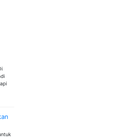
Di
di
api
kan
untuk