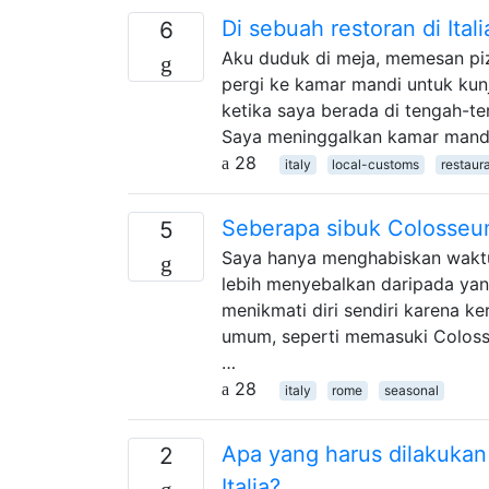
Di sebuah restoran di Ita
6
Aku duduk di meja, memesan pi
pergi ke kamar mandi untuk kun
ketika saya berada di tengah-te
Saya meninggalkan kamar mandi 
28
italy
local-customs
restaur
Seberapa sibuk Colosseu
5
Saya hanya menghabiskan waktu 
lebih menyebalkan daripada ya
menikmati diri sendiri karena 
umum, seperti memasuki Coloss
…
28
italy
rome
seasonal
Apa yang harus dilakukan
2
Italia?