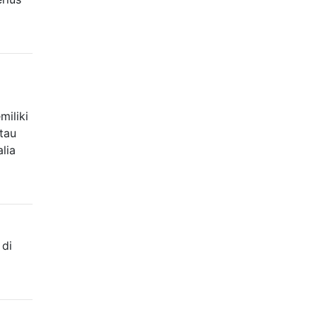
miliki
tau
lia
 di