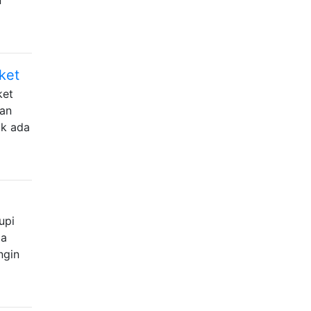
iket
ket
lan
ak ada
upi
pa
ngin