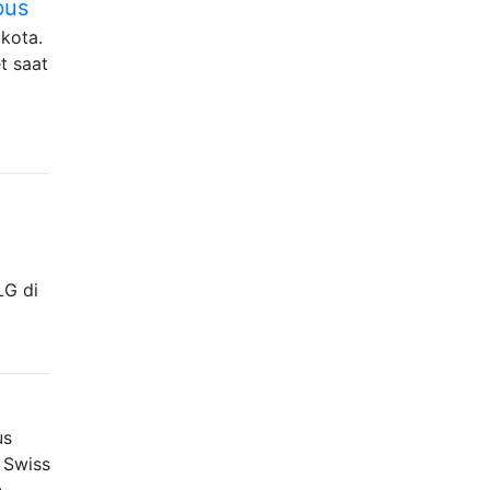
bus
kota.
t saat
g
LG di
us
 Swiss
n