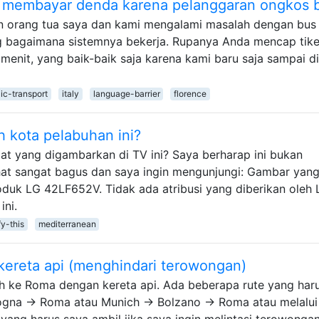
pa membayar denda karena pelanggaran ongkos 
an orang tua saya dan kami mengalami masalah dengan bus 
g bagaimana sistemnya bekerja. Rupanya Anda mencap tike
 menit, yang baik-baik saja karena kami baru saja sampai di
ic-transport
italy
language-barrier
florence
ah kota pelabuhan ini?
t yang digambarkan di TV ini? Saya berharap ini bukan
ihat sangat bagus dan saya ingin mengunjungi: Gambar yan
uk LG 42LF652V. Tidak ada atribusi yang diberikan oleh 
ini.
fy-this
mediterranean
ereta api (menghindari terowongan)
ch ke Roma dengan kereta api. Ada beberapa rute yang har
logna → Roma atau Munich → Bolzano → Roma atau melalui
a yang harus saya ambil jika saya ingin melintasi terowonga