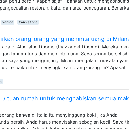
idak perlu berdiri kapan saja" - bahkan untuk mengkonsums
ngecualian restoran, kafe, dan area penyegaran. Benarkah
venice
translations
irkan orang-orang yang meminta uang di Milan
 berada di Alun-alun Duomo (Piazza del Duomo). Mereka me
gan tangan turis dan meminta uang. Saya sering berselisih
an saya yang mengunjungi Milan, mengalami masalah yan
lusi terbaik untuk menyingkirkan orang-orang ini? Apakah
n
i / tuan rumah untuk menghabiskan semua ma
eorang bahwa di Italia itu menyinggung koki jika Anda
nda bersih. Anda harus menyisakan sebagian kecil. Saya t
secara online. Adakah kebenaran untuk ini dan seberapa se