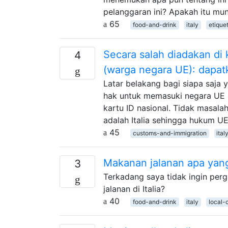
pelanggaran ini? Apakah itu mun
65
food-and-drink
italy
etique
Secara salah diadakan di k
4
(warga negara UE): dapat
Latar belakang bagi siapa saja 
hak untuk memasuki negara UE a
kartu ID nasional. Tidak masalah
adalah Italia sehingga hukum UE
45
customs-and-immigration
ital
Makanan jalanan apa yang 
3
Terkadang saya tidak ingin perg
jalanan di Italia?
40
food-and-drink
italy
local-