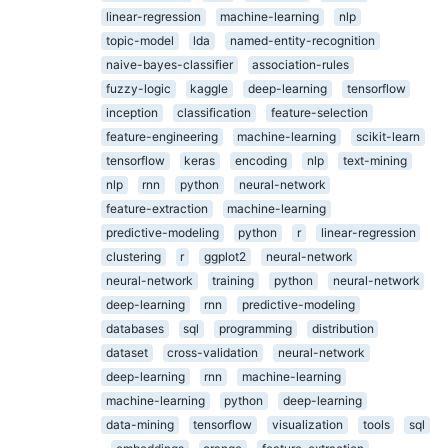
linear-regression
machine-learning
nlp
topic-model
lda
named-entity-recognition
naive-bayes-classifier
association-rules
fuzzy-logic
kaggle
deep-learning
tensorflow
inception
classification
feature-selection
feature-engineering
machine-learning
scikit-learn
tensorflow
keras
encoding
nlp
text-mining
nlp
rnn
python
neural-network
feature-extraction
machine-learning
predictive-modeling
python
r
linear-regression
clustering
r
ggplot2
neural-network
neural-network
training
python
neural-network
deep-learning
rnn
predictive-modeling
databases
sql
programming
distribution
dataset
cross-validation
neural-network
deep-learning
rnn
machine-learning
machine-learning
python
deep-learning
data-mining
tensorflow
visualization
tools
sql