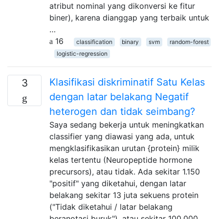
atribut nominal yang dikonversi ke fitur
biner), karena dianggap yang terbaik untuk
…
16
classification
binary
svm
random-forest
logistic-regression
Klasifikasi diskriminatif Satu Kelas
3
dengan latar belakang Negatif
heterogen dan tidak seimbang?
Saya sedang bekerja untuk meningkatkan
classifier yang diawasi yang ada, untuk
mengklasifikasikan urutan {protein} milik
kelas tertentu (Neuropeptide hormone
precursors), atau tidak. Ada sekitar 1.150
"positif" yang diketahui, dengan latar
belakang sekitar 13 juta sekuens protein
("Tidak diketahui / latar belakang
beranotasi buruk"), atau sekitar 100.000