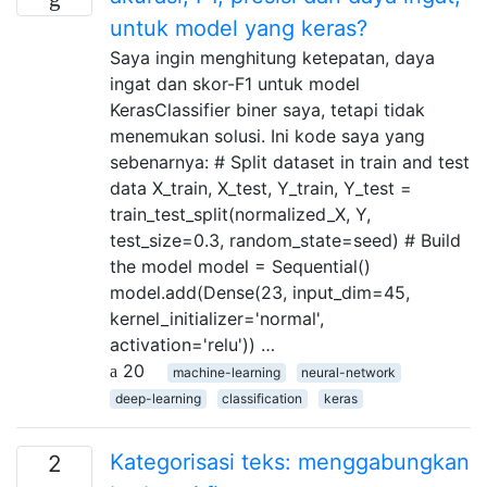
untuk model yang keras?
Saya ingin menghitung ketepatan, daya
ingat dan skor-F1 untuk model
KerasClassifier biner saya, tetapi tidak
menemukan solusi. Ini kode saya yang
sebenarnya: # Split dataset in train and test
data X_train, X_test, Y_train, Y_test =
train_test_split(normalized_X, Y,
test_size=0.3, random_state=seed) # Build
the model model = Sequential()
model.add(Dense(23, input_dim=45,
kernel_initializer='normal',
activation='relu')) …
20
machine-learning
neural-network
deep-learning
classification
keras
Kategorisasi teks: menggabungkan
2