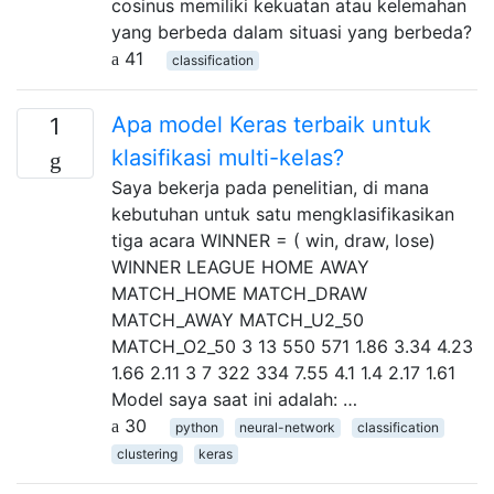
cosinus memiliki kekuatan atau kelemahan
yang berbeda dalam situasi yang berbeda?
41
classification
Apa model Keras terbaik untuk
1
klasifikasi multi-kelas?
Saya bekerja pada penelitian, di mana
kebutuhan untuk satu mengklasifikasikan
tiga acara WINNER = ( win, draw, lose)
WINNER LEAGUE HOME AWAY
MATCH_HOME MATCH_DRAW
MATCH_AWAY MATCH_U2_50
MATCH_O2_50 3 13 550 571 1.86 3.34 4.23
1.66 2.11 3 7 322 334 7.55 4.1 1.4 2.17 1.61
Model saya saat ini adalah: …
30
python
neural-network
classification
clustering
keras