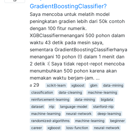
GradientBoostingClassifier?
Saya mencoba untuk melatih model
peningkatan gradien lebih dari 50k contoh
dengan 100 fitur numerik.
XGBClassifiermenangani 500 pohon dalam
waktu 43 detik pada mesin saya,
sementara GradientBoostingClassifierhanya
menangani 10 pohon (!) dalam 1 menit dan
2 detik :( Saya tidak repot-repot mencoba
menumbuhkan 500 pohon karena akan
memakan waktu berjam-jam. …
29
scikit-learn
xgboost
gbm
data-mining
classification
data-cleaning
machine-learning
reinforcement-learning
data-mining
bigdata
dataset
nlp
language-model
stanford-nlp
machine-learning
neural-network
deep-learning
randomized-algorithms
machine-learning
beginner
career
xgboost
loss-function
neural-network