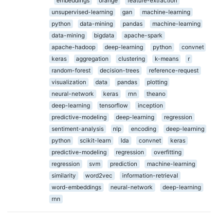
embeddings
orange
feature-extraction
unsupervised-learning
gan
machine-learning
python
data-mining
pandas
machine-learning
data-mining
bigdata
apache-spark
apache-hadoop
deep-learning
python
convnet
keras
aggregation
clustering
k-means
r
random-forest
decision-trees
reference-request
visualization
data
pandas
plotting
neural-network
keras
rnn
theano
deep-learning
tensorflow
inception
predictive-modeling
deep-learning
regression
sentiment-analysis
nlp
encoding
deep-learning
python
scikit-learn
lda
convnet
keras
predictive-modeling
regression
overfitting
regression
svm
prediction
machine-learning
similarity
word2vec
information-retrieval
word-embeddings
neural-network
deep-learning
rnn