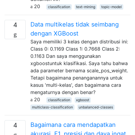
20
classification
text-mining
topic-model
Data multikelas tidak seimbang
4
dengan XGBoost
Saya memiliki 3 kelas dengan distribusi ini:
Class 0: 0.1169 Class 1: 0.7668 Class 2:
0.1163 Dan saya menggunakan
xgboostuntuk klasifikasi. Saya tahu bahwa
ada parameter bernama scale_pos_weight.
Tetapi bagaimana penanganannya untuk
kasus 'multi-kelas', dan bagaimana cara
mengaturnya dengan benar?
20
classification
xgboost
multiclass-classification
unbalanced-classes
Bagaimana cara mendapatkan
4
akurasi, F1, presisi dan daya ingat,