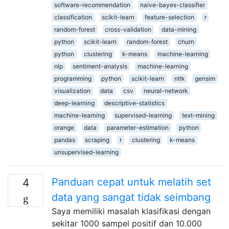
software-recommendation
naive-bayes-classifier
classification
scikit-learn
feature-selection
r
random-forest
cross-validation
data-mining
python
scikit-learn
random-forest
churn
python
clustering
k-means
machine-learning
nlp
sentiment-analysis
machine-learning
programming
python
scikit-learn
nltk
gensim
visualization
data
csv
neural-network
deep-learning
descriptive-statistics
machine-learning
supervised-learning
text-mining
orange
data
parameter-estimation
python
pandas
scraping
r
clustering
k-means
unsupervised-learning
Panduan cepat untuk melatih set
4
data yang sangat tidak seimbang
Saya memiliki masalah klasifikasi dengan
sekitar 1000 sampel positif dan 10.000