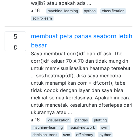
wajib? atau apakah ada …
16
machine-learning
python
classification
scikit-learn
membuat peta panas seaborn lebih
5
besar
Saya membuat corr()df dari df asli. The
corr()df keluar 70 X 70 dan tidak mungkin
untuk memvisualisasikan heatmap tersebut
... sns.heatmap(df). Jika saya mencoba
untuk menampilkan corr = df.corr(), tabel
tidak cocok dengan layar dan saya bisa
melihat semua korelasinya. Apakah ini cara
untuk mencetak keseluruhan dfterlepas dari
ukurannya atau …
16
visualization
pandas
plotting
machine-learning
neural-network
svm
decision-trees
svm
efficiency
python