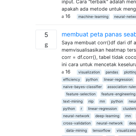
input. Cara "terbaik" adalah men
apakah ada metode untuk mengu
16
machine-learning
neural-netw
membuat peta panas seab
5
Saya membuat corr()df dari df a
memvisualisasikan heatmap ters
corr = df.corr(), tabel tidak c
ini cara untuk mencetak keselur
16
visualization
pandas
plottin
efficiency
python
linear-regression
naive-bayes-classifier
association-rule
feature-selection
feature-engineering
text-mining
nlp
rnn
python
neu
python
r
linear-regression
cluster
neural-network
deep-learning
rnn
cross-validation
neural-network
dee
data-mining
tensorflow
visualizati