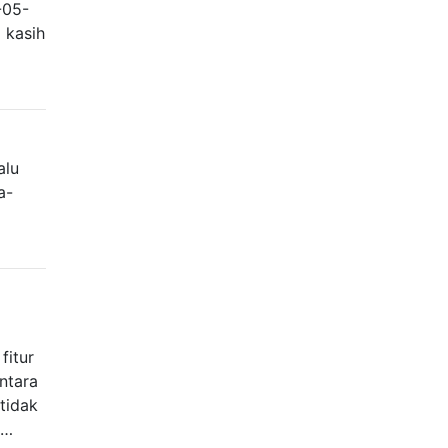
-05-
 kasih
alu
a-
fitur
ntara
tidak
 …