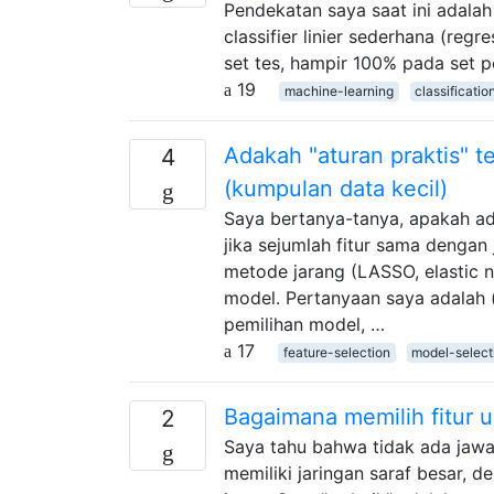
Pendekatan saya saat ini adalah
classifier linier sederhana (regr
set tes, hampir 100% pada set p
19
machine-learning
classificatio
Adakah "aturan praktis" t
4
(kumpulan data kecil)
Saya bertanya-tanya, apakah ada
jika sejumlah fitur sama deng
metode jarang (LASSO, elastic 
model. Pertanyaan saya adalah (
pemilihan model, …
17
feature-selection
model-select
Bagaimana memilih fitur u
2
Saya tahu bahwa tidak ada jawab
memiliki jaringan saraf besar, 