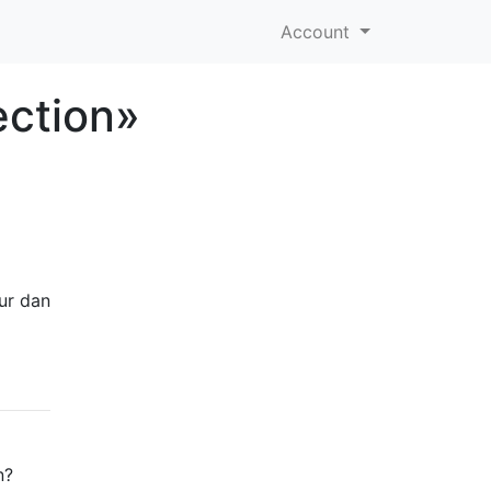
Account
ection»
ur dan
n?