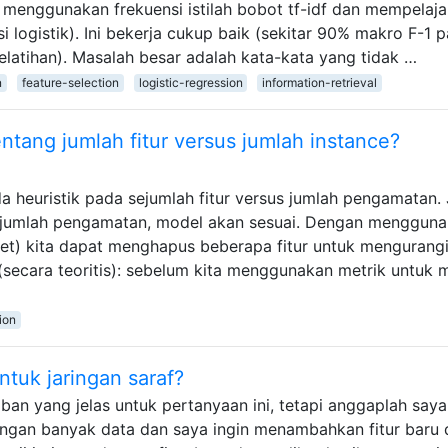
 menggunakan frekuensi istilah bobot tf-idf dan mempelaja
esi logistik). Ini bekerja cukup baik (sekitar 90% makro F-1 
elatihan). Masalah besar adalah kata-kata yang tidak …
n
feature-selection
logistic-regression
information-retrieval
entang jumlah fitur versus jumlah instance?
 heuristik pada sejumlah fitur versus jumlah pengamatan. 
an jumlah pengamatan, model akan sesuai. Dengan menggun
net) kita dapat menghapus beberapa fitur untuk mengurang
secara teoritis): sebelum kita menggunakan metrik untuk m
ion
ntuk jaringan saraf?
an yang jelas untuk pertanyaan ini, tetapi anggaplah saya
dengan banyak data dan saya ingin menambahkan fitur baru