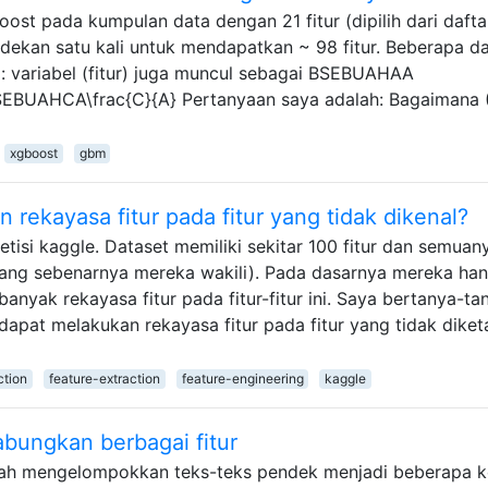
st pada kumpulan data dengan 21 fitur (dipilih dari dafta
kodekan satu kali untuk mendapatkan ~ 98 fitur. Beberapa da
ya: variabel (fitur) juga muncul sebagai BSEBUAHAA
EBUAHCA\frac{C}{A} Pertanyaan saya adalah: Bagaimana 
xgboost
gbm
rekayasa fitur pada fitur yang tidak dikenal?
tisi kaggle. Dataset memiliki sekitar 100 fitur dan semuan
 yang sebenarnya mereka wakili). Pada dasarnya mereka ha
nyak rekayasa fitur pada fitur-fitur ini. Saya bertanya-ta
apat melakukan rekayasa fitur pada fitur yang tidak diket
ction
feature-extraction
feature-engineering
kaggle
abungkan berbagai fitur
lah mengelompokkan teks-teks pendek menjadi beberapa ke