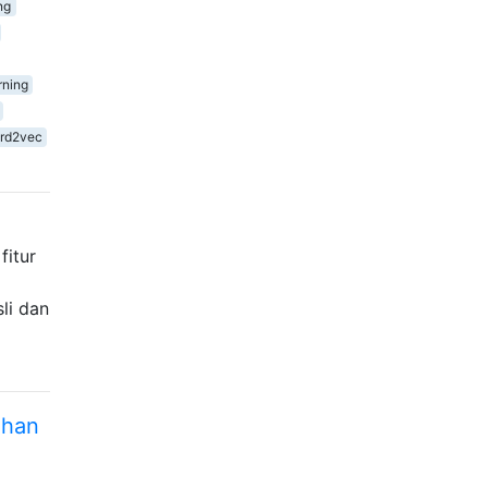
ng
rning
rd2vec
fitur
li dan
ihan