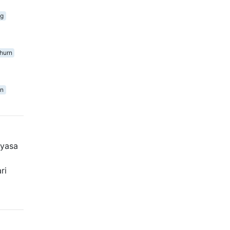
ng
hurn
on
ayasa
ri