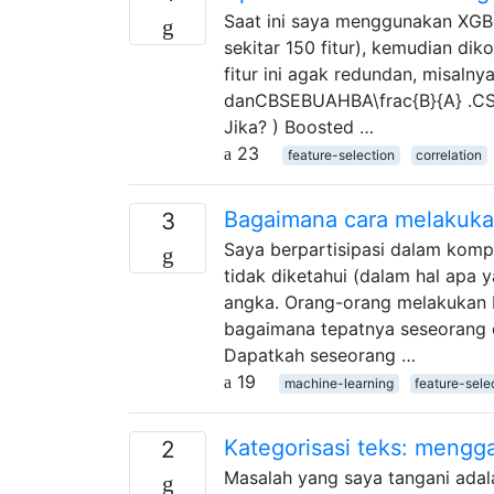
Saat ini saya menggunakan XGBoo
sekitar 150 fitur), kemudian di
fitur ini agak redundan, misaln
danCBSEBUAHBA\frac{B}{A} .CS
Jika? ) Boosted …
23
feature-selection
correlation
Bagaimana cara melakukan 
3
Saya berpartisipasi dalam kompe
tidak diketahui (dalam hal apa
angka. Orang-orang melakukan ba
bagaimana tepatnya seseorang d
Dapatkah seseorang …
19
machine-learning
feature-sele
Kategorisasi teks: mengg
2
Masalah yang saya tangani ada