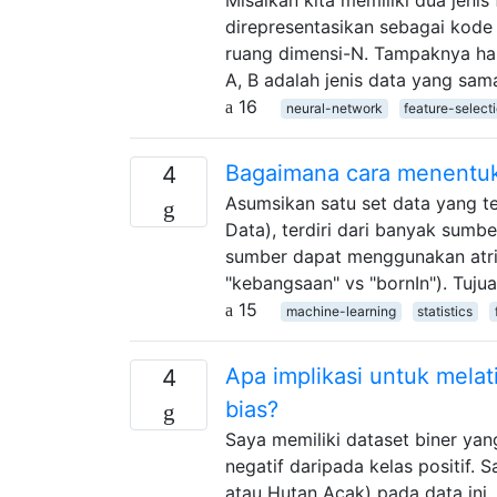
direpresentasikan sebagai kode
ruang dimensi-N. Tampaknya han
A, B adalah jenis data yang sama
16
neural-network
feature-select
Bagaimana cara menentuka
4
Asumsikan satu set data yang te
Data), terdiri dari banyak sumb
sumber dapat menggunakan atrib
"kebangsaan" vs "bornIn"). Tuj
15
machine-learning
statistics
Apa implikasi untuk mela
4
bias?
Saya memiliki dataset biner yan
negatif daripada kelas positif.
atau Hutan Acak) pada data ini,