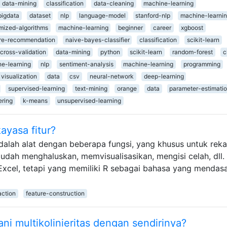
data-mining
classification
data-cleaning
machine-learning
bigdata
dataset
nlp
language-model
stanford-nlp
machine-learni
mized-algorithms
machine-learning
beginner
career
xgboost
re-recommendation
naive-bayes-classifier
classification
scikit-learn
cross-validation
data-mining
python
scikit-learn
random-forest
c
e-learning
nlp
sentiment-analysis
machine-learning
programming
visualization
data
csv
neural-network
deep-learning
supervised-learning
text-mining
orange
data
parameter-estimati
ering
k-means
unsupervised-learning
ayasa fitur?
dalah alat dengan beberapa fungsi, yang khusus untuk rek
mudah menghaluskan, memvisualisasikan, mengisi celah, dll.
xcel, tetapi yang memiliki R sebagai bahasa yang mendasa
action
feature-construction
 multikolinieritas dengan sendirinya?