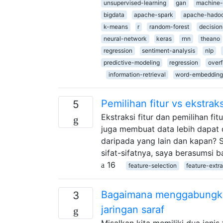
unsupervised-learning
gan
machine-
bigdata
apache-spark
apache-hado
k-means
r
random-forest
decision
neural-network
keras
rnn
theano
regression
sentiment-analysis
nlp
predictive-modeling
regression
overf
information-retrieval
word-embedding
Pemilihan fitur vs ekstrak
5
Ekstraksi fitur dan pemilihan fi
juga membuat data lebih dapat d
daripada yang lain dan kapan? S
sifat-sifatnya, saya berasums
16
feature-selection
feature-extr
Bagaimana menggabungkan 
3
jaringan saraf
Misalkan kita memiliki dua jenis 