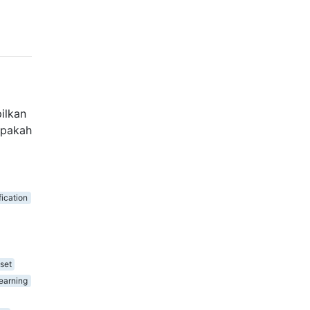
ilkan
Apakah
fication
set
earning