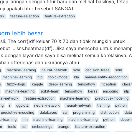
guji jaringan dengan fitur baru dan melihat hasilnya, tetapi
ji apakah fitur tersebut SANGAT …
ork
feature-selection
feature-extraction
orn lebih besar
sli. The corr()df keluar 70 X 70 dan tidak mungkin untuk
ebut ... sns.heatmap(df). Jika saya mencoba untuk menamp
ocok dengan layar dan saya bisa melihat semua korelasinya. 
uhan dfterlepas dari ukurannya atau …
g
machine-learning
neural-network
svm
decision-trees
svm
machine-learning
nlp
topic-model
lda
named-entity-recognition
s
fuzzy-logic
kaggle
deep-learning
tensorflow
inception
classi
machine-learning
scikit-learn
tensorflow
keras
encoding
nlp
ral-network
feature-extraction
machine-learning
predictive-modeling
ing
r
ggplot2
neural-network
neural-network
training
python
predictive-modeling
databases
sql
programming
distribution
data
p-learning
rnn
machine-learning
machine-learning
python
deep-l
on
tools
sql
embeddings
orange
feature-extraction