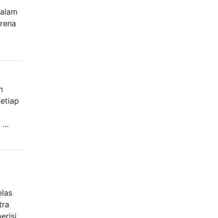
dalam
arena
n
setiap
g …
elas
tra
erisi