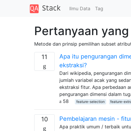
Ilmu Data
Tag
Pertanyaan yang 
Metode dan prinsip pemilihan subset atribu
Apa itu pengurangan dime
11
ekstraksi?
Dari wikipedia, pengurangan di
jumlah variabel acak yang sedan
ekstraksi fitur. Apa perbedaan a
pengurangan dimensi dalam tug
58
feature-selection
feature-extr
Pembelajaran mesin - fitu
10
Apa praktik umum / terbaik unt