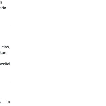
ri
pada
Jelas,
akan
i
enilai
 dalam