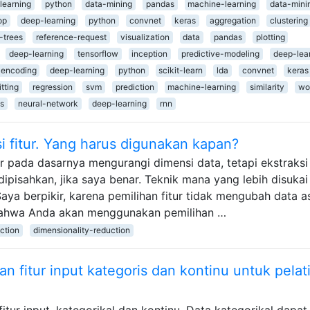
learning
python
data-mining
pandas
machine-learning
data-mini
op
deep-learning
python
convnet
keras
aggregation
clustering
-trees
reference-request
visualization
data
pandas
plotting
deep-learning
tensorflow
inception
predictive-modeling
deep-lea
encoding
deep-learning
python
scikit-learn
lda
convnet
keras
itting
regression
svm
prediction
machine-learning
similarity
wo
s
neural-network
deep-learning
rnn
si fitur. Yang harus digunakan kapan?
tur pada dasarnya mengurangi dimensi data, tetapi ekstraksi 
ipisahkan, jika saya benar. Teknik mana yang lebih disukai
aya berpikir, karena pemilihan fitur tidak mengubah data as
i bahwa Anda akan menggunakan pemilihan …
action
dimensionality-reduction
fitur input kategoris dan kontinu untuk pelat
fitur input, kategorikal dan kontinu. Data kategorikal dapat