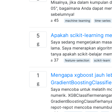
Misalnya, jika dalam kumpulan 
05", bagaimana Anda dapat menge
sebelumnya!
45
machine-learning
time-series
Apakah scikit-learning me
5
Saya sedang mengerjakan masala
lama. Saya menerapkan algoritm
tanya apakah scikit-belajar memi
37
feature-selection
scikit-learn
Mengapa xgboost jauh leb
1
GradientBoostingClassifie
Saya mencoba untuk melatih mod
numerik. XGBClassifiermenanga
GradientBoostingClassifierhanya
repot-repot mencoba menumbuh