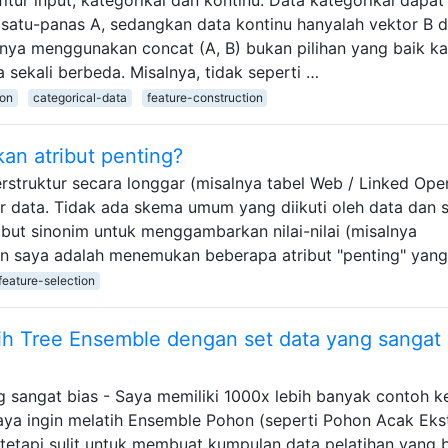
 satu-panas A, sedangkan data kontinu hanyalah vektor B 
ya menggunakan concat (A, B) bukan pilihan yang baik k
 sekali berbeda. Misalnya, tidak seperti …
ion
categorical-data
feature-construction
n atribut penting?
rstruktur secara longgar (misalnya tabel Web / Linked Ope
er data. Tidak ada skema umum yang diikuti oleh data dan 
ut sinonim untuk menggambarkan nilai-nilai (misalnya
uan saya adalah menemukan beberapa atribut "penting" yan
feature-selection
tih Tree Ensemble dengan set data yang sangat
g sangat bias - Saya memiliki 1000x lebih banyak contoh k
 Saya ingin melatih Ensemble Pohon (seperti Pohon Acak Eks
 tetapi sulit untuk membuat kumpulan data pelatihan yang b