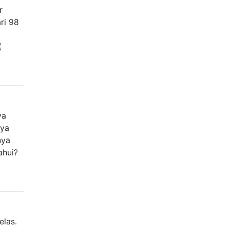
r
ri 98
(
ya
nya
nya
ahui?
las.