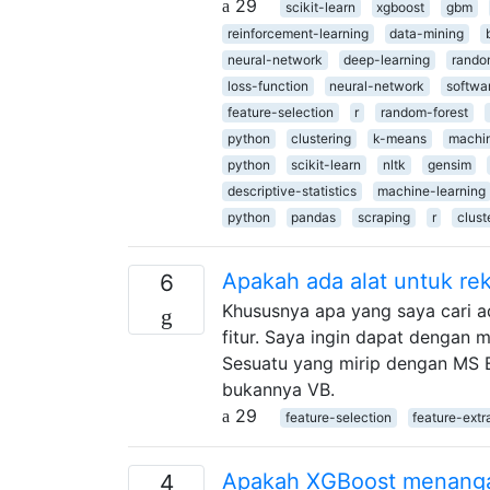
29
scikit-learn
xgboost
gbm
reinforcement-learning
data-mining
neural-network
deep-learning
rando
loss-function
neural-network
softwa
feature-selection
r
random-forest
python
clustering
k-means
machin
python
scikit-learn
nltk
gensim
descriptive-statistics
machine-learning
python
pandas
scraping
r
clust
Apakah ada alat untuk rek
6
Khususnya apa yang saya cari a
fitur. Saya ingin dapat dengan 
Sesuatu yang mirip dengan MS E
bukannya VB.
29
feature-selection
feature-extr
Apakah XGBoost menangani
4