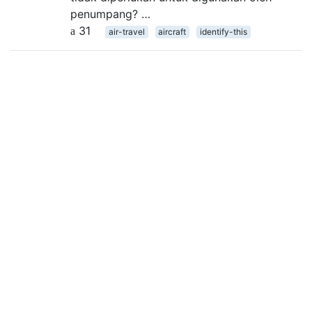
penumpang? …
31
air-travel
aircraft
identify-this