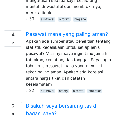
mengatakan kepada saya seseorang
muntah di wastafel dan memblokirnya,
mereka tidak …
33
air-travel
aircraft
hygiene
Pesawat mana yang paling aman?
4
Apakah ada sumber atau penelitian tentang
statistik kecelakaan untuk setiap jenis
pesawat? Misalnya saya ingin tahu jumlah
tabrakan, kematian, dan tanggal. Saya ingin
tahu jenis pesawat mana yang memiliki
rekor paling aman. Apakah ada korelasi
antara harga tiket dan catatan
keselamatan?
32
air-travel
safety
aircraft
statistics
Bisakah saya bersarang tas di
3
bagasi saya?