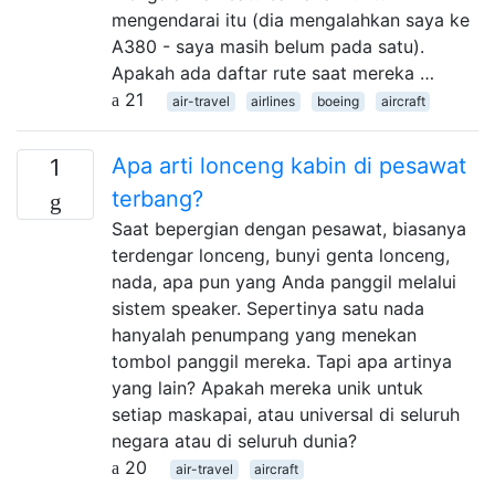
mengendarai itu (dia mengalahkan saya ke
A380 - saya masih belum pada satu).
Apakah ada daftar rute saat mereka …
21
air-travel
airlines
boeing
aircraft
Apa arti lonceng kabin di pesawat
1
terbang?
Saat bepergian dengan pesawat, biasanya
terdengar lonceng, bunyi genta lonceng,
nada, apa pun yang Anda panggil melalui
sistem speaker. Sepertinya satu nada
hanyalah penumpang yang menekan
tombol panggil mereka. Tapi apa artinya
yang lain? Apakah mereka unik untuk
setiap maskapai, atau universal di seluruh
negara atau di seluruh dunia?
20
air-travel
aircraft