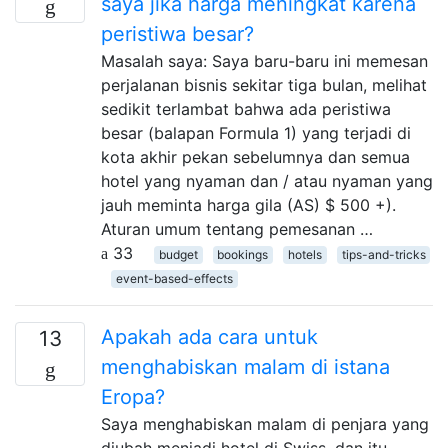
saya jika harga meningkat karena
peristiwa besar?
Masalah saya: Saya baru-baru ini memesan
perjalanan bisnis sekitar tiga bulan, melihat
sedikit terlambat bahwa ada peristiwa
besar (balapan Formula 1) yang terjadi di
kota akhir pekan sebelumnya dan semua
hotel yang nyaman dan / atau nyaman yang
jauh meminta harga gila (AS) $ 500 +).
Aturan umum tentang pemesanan …
33
budget
bookings
hotels
tips-and-tricks
event-based-effects
Apakah ada cara untuk
13
menghabiskan malam di istana
Eropa?
Saya menghabiskan malam di penjara yang
diubah menjadi hotel di Swiss, dan itu