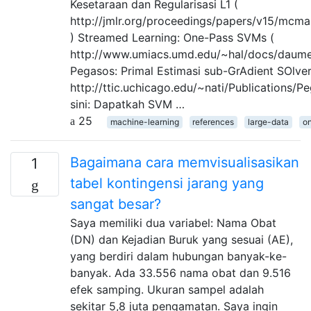
Kesetaraan dan Regularisasi L1 (
http://jmlr.org/proceedings/papers/v15/mcm
) Streamed Learning: One-Pass SVMs (
http://www.umiacs.umd.edu/~hal/docs/daum
Pegasos: Primal Estimasi sub-GrAdient SOlve
http://ttic.uchicago.edu/~nati/Publications/
sini: Dapatkah SVM …
25
machine-learning
references
large-data
on
Bagaimana cara memvisualisasikan
1
tabel kontingensi jarang yang
sangat besar?
Saya memiliki dua variabel: Nama Obat
(DN) dan Kejadian Buruk yang sesuai (AE),
yang berdiri dalam hubungan banyak-ke-
banyak. Ada 33.556 nama obat dan 9.516
efek samping. Ukuran sampel adalah
sekitar 5,8 juta pengamatan. Saya ingin