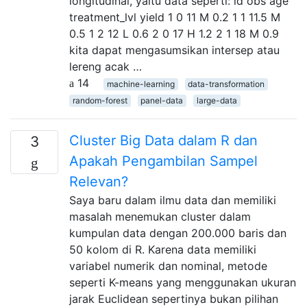
longitudinal, yaitu data seperti: id obs age
treatment_lvl yield 1 0 11 M 0.2 1 1 11.5 M
0.5 1 2 12 L 0.6 2 0 17 H 1.2 2 1 18 M 0.9
kita dapat mengasumsikan intersep atau
lereng acak …
14
machine-learning
data-transformation
random-forest
panel-data
large-data
Cluster Big Data dalam R dan
3
Apakah Pengambilan Sampel
Relevan?
Saya baru dalam ilmu data dan memiliki
masalah menemukan cluster dalam
kumpulan data dengan 200.000 baris dan
50 kolom di R. Karena data memiliki
variabel numerik dan nominal, metode
seperti K-means yang menggunakan ukuran
jarak Euclidean sepertinya bukan pilihan