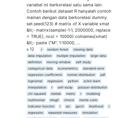
variabel ini berkorelasi satu sama lain.
Contoh berikut dataset R hanyalah contoh
mainan dengan data berkorelasi dummy.
set.seed(123) # matrix of X variable xmat
&lt;- matrix(sample(-1:1, 2000000, replace
= TRUE), ncol = 10000) colnames(xmat)
&lt;- paste ("M", 1:10000, …
12
r
random-forest
missing-data
data-imputation
multiple-imputation
large-data
definition
moving-window
self-study
categorical-data
econometrics
standard-error
regression-coefficients
normal-distribution
pdf
lognormal
regression
python
scikit-learn
interpolation
r
self-study
poisson-distribution
chi-squared
matlab
matrix
r
modeling
multinomial
mlogit
choice
monte-carlo
indicator-function
r
aic
garch
likelihood
r
regression
repeated-measures
simulation