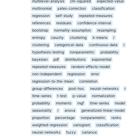
multilevel-analysis
chi-squared
expected-value
multinomial
yates-correction
classification
regression
self-study
repeated-measures
references
residuals
confidence-interval
bootstrap
normality-assumption
resampling
entropy
cauchy
clustering
k-means
r
clustering
categorical-data
continuous-data
r
hypothesis-testing
nonparametric
probability
bayesian
pdf
distributions
exponential
repeated-measures
random-effects-model
non-independent
regression
error
regression-to-the-mean
correlation
group-differences
post-hoc
neural-networks
r
time-series
t-test
p-value
normalization
probability
moments
mgf
time-series
model
seasonality
r
anova
generalized-linear-model
proportion
percentage
nonparametric
ranks
weighted-regression
variogram
classification
neural-networks
fuzzy
variance