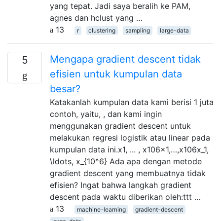
yang tepat. Jadi saya beralih ke PAM,
agnes dan hclust yang …
13
r
clustering
sampling
large-data
Mengapa gradient descent tidak
5
efisien untuk kumpulan data
besar?
Katakanlah kumpulan data kami berisi 1 juta
contoh, yaitu, , dan kami ingin
menggunakan gradient descent untuk
melakukan regresi logistik atau linear pada
kumpulan data ini.x1, ... , x106x1,…,x106x_1,
\ldots, x_{10^6} Ada apa dengan metode
gradient descent yang membuatnya tidak
efisien? Ingat bahwa langkah gradient
descent pada waktu diberikan oleh:ttt …
13
machine-learning
gradient-descent