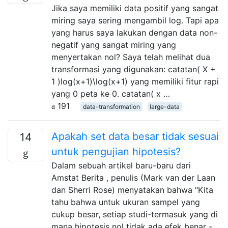
Jika saya memiliki data positif yang sangat
miring saya sering mengambil log. Tapi apa
yang harus saya lakukan dengan data non-
negatif yang sangat miring yang
menyertakan nol? Saya telah melihat dua
transformasi yang digunakan: catatan( X +
1 )log⁡(x+1)\log(x+1) yang memiliki fitur rapi
yang 0 peta ke 0. catatan( x …
191
data-transformation
large-data
Apakah set data besar tidak sesuai
14
untuk pengujian hipotesis?
Dalam sebuah artikel baru-baru dari
Amstat Berita , penulis (Mark van der Laan
dan Sherri Rose) menyatakan bahwa "Kita
tahu bahwa untuk ukuran sampel yang
cukup besar, setiap studi-termasuk yang di
mana hipotesis nol tidak ada efek benar -