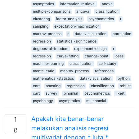
asymptotics
information-retrieval
anova
multiple-comparisons
ancova
classification
clustering
factor-analysis
psychometrics
r
sampling
expectation-maximization
markov-process
r
data-visualization
correlation
regression
statistical-significance
degrees-of-freedom
experiment-design
r
regression
curve-fitting
change-point
loess
machine-learning
classification
self-study
monte-carlo
markov-process
references
mathematical-statistics
data-visualization
python
cart
boosting
regression
classification
robust
cart
survey
binomial
psychometrics
likert
psychology
asymptotics
multinomial
Apakah kita benar-benar
1
melakukan analisis regresi
multivariat dengan * juta *