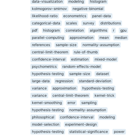
data-visualization
modeling
histogram
kolmogorov-smirnov
negative-binomial
likelihood-ratio
econometrics
panel-data
categorical-data
scales
survey
distributions
pdf
histogram
correlation
algorithms
r
gpu
parallel-computing
approximation
mean
median
references
sample-size
normality-assumption
central-limit-theorem
rule-of-thumb
confidence-interval
estimation
mixed-model
psychometrics
random-effects-model
hypothesis-testing
sample-size
dataset
large-data
regression
standard-deviation
variance
approximation
hypothesis-testing
variance
central-limit-theorem
kernel-trick
kernel-smoothing
error
sampling
hypothesis-testing
normality-assumption
philosophical
confidence-interval
modeling
model-selection
experiment-design
hypothesis-testing
statistical-significance
power