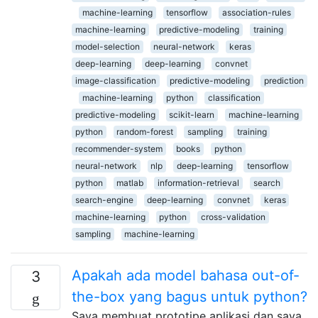
machine-learning
tensorflow
association-rules
machine-learning
predictive-modeling
training
model-selection
neural-network
keras
deep-learning
deep-learning
convnet
image-classification
predictive-modeling
prediction
machine-learning
python
classification
predictive-modeling
scikit-learn
machine-learning
python
random-forest
sampling
training
recommender-system
books
python
neural-network
nlp
deep-learning
tensorflow
python
matlab
information-retrieval
search
search-engine
deep-learning
convnet
keras
machine-learning
python
cross-validation
sampling
machine-learning
Apakah ada model bahasa out-of-
3
the-box yang bagus untuk python?
Saya membuat prototipe aplikasi dan saya