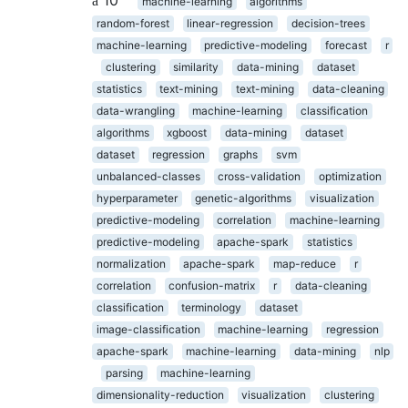
machine-learning
algorithms
random-forest
linear-regression
decision-trees
machine-learning
predictive-modeling
forecast
r
clustering
similarity
data-mining
dataset
statistics
text-mining
text-mining
data-cleaning
data-wrangling
machine-learning
classification
algorithms
xgboost
data-mining
dataset
dataset
regression
graphs
svm
unbalanced-classes
cross-validation
optimization
hyperparameter
genetic-algorithms
visualization
predictive-modeling
correlation
machine-learning
predictive-modeling
apache-spark
statistics
normalization
apache-spark
map-reduce
r
correlation
confusion-matrix
r
data-cleaning
classification
terminology
dataset
image-classification
machine-learning
regression
apache-spark
machine-learning
data-mining
nlp
parsing
machine-learning
dimensionality-reduction
visualization
clustering