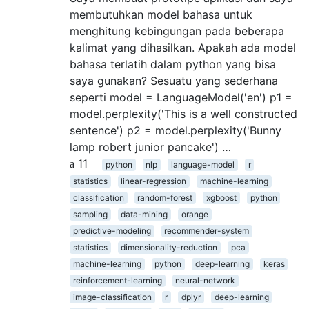
membutuhkan model bahasa untuk
menghitung kebingungan pada beberapa
kalimat yang dihasilkan. Apakah ada model
bahasa terlatih dalam python yang bisa
saya gunakan? Sesuatu yang sederhana
seperti model = LanguageModel('en') p1 =
model.perplexity('This is a well constructed
sentence') p2 = model.perplexity('Bunny
lamp robert junior pancake') …
11
python
nlp
language-model
r
statistics
linear-regression
machine-learning
classification
random-forest
xgboost
python
sampling
data-mining
orange
predictive-modeling
recommender-system
statistics
dimensionality-reduction
pca
machine-learning
python
deep-learning
keras
reinforcement-learning
neural-network
image-classification
r
dplyr
deep-learning