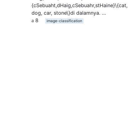
{cSebuaht,dHaig,cSebuahr,stHaine}\{cat,
dog, car, stone\}di dalamnya. …
8
image-classification