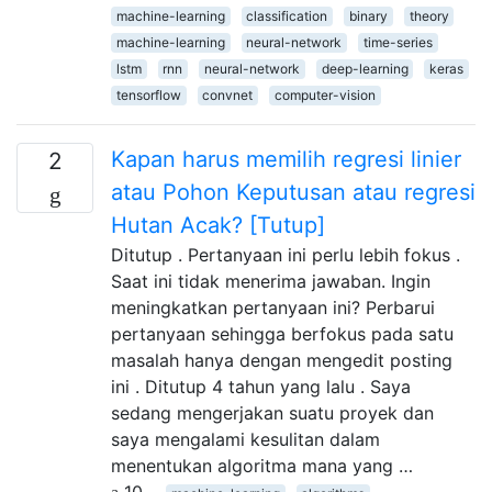
machine-learning
classification
binary
theory
machine-learning
neural-network
time-series
lstm
rnn
neural-network
deep-learning
keras
tensorflow
convnet
computer-vision
Kapan harus memilih regresi linier
2
atau Pohon Keputusan atau regresi
Hutan Acak? [Tutup]
Ditutup . Pertanyaan ini perlu lebih fokus .
Saat ini tidak menerima jawaban. Ingin
meningkatkan pertanyaan ini? Perbarui
pertanyaan sehingga berfokus pada satu
masalah hanya dengan mengedit posting
ini . Ditutup 4 tahun yang lalu . Saya
sedang mengerjakan suatu proyek dan
saya mengalami kesulitan dalam
menentukan algoritma mana yang …
10