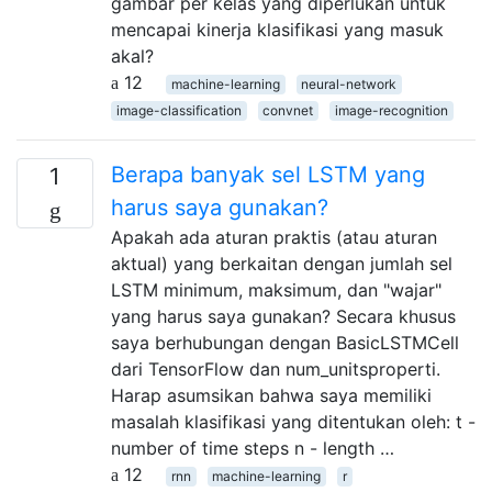
gambar per kelas yang diperlukan untuk
mencapai kinerja klasifikasi yang masuk
akal?
12
machine-learning
neural-network
image-classification
convnet
image-recognition
Berapa banyak sel LSTM yang
1
harus saya gunakan?
Apakah ada aturan praktis (atau aturan
aktual) yang berkaitan dengan jumlah sel
LSTM minimum, maksimum, dan "wajar"
yang harus saya gunakan? Secara khusus
saya berhubungan dengan BasicLSTMCell
dari TensorFlow dan num_unitsproperti.
Harap asumsikan bahwa saya memiliki
masalah klasifikasi yang ditentukan oleh: t -
number of time steps n - length …
12
rnn
machine-learning
r