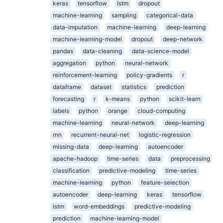
keras
tensorflow
lstm
dropout
machine-learning
sampling
categorical-data
data-imputation
machine-learning
deep-learning
machine-learning-model
dropout
deep-network
pandas
data-cleaning
data-science-model
aggregation
python
neural-network
reinforcement-learning
policy-gradients
r
dataframe
dataset
statistics
prediction
forecasting
r
k-means
python
scikit-learn
labels
python
orange
cloud-computing
machine-learning
neural-network
deep-learning
rnn
recurrent-neural-net
logistic-regression
missing-data
deep-learning
autoencoder
apache-hadoop
time-series
data
preprocessing
classification
predictive-modeling
time-series
machine-learning
python
feature-selection
autoencoder
deep-learning
keras
tensorflow
lstm
word-embeddings
predictive-modeling
prediction
machine-learning-model