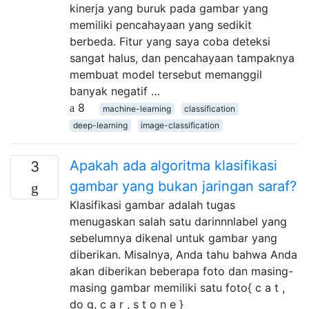
kinerja yang buruk pada gambar yang
memiliki pencahayaan yang sedikit
berbeda. Fitur yang saya coba deteksi
sangat halus, dan pencahayaan tampaknya
membuat model tersebut memanggil
banyak negatif …
8
machine-learning
classification
deep-learning
image-classification
Apakah ada algoritma klasifikasi
3
gambar yang bukan jaringan saraf?
Klasifikasi gambar adalah tugas
menugaskan salah satu darinnnlabel yang
sebelumnya dikenal untuk gambar yang
diberikan. Misalnya, Anda tahu bahwa Anda
akan diberikan beberapa foto dan masing-
masing gambar memiliki satu foto{ c a t ,
do g, c a r , s t o n e }