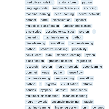
predictive-modeling
random-forest
python
language-model
sentiment-analysis
encoding
machine-learning
deep-learning
neural-network
dataset
caffe
classification
xgboost
multiclass-classification
unbalanced-classes
time-series
descriptive-statistics
python
r
clustering
machine-learning
python
deep-learning
tensorflow
machine-learning
python
predictive-modeling
probability
scikit-learn
svm
machine-learning
python
classification
gradient-descent
regression
research
python
neural-network
deep-learning
convnet
keras
python
tensorflow
machine-learning
deep-learning
tensorflow
python
r
bigdata
visualization
rstudio
pandas
pyspark
dataset
time-series
multilabel-classification
machine-learning
neural-network
ensemble-modeling
kaggle
machine-learning
linear-regression
cnn
convnet