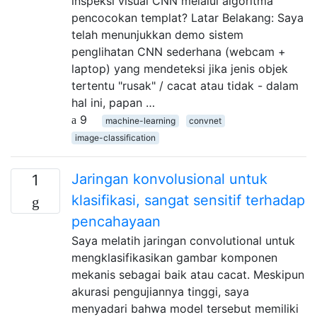
inspeksi visual CNN melalui algoritma
pencocokan templat? Latar Belakang: Saya
telah menunjukkan demo sistem
penglihatan CNN sederhana (webcam +
laptop) yang mendeteksi jika jenis objek
tertentu "rusak" / cacat atau tidak - dalam
hal ini, papan …
9
machine-learning
convnet
image-classification
Jaringan konvolusional untuk
1
klasifikasi, sangat sensitif terhadap
pencahayaan
Saya melatih jaringan convolutional untuk
mengklasifikasikan gambar komponen
mekanis sebagai baik atau cacat. Meskipun
akurasi pengujiannya tinggi, saya
menyadari bahwa model tersebut memiliki