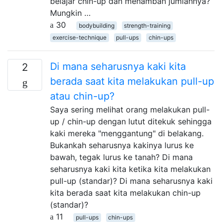
belajar chin-up dan menambah jumlahnya?
Mungkin …
30
bodybuilding
strength-training
exercise-technique
pull-ups
chin-ups
Di mana seharusnya kaki kita
2
berada saat kita melakukan pull-up
atau chin-up?
Saya sering melihat orang melakukan pull-
up / chin-up dengan lutut ditekuk sehingga
kaki mereka "menggantung" di belakang.
Bukankah seharusnya kakinya lurus ke
bawah, tegak lurus ke tanah? Di mana
seharusnya kaki kita ketika kita melakukan
pull-up (standar)? Di mana seharusnya kaki
kita berada saat kita melakukan chin-up
(standar)?
11
pull-ups
chin-ups