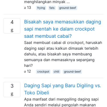
menghilangkan minyak …
13
frying
fats
ground-beef
Bisakah saya memasukkan daging
4
sapi mentah ke dalam crockpot
saat membuat cabai?
Saat membuat cabai di crockpot, haruskah
daging sapi atau kalkun dimasak terlebih
dahulu, atau bisakah saya membuang
semuanya dan memasaknya sepanjang
hari?
12
crockpot
chili
ground-beef
Daging Sapi yang Baru Digiling vs.
3
Toko Dibeli
Apa manfaat dari menggiling daging sapi
Anda sendiri melalui pengolah makanan