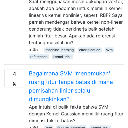
Saat menggunakan mesin dukungan vektor,
apakah ada pedoman untuk memilih kernel
linear vs kernel nonlinier, seperti RBF? Saya
pernah mendengar bahwa kernel non-linear
cenderung tidak berkinerja baik setelah
jumlah fitur besar. Apakah ada referensi
tentang masalah ini?
45
machine-learning
classification
svm
references
kernel-trick
Bagaimana SVM 'menemukan'
4
ruang fitur tanpa batas di mana
pemisahan linier selalu
dimungkinkan?
Apa intuisi di balik fakta bahwa SVM
dengan Kernel Gaussian memiliki ruang fitur
dimensi tak terbatas?
36
svm
feature-selection
kernel-trick