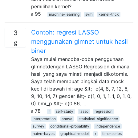
pemilihan kernel?
95
machine-learning
svm
kernel-trick
Contoh: regresi LASSO
3
menggunakan glmnet untuk hasil
biner
Saya mulai mencoba-coba penggunaan
glmnetdengan LASSO Regression di mana
hasil yang saya minati menjadi dikotomis.
Saya telah membuat bingkai data mock
kecil di bawah ini: age &lt;- c(4, 8, 7, 12, 6,
9, 10, 14, 7) gender &lt;- c(1, 0, 1, 1, 1, 0, 1, 0,
0) bmi_p &lt;- c(0.86, …
78
r
self-study
lasso
regression
interpretation
anova
statistical-significance
survey
conditional-probability
independence
naive-bayes
graphical-model
r
time-series