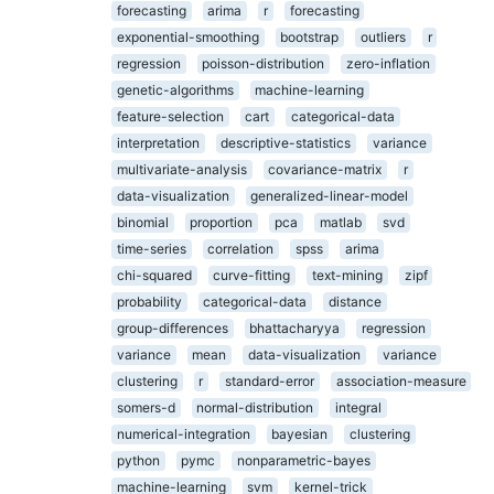
forecasting
arima
r
forecasting
exponential-smoothing
bootstrap
outliers
r
regression
poisson-distribution
zero-inflation
genetic-algorithms
machine-learning
feature-selection
cart
categorical-data
interpretation
descriptive-statistics
variance
multivariate-analysis
covariance-matrix
r
data-visualization
generalized-linear-model
binomial
proportion
pca
matlab
svd
time-series
correlation
spss
arima
chi-squared
curve-fitting
text-mining
zipf
probability
categorical-data
distance
group-differences
bhattacharyya
regression
variance
mean
data-visualization
variance
clustering
r
standard-error
association-measure
somers-d
normal-distribution
integral
numerical-integration
bayesian
clustering
python
pymc
nonparametric-bayes
machine-learning
svm
kernel-trick