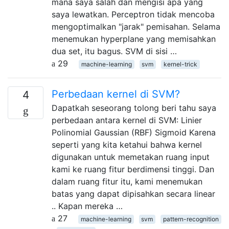
mana saya salah dan mengisi apa yang
saya lewatkan. Perceptron tidak mencoba
mengoptimalkan "jarak" pemisahan. Selama
menemukan hyperplane yang memisahkan
dua set, itu bagus. SVM di sisi …
29
machine-learning
svm
kernel-trick
Perbedaan kernel di SVM?
4
Dapatkah seseorang tolong beri tahu saya
perbedaan antara kernel di SVM: Linier
Polinomial Gaussian (RBF) Sigmoid Karena
seperti yang kita ketahui bahwa kernel
digunakan untuk memetakan ruang input
kami ke ruang fitur berdimensi tinggi. Dan
dalam ruang fitur itu, kami menemukan
batas yang dapat dipisahkan secara linear
.. Kapan mereka …
27
machine-learning
svm
pattern-recognition