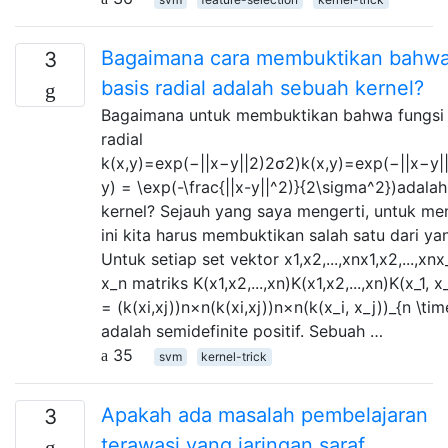
Bagaimana cara membuktikan bahwa
3
basis radial adalah sebuah kernel?
Bagaimana untuk membuktikan bahwa fungsi
radial
k(x,y)=exp(−||x−y||2)2σ2)k(x,y)=exp⁡(−||x−y|
y) = \exp(-\frac{||x-y||^2)}{2\sigma^2})adala
kernel? Sejauh yang saya mengerti, untuk m
ini kita harus membuktikan salah satu dari yan
Untuk setiap set vektor x1,x2,...,xnx1,x2,...,xnx_1
x_n matriks K(x1,x2,...,xn)K(x1,x2,...,xn)K(x_1, x_
= (k(xi,xj))n×n(k(xi,xj))n×n(k(x_i, x_j))_{n \tim
adalah semidefinite positif. Sebuah …
35
svm
kernel-trick
Apakah ada masalah pembelajaran
3
terawasi yang jaringan saraf