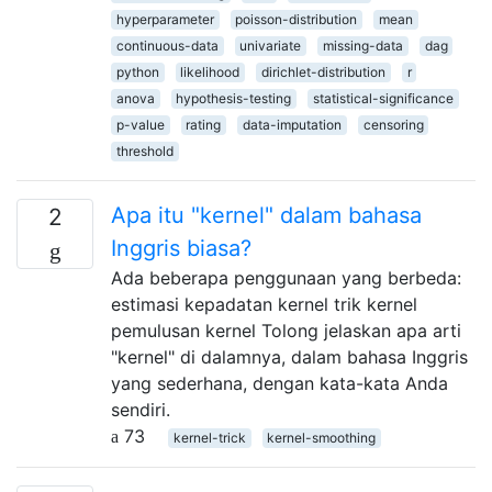
hyperparameter
poisson-distribution
mean
continuous-data
univariate
missing-data
dag
python
likelihood
dirichlet-distribution
r
anova
hypothesis-testing
statistical-significance
p-value
rating
data-imputation
censoring
threshold
Apa itu "kernel" dalam bahasa
2
Inggris biasa?
Ada beberapa penggunaan yang berbeda:
estimasi kepadatan kernel trik kernel
pemulusan kernel Tolong jelaskan apa arti
"kernel" di dalamnya, dalam bahasa Inggris
yang sederhana, dengan kata-kata Anda
sendiri.
73
kernel-trick
kernel-smoothing