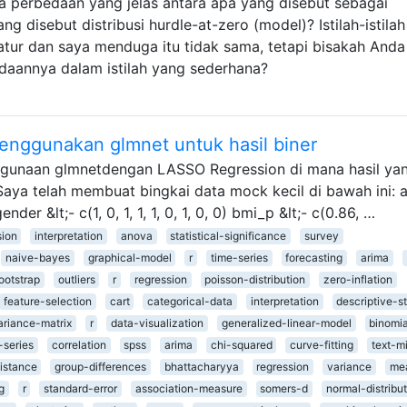
 perbedaan yang jelas antara apa yang disebut sebagai
ng disebut distribusi hurdle-at-zero (model)? Istilah-istilah
atur dan saya menduga itu tidak sama, tetapi bisakah Anda
daannya dalam istilah yang sederhana?
enggunakan glmnet untuk hasil biner
gunaan glmnetdengan LASSO Regression di mana hasil ya
Saya telah membuat bingkai data mock kecil di bawah ini: 
 gender &lt;- c(1, 0, 1, 1, 1, 0, 1, 0, 0) bmi_p &lt;- c(0.86, …
sion
interpretation
anova
statistical-significance
survey
naive-bayes
graphical-model
r
time-series
forecasting
arima
ootstrap
outliers
r
regression
poisson-distribution
zero-inflation
feature-selection
cart
categorical-data
interpretation
descriptive-st
ariance-matrix
r
data-visualization
generalized-linear-model
binomia
-series
correlation
spss
arima
chi-squared
curve-fitting
text-m
istance
group-differences
bhattacharyya
regression
variance
me
g
r
standard-error
association-measure
somers-d
normal-distribu