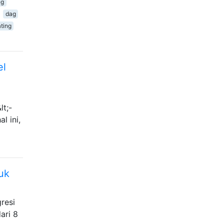
ng
dag
ating
el
lt;-
l ini,
uk
resi
ari 8