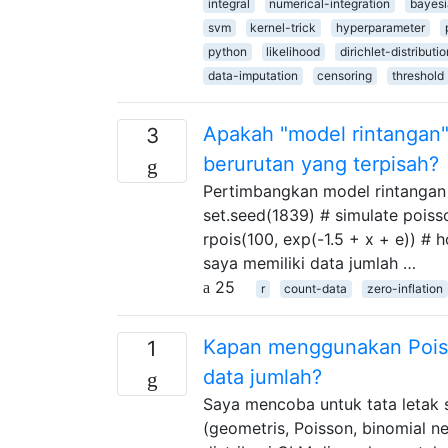
integral
numerical-integration
bayes
svm
kernel-trick
hyperparameter
python
likelihood
dirichlet-distributio
data-imputation
censoring
threshold
Apakah "model rintangan
3
berurutan yang terpisah?
Pertimbangkan model rintangan 
set.seed(1839) # simulate poisso
rpois(100, exp(-1.5 + x + e)) #
saya memiliki data jumlah …
25
r
count-data
zero-inflation
Kapan menggunakan Poisso
1
data jumlah?
Saya mencoba untuk tata letak s
(geometris, Poisson, binomial n