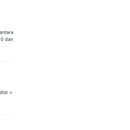
antara
a 0 dan
dist =