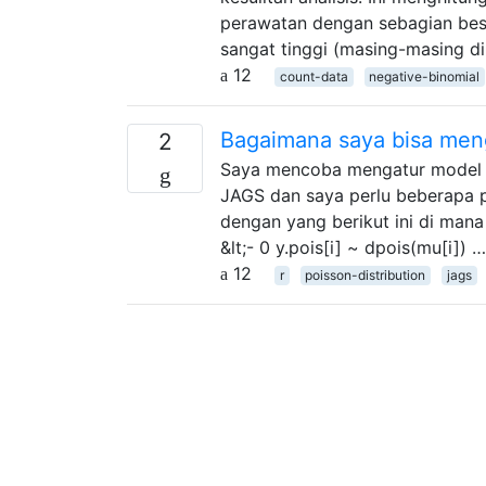
perawatan dengan sebagian besa
sangat tinggi (masing-masing di 
12
count-data
negative-binomial
Bagaimana saya bisa meng
2
Saya mencoba mengatur model p
JAGS dan saya perlu beberapa 
dengan yang berikut ini di mana y 
&lt;- 0 y.pois[i] ~ dpois(mu[i]) …
12
r
poisson-distribution
jags