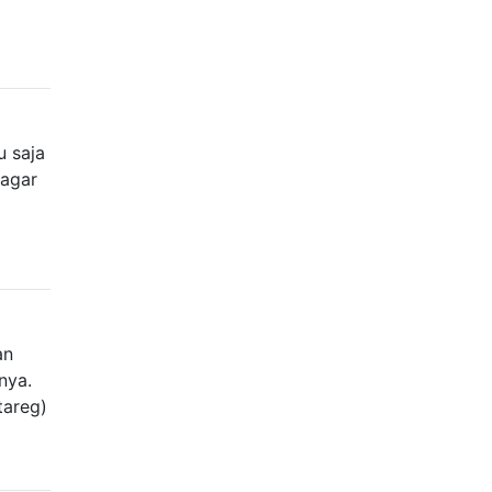
u saja
 agar
an
nya.
tareg)