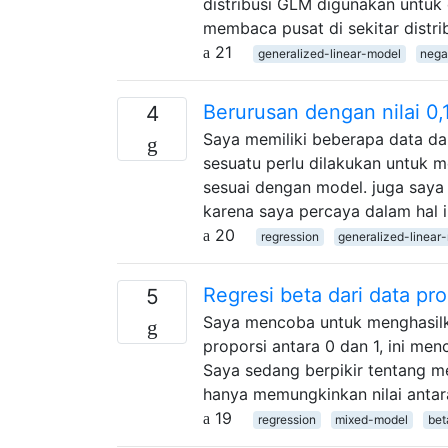
distribusi GLM digunakan untuk 
membaca pusat di sekitar distri
21
generalized-linear-model
nega
Berurusan dengan nilai 0,
4
Saya memiliki beberapa data dala
sesuatu perlu dilakukan untuk m
sesuai dengan model. juga saya 
karena saya percaya dalam hal i
20
regression
generalized-linear
Regresi beta dari data pr
5
Saya mencoba untuk menghasilk
proporsi antara 0 dan 1, ini men
Saya sedang berpikir tentang m
hanya memungkinkan nilai antar
19
regression
mixed-model
bet