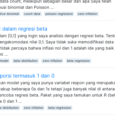
data count, meskipun sebagian besar dari apa Saya telah
busi binomial dan Poisson …
tive-binomial
count-data
poisson-regression
zero-inflation
1 dalam regresi beta
m [0,1] yang ingin saya analisis dengan regresi beta. Tent
engakomodasi nilai 0,1. Saya tidak suka memodifikasi data
tidak percaya bahwa inflasi nol dan 1 adalah ide yang baik
ni …
-model
beta-distribution
zero-inflation
beta-regression
oporsi termasuk 1 dan 0
an model yang saya punya variabel respon yang merupak
cakup beberapa 0s dan 1s tetapi juga banyak nilai di antara
encoba regresi beta. Paket yang saya temukan untuk R (be
a 0 dan 1 …
a-distribution
zero-inflation
beta-regression