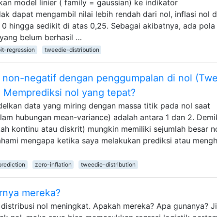
n model linier ( family = gaussian) ke indikator
 dapat mengambil nilai lebih rendah dari nol, inflasi nol 
ri 0 hingga sedikit di atas 0,25. Sebagai akibatnya, ada pol
 yang belum berhasil …
it-regression
tweedie-distribution
a non-negatif dengan penggumpalan di nol (Tw
.) Memprediksi nol yang tepat?
elkan data yang miring dengan massa titik pada nol saat
lam hubungan mean-variance) adalah antara 1 dan 2. Demi
h kontinu atau diskrit) mungkin memiliki sejumlah besar no
hami mengapa ketika saya melakukan prediksi atau mengh
prediction
zero-inflation
tweedie-distribution
arnya mereka?
distribusi nol meningkat. Apakah mereka? Apa gunanya? J