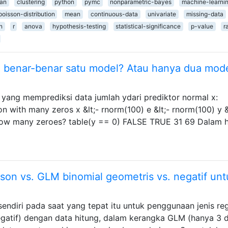
ian
clustering
python
pymc
nonparametric-bayes
machine-learni
poisson-distribution
mean
continuous-data
univariate
missing-data
n
r
anova
hypothesis-testing
statistical-significance
p-value
r
" benar-benar satu model? Atau hanya dua mod
yang memprediksi data jumlah ydari prediktor normal x:
n with many zeros x &lt;- rnorm(100) e &lt;- rnorm(100) y &
 how many zeroes? table(y == 0) FALSE TRUE 31 69 Dalam ha
n vs. GLM binomial geometris vs. negatif unt
endiri pada saat yang tepat itu untuk penggunaan jenis reg
egatif) dengan data hitung, dalam kerangka GLM (hanya 3 d