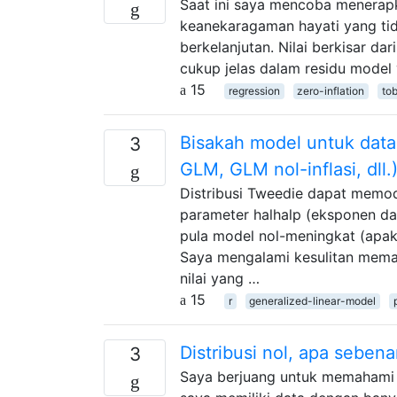
Saat ini saya mencoba menerapka
keanekaragaman hayati yang tidak
berkelanjutan. Nilai berkisar da
cukup jelas dalam residu model
15
regression
zero-inflation
tob
Bisakah model untuk dat
3
GLM, GLM nol-inflasi, dll
Distribusi Tweedie dapat memod
parameter halhalp (eksponen da
pula model nol-meningkat (apaka
Saya mengalami kesulitan mema
nilai yang …
15
r
generalized-linear-model
Distribusi nol, apa seben
3
Saya berjuang untuk memahami 