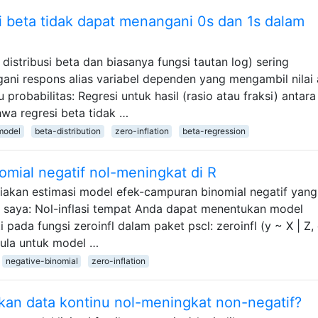
 beta tidak dapat menangani 0s dan 1s dalam
distribusi beta dan biasanya fungsi tautan log) sering
ni respons alias variabel dependen yang mengambil nilai 
au probabilitas: Regresi untuk hasil (rasio atau fraksi) antar
hwa regresi beta tidak …
model
beta-distribution
zero-inflation
beta-regression
mial negatif nol-meningkat di R
akan estimasi model efek-campuran binomial negatif yang
 saya: Nol-inflasi tempat Anda dapat menentukan model
ti pada fungsi zeroinfl dalam paket pscl: zeroinfl (y ~ X | Z, 
mula untuk model …
negative-binomial
zero-inflation
an data kontinu nol-meningkat non-negatif?