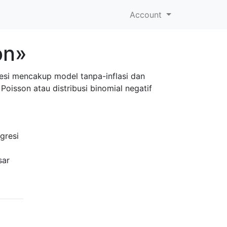
Account
on»
resi mencakup model tanpa-inflasi dan
oisson atau distribusi binomial negatif
gresi
sar