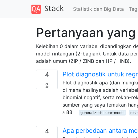
Statistik dan Big Data
Tag
Pertanyaan yang d
Kelebihan 0 dalam variabel dibandingkan de
model rintangan (2-bagian). Untuk data pen
adalah umum (ZIP / ZINB dan HP / HNB).
Plot diagnostik untuk regr
4
Plot diagnostik apa (dan mungki
di mana hasilnya adalah variabe
binomial negatif, serta rekan-r
sumber yang saya temukan hanya 
88
generalized-linear-model
resi
Apa perbedaan antara mod
4