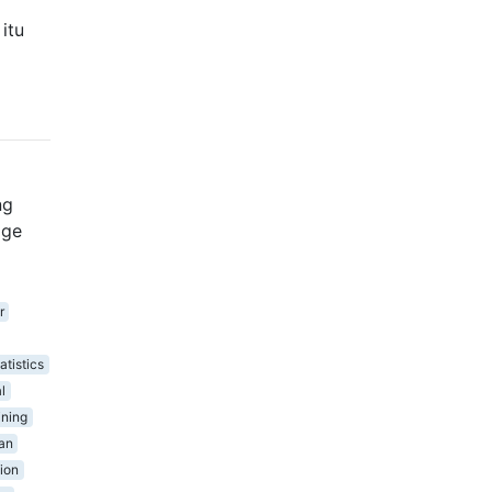
 itu
ng
age
r
atistics
l
ining
an
tion