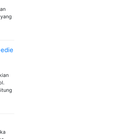
dan
a yang
eedie
kian
l.
itung
ika