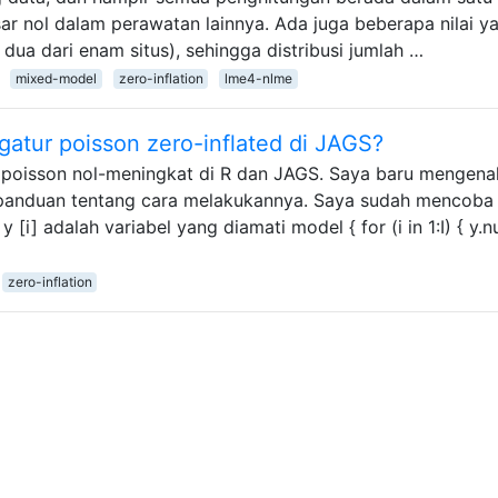
r nol dalam perawatan lainnya. Ada juga beberapa nilai y
dua dari enam situs), sehingga distribusi jumlah …
mixed-model
zero-inflation
lme4-nlme
atur poisson zero-inflated di JAGS?
oisson nol-meningkat di R dan JAGS. Saya baru mengena
panduan tentang cara melakukannya. Saya sudah mencoba
[i] adalah variabel yang diamati model { for (i in 1:I) { y.nu
zero-inflation