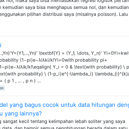
ak nol, maka saya bisa memasukkan regresi logistik perta
an kemudian saya bisa menghapus semua nol, dan kemudian
nggunakan pilihan distribusi saya (misalnya poisson). Lalu
i
Yn)′Y=(Y1,…,Yn)′ \textbf{Y} = (Y_1, \dots, Y_n)' Yi=0Yi=kwi
obability (1−pi)e−λiλki/k!Yi=0with probability pi+
−pi)e−λiλik/k!\eqalign{ Y_i = 0 & \text{with probability} \ p
ext{with probability} \ (1-p_i)e^{-\lambda_i} \lambda_{i}^{k}/
( p 1 , … , p n ) …
ion
el yang bagus cocok untuk data hitungan den
u yang lainnya?
g sangat kecil tentang kelimpahan lebah soliter yang saya
ung data, dan hampir semua penghitungan berada dalam satu