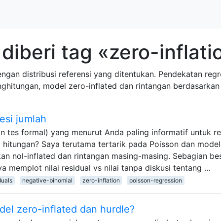
iberi tag «zero-inflati
ngan distribusi referensi yang ditentukan. Pendekatan reg
ghitungan, model zero-inflated dan rintangan berdasarkan P
esi jumlah
n tes formal) yang menurut Anda paling informatif untuk re
l hitungan? Saya terutama tertarik pada Poisson dan model
ekan nol-inflated dan rintangan masing-masing. Sebagian be
memplot nilai residual vs nilai tanpa diskusi tentang …
duals
negative-binomial
zero-inflation
poisson-regression
el zero-inflated dan hurdle?