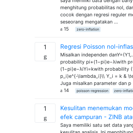
saya memiliki data dengan bany
menghitung probabilitas nol, d
cocok dengan regresi reguler me
seseorang mengatakan …
15
zero-inflation
Regresi Poisson nol-inflas
1
Misalkan independen danY=(Y1,…,
probability pi+(1−pi)e−λiwith pr
(1−pi)e−λiYi=kwith probability (1
p_i)e^{-\lambda_i}\\ Y_i = k & \t
Juga misalkan parameter dan p = 
14
poisson-regression
zero-inflat
Kesulitan menemukan mod
1
efek campuran - ZINB ata
Saya memiliki satu set data yan
kesulitan analisis. Ini menghit