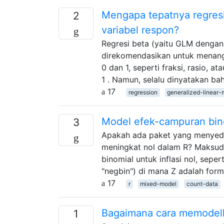
Mengapa tepatnya regresi
2
variabel respon?
Regresi beta (yaitu GLM dengan 
direkomendasikan untuk menanga
0 dan 1, seperti fraksi, rasio, at
1 . Namun, selalu dinyatakan ba
17
regression
generalized-linear-
Model efek-campuran bino
3
Apakah ada paket yang menyedi
meningkat nol dalam R? Maksud
binomial untuk inflasi nol, seper
"negbin") di mana Z adalah for
17
r
mixed-model
count-data
Bagaimana cara memodelk
1