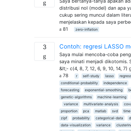
Saya bertanya-tanya apakah ada
distribusi nol (model) dan apa ya
cukup sering muncul dalam liter
menjelaskan kepada saya perbe
81
zero-inflation
Contoh: regresi LASSO m
3
Saya mulai mencoba-coba peng
saya minati menjadi dikotomis. 
&lt;- c(4, 8, 7, 12, 6, 9, 10, 14, 7)
78
r
self-study
lasso
regres
conditional-probability
independence
forecasting
exponential-smoothing
b
genetic-algorithms
machine-learning
variance
multivariate-analysis
cov
proportion
pca
matlab
svd
time
zipf
probability
categorical-data
d
data-visualization
variance
clusterin