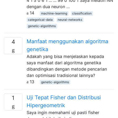
4 1 5 0 6 1 ... ... 99 0 100 1 Saya melatih NN
dengan dua neuron …
14
machine-learning
classification
categorical-data
neural-networks
genetic-algorithms
Manfaat menggunakan algoritma
4
genetika
Adakah yang bisa menjelaskan kepada
saya manfaat dari algoritma genetika
dibandingkan dengan metode pencarian
dan optimisasi tradisional lainnya?
13
genetic-algorithms
Uji Tepat Fisher dan Distribusi
1
Hipergeometrik
Saya ingin memahami uji pasti fisher