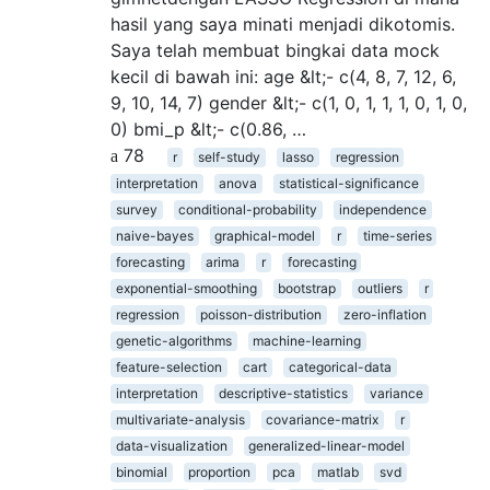
hasil yang saya minati menjadi dikotomis.
Saya telah membuat bingkai data mock
kecil di bawah ini: age &lt;- c(4, 8, 7, 12, 6,
9, 10, 14, 7) gender &lt;- c(1, 0, 1, 1, 1, 0, 1, 0,
0) bmi_p &lt;- c(0.86, …
78
r
self-study
lasso
regression
interpretation
anova
statistical-significance
survey
conditional-probability
independence
naive-bayes
graphical-model
r
time-series
forecasting
arima
r
forecasting
exponential-smoothing
bootstrap
outliers
r
regression
poisson-distribution
zero-inflation
genetic-algorithms
machine-learning
feature-selection
cart
categorical-data
interpretation
descriptive-statistics
variance
multivariate-analysis
covariance-matrix
r
data-visualization
generalized-linear-model
binomial
proportion
pca
matlab
svd