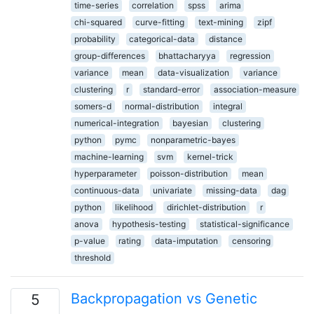
time-series
correlation
spss
arima
chi-squared
curve-fitting
text-mining
zipf
probability
categorical-data
distance
group-differences
bhattacharyya
regression
variance
mean
data-visualization
variance
clustering
r
standard-error
association-measure
somers-d
normal-distribution
integral
numerical-integration
bayesian
clustering
python
pymc
nonparametric-bayes
machine-learning
svm
kernel-trick
hyperparameter
poisson-distribution
mean
continuous-data
univariate
missing-data
dag
python
likelihood
dirichlet-distribution
r
anova
hypothesis-testing
statistical-significance
p-value
rating
data-imputation
censoring
threshold
Backpropagation vs Genetic
5