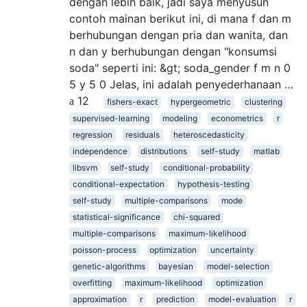
dengan lebih baik, jadi saya menyusun
contoh mainan berikut ini, di mana f dan m
berhubungan dengan pria dan wanita, dan
n dan y berhubungan dengan "konsumsi
soda" seperti ini: &gt; soda_gender f m n 0
5 y 5 0 Jelas, ini adalah penyederhanaan …
12
fishers-exact
hypergeometric
clustering
supervised-learning
modeling
econometrics
r
regression
residuals
heteroscedasticity
independence
distributions
self-study
matlab
libsvm
self-study
conditional-probability
conditional-expectation
hypothesis-testing
self-study
multiple-comparisons
mode
statistical-significance
chi-squared
multiple-comparisons
maximum-likelihood
poisson-process
optimization
uncertainty
genetic-algorithms
bayesian
model-selection
overfitting
maximum-likelihood
optimization
approximation
r
prediction
model-evaluation
r