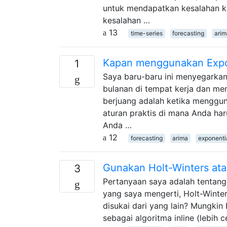
untuk mendapatkan kesalahan ke
kesalahan …
13
time-series
forecasting
arim
Kapan menggunakan Expo
1
Saya baru-baru ini menyegarka
bulanan di tempat kerja dan m
berjuang adalah ketika menggu
aturan praktis di mana Anda ha
Anda …
12
forecasting
arima
exponenti
Gunakan Holt-Winters at
3
Pertanyaan saya adalah tentang
yang saya mengerti, Holt-Winter
disukai dari yang lain? Mungkin
sebagai algoritma inline (lebih