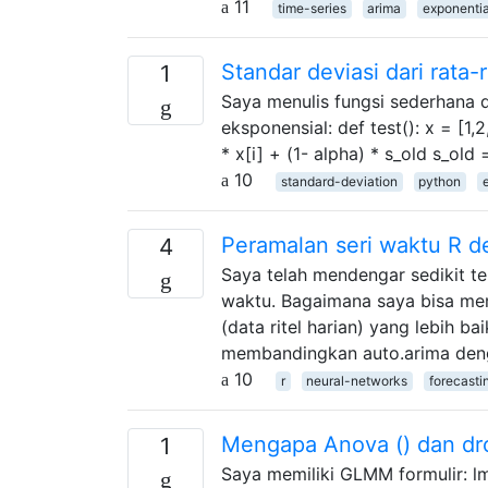
11
time-series
arima
exponenti
Standar deviasi dari rata
1
Saya menulis fungsi sederhana 
eksponensial: def test(): x = [1,2
* x[i] + (1- alpha) * s_old s_o
10
standard-deviation
python
Peramalan seri waktu R de
4
Saya telah mendengar sedikit t
waktu. Bagaimana saya bisa me
(data ritel harian) yang lebih ba
membandingkan auto.arima denga
10
r
neural-networks
forecasti
Mengapa Anova () dan dr
1
Saya memiliki GLMM formulir: lm