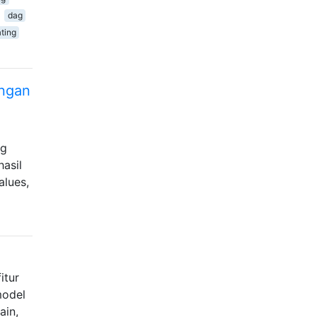
dag
ating
engan
ng
hasil
alues,
itur
model
ain,