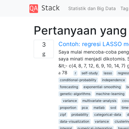
Statistik dan Big Data
Tag
Pertanyaan yang 
Contoh: regresi LASSO m
3
Saya mulai mencoba-coba peng
saya minati menjadi dikotomis. 
&lt;- c(4, 8, 7, 12, 6, 9, 10, 14, 7)
78
r
self-study
lasso
regres
conditional-probability
independence
forecasting
exponential-smoothing
b
genetic-algorithms
machine-learning
variance
multivariate-analysis
cov
proportion
pca
matlab
svd
time
zipf
probability
categorical-data
d
data-visualization
variance
clusterin
integral
numerical-integration
bayes