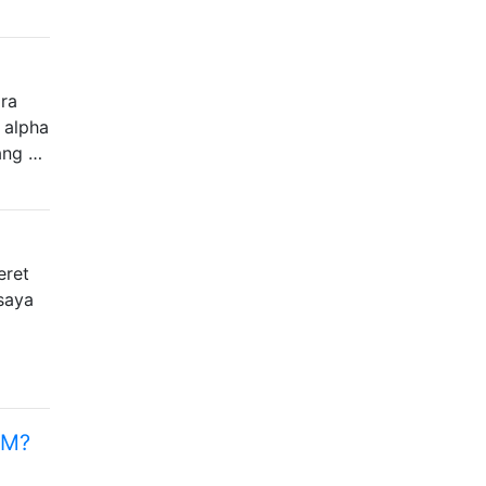
ra
= alpha
yang …
eret
saya
MM?