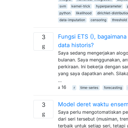
svm
kernel-trick
hyperparameter
python
likelihood
dirichlet-distributio
data-imputation
censoring
threshold
Fungsi ETS (), bagaimana
3
data historis?
Saya sedang mengerjakan alogo
bulanan. Saya menggunakan, anta
perkiraan. Ini bekerja dengan sa
yang saya dapatkan aneh. Silakan
…
16
r
time-series
forecasting
Model deret waktu ensem
3
Saya perlu mengotomatiskan pera
dari seri tersebut (musiman, tr
terbaik untuk setiap seri, tetap