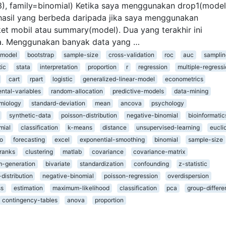
r3), family=binomial) Ketika saya menggunakan drop1(model
hasil yang berbeda daripada jika saya menggunakan
ket mobil atau summary(model). Dua yang terakhir ini
. Menggunakan banyak data yang …
-model
bootstrap
sample-size
cross-validation
roc
auc
samplin
tic
stata
interpretation
proportion
r
regression
multiple-regress
cart
rpart
logistic
generalized-linear-model
econometrics
ental-variables
random-allocation
predictive-models
data-mining
miology
standard-deviation
mean
ancova
psychology
synthetic-data
poisson-distribution
negative-binomial
bioinformatic
mial
classification
k-means
distance
unsupervised-learning
eucli
o
forecasting
excel
exponential-smoothing
binomial
sample-size
ranks
clustering
matlab
covariance
covariance-matrix
m-generation
bivariate
standardization
confounding
z-statistic
distribution
negative-binomial
poisson-regression
overdispersion
ss
estimation
maximum-likelihood
classification
pca
group-differ
contingency-tables
anova
proportion