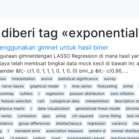
diberi tag «exponentia
enggunakan glmnet untuk hasil biner
gunaan glmnetdengan LASSO Regression di mana hasil ya
Saya telah membuat bingkai data mock kecil di bawah ini: 
 gender &lt;- c(1, 0, 1, 1, 1, 0, 1, 0, 0) bmi_p &lt;- c(0.86, …
sion
interpretation
anova
statistical-significance
survey
naive-bayes
graphical-model
r
time-series
forecasting
arima
ootstrap
outliers
r
regression
poisson-distribution
zero-inflation
feature-selection
cart
categorical-data
interpretation
descriptive-st
ariance-matrix
r
data-visualization
generalized-linear-model
binomia
-series
correlation
spss
arima
chi-squared
curve-fitting
text-m
istance
group-differences
bhattacharyya
regression
variance
me
g
r
standard-error
association-measure
somers-d
normal-distribu
ian
clustering
python
pymc
nonparametric-bayes
machine-learni