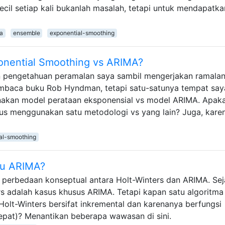
cil setiap kali bukanlah masalah, tetapi untuk mendapatka
a
ensemble
exponential-smoothing
nential Smoothing vs ARIMA?
n pengetahuan peramalan saya sambil mengerjakan ramala
embaca buku Rob Hyndman, tetapi satu-satunya tempat say
nakan model perataan eksponensial vs model ARIMA. Apak
rus menggunakan satu metodologi vs yang lain? Juga, kare
al-smoothing
au ARIMA?
 perbedaan konseptual antara Holt-Winters dan ARIMA. Se
s adalah kasus khusus ARIMA. Tetapi kapan satu algoritma 
 Holt-Winters bersifat inkremental dan karenanya berfungsi
 cepat)? Menantikan beberapa wawasan di sini.