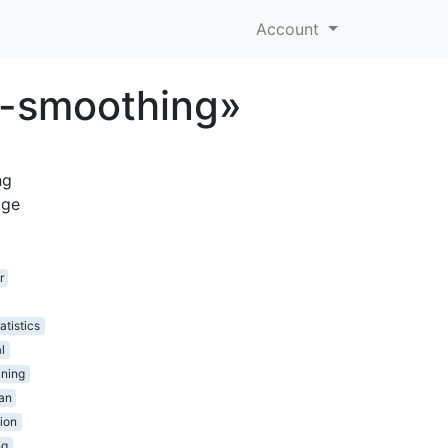
Account
l-smoothing»
ng
age
r
atistics
l
ining
an
tion
ng