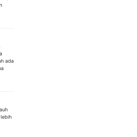
n
n
a
ah ada
na
jauh
lebih