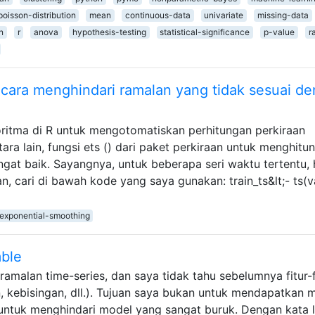
poisson-distribution
mean
continuous-data
univariate
missing-data
n
r
anova
hypothesis-testing
statistical-significance
p-value
r
 cara menghindari ramalan yang tidak sesuai d
ritma di R untuk mengotomatiskan perhitungan perkiraan
ra lain, fungsi ets () dari paket perkiraan untuk menghitu
ngat baik. Sayangnya, untuk beberapa seri waktu tertentu, 
, cari di bawah kode yang saya gunakan: train_ts&lt;- ts(v
exponential-smoothing
ble
malan time-series, dan saya tidak tahu sebelumnya fitur-f
en, kebisingan, dll.). Tujuan saya bukan untuk mendapatkan 
i untuk menghindari model yang sangat buruk. Dengan kata l