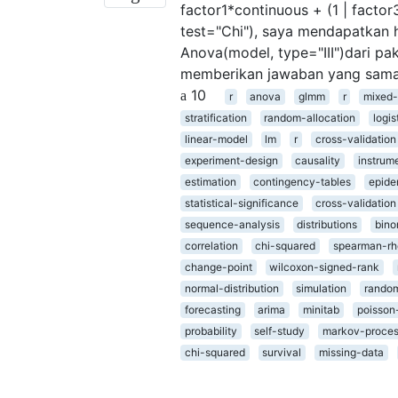
factor1*continuous + (1 | facto
test="Chi"), saya mendapatkan 
Anova(model, type="III")dari pa
memberikan jawaban yang sama
10
r
anova
glmm
r
mixed
stratification
random-allocation
logis
linear-model
lm
r
cross-validation
experiment-design
causality
instrum
estimation
contingency-tables
epide
statistical-significance
cross-validation
sequence-analysis
distributions
bino
correlation
chi-squared
spearman-rh
change-point
wilcoxon-signed-rank
normal-distribution
simulation
rando
forecasting
arima
minitab
poisson-
probability
self-study
markov-proce
chi-squared
survival
missing-data