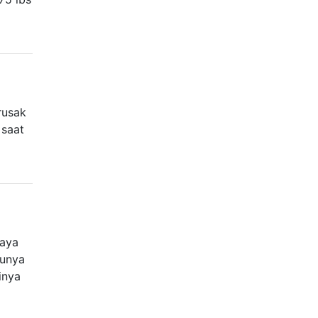
rusak
 saat
saya
tunya
inya