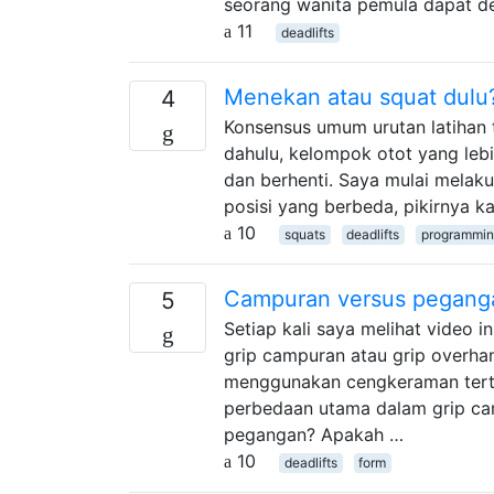
seorang wanita pemula dapat de
11
deadlifts
Menekan atau squat dulu
4
Konsensus umum urutan latihan 
dahulu, kelompok otot yang lebi
dan berhenti. Saya mulai melaku
posisi yang berbeda, pikirnya 
10
squats
deadlifts
programmi
Campuran versus pegangan
5
Setiap kali saya melihat video 
grip campuran atau grip over
menggunakan cengkeraman terte
perbedaan utama dalam grip cam
pegangan? Apakah …
10
deadlifts
form