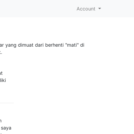
Account
r yang dimuat dari berhenti "mati" di
.
at
iki
n
 saya