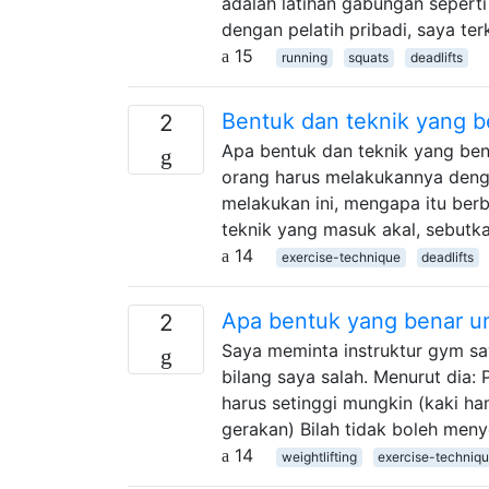
adalah latihan gabungan seperti
dengan pelatih pribadi, saya te
15
running
squats
deadlifts
Bentuk dan teknik yang be
2
Apa bentuk dan teknik yang bena
orang harus melakukannya denga
melakukan ini, mengapa itu ber
teknik yang masuk akal, sebutk
14
exercise-technique
deadlifts
Apa bentuk yang benar un
2
Saya meminta instruktur gym sa
bilang saya salah. Menurut dia: 
harus setinggi mungkin (kaki hamp
gerakan) Bilah tidak boleh men
14
weightlifting
exercise-techniq