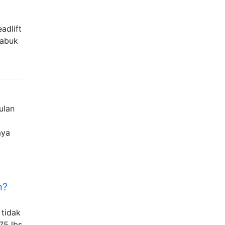
adlift
sabuk
ulan
aya
h?
 tidak
75 lbs