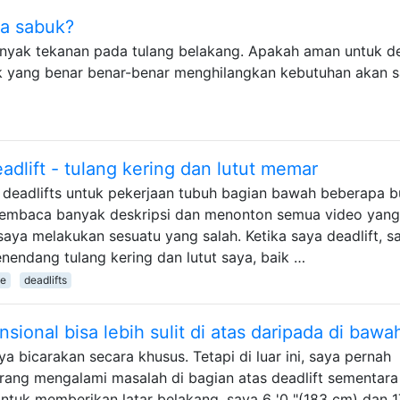
pa sabuk?
nyak tekanan pada tulang belakang. Apakah aman untuk de
k yang benar benar-benar menghilangkan kebutuhan akan 
dlift - tulang kering dan lutut memar
deadlifts untuk pekerjaan tubuh bagian bawah beberapa b
 membaca banyak deskripsi dan menonton semua video yang
saya melakukan sesuatu yang salah. Ketika saya deadlift, s
ndang tulang kering dan lutut saya, baik …
ue
deadlifts
sional bisa lebih sulit di atas daripada di bawa
a bicarakan secara khusus. Tetapi di luar ini, saya pernah
ang mengalami masalah di bagian atas deadlift sementara
ntuk memberikan latar belakang, saya 6 '0 "(183 cm) dan 1