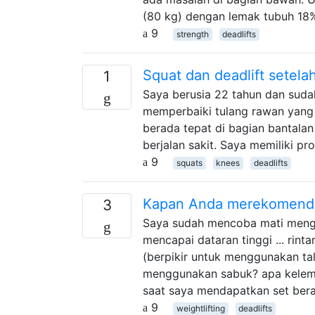
(80 kg) dengan lemak tubuh 18
9
strength
deadlifts
Squat dan deadlift setelah
1
Saya berusia 22 tahun dan sudah
memperbaiki tulang rawan yang r
berada tepat di bagian bantalan
berjalan sakit. Saya memiliki p
9
squats
knees
deadlifts
Kapan Anda merekomenda
3
Saya sudah mencoba mati mengan
mencapai dataran tinggi ... ri
(berpikir untuk menggunakan t
menggunakan sabuk? apa kelem
saat saya mendapatkan set bera
9
weightlifting
deadlifts