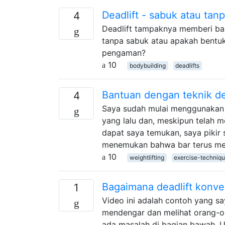
Deadlift - sabuk atau tan
4
Deadlift tampaknya memberi ba
tanpa sabuk atau apakah bentu
pengaman?
10
bodybuilding
deadlifts
Bantuan dengan teknik dea
4
Saya sudah mulai menggunakan 
yang lalu dan, meskipun telah
dapat saya temukan, saya pikir 
menemukan bahwa bar terus mene
10
weightlifting
exercise-techniq
Bagaimana deadlift konven
1
Video ini adalah contoh yang say
mendengar dan melihat orang-or
ada masalah di bagian bawah. U