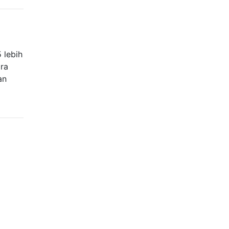
 lebih
ara
an