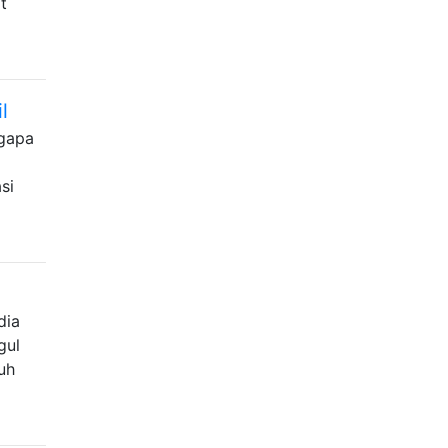
t
l
ngapa
si
dia
gul
ruh