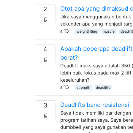
Otot apa yang dimaksud d
2
Jika saya menggunakan bentuk y
sekunder apa yang menjadi targ
13
weightlifting
muscle
deadlif
Apakah beberapa deadlift 
4
berat?
Deadlift maks saya adalah 350 (
lebih baik fokus pada max 2 lif
keseluruhan?
13
strength
deadlifts
Deadlifts band resistensi
3
Saya tidak memiliki bar dengan
program latihan saya. Saya bere
dumbbell yang saya gunakan te