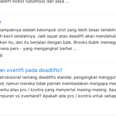
adlift bobot tubuhnya) dan saya …
?
tampaknya adalah kelompok otot yang lebih besar terlebih
h kecil setelahnya. Jadi squat atau deadlift akan mendahulu
kan itu, dan itu berjalan dengan baik. Brooks Kubik meme
karena pers - yang mengangkat barbel …
ng
 overlift pada deadlifts?
instruksional tentang deadlifts standar, pengangkat menggu
hand; namun mereka tidak pernah membedakan mengapa me
ntu atau pro / kontra yang menyertai masing-masing. Ap
puran vs overhand? Apakah ada pro / kontra untuk setia