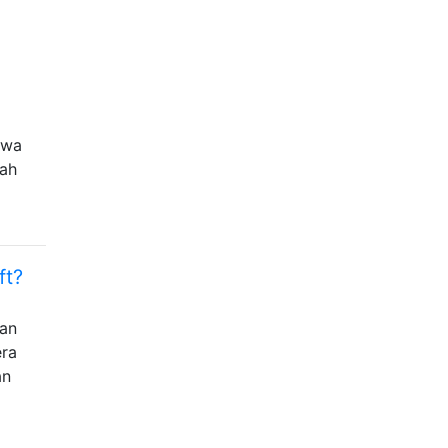
awa
dah
ft?
gan
era
an