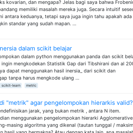
riks kovarian, dan mengapa? Jelas bagi saya bahwa Frobeni
pandang memiliki masalah mereka juga. Secara intuitif ses
antara keduanya, tetapi saya juga ingin tahu apakah ada
ngkin standar yang sudah mapan. …
rsia dalam scikit belajar
ompokan dalam python menggunakan panda dan scikit bela
 ingin mengkodekan Statistik Gap dari Tibshirani dan al 20
ya dapat menggunakan hasil inersia_ dari scikit dan
 gap tanpa harus mengkode ulang …
scikit-learn
metric
i "metrik" agar pengelompokan hierarkis valid?
definisikan jarak, yang bukan metrik , antara N item.
udian menggunakan pengelompokan hierarki Agglomerative 
g-masing algoritma yang dikenal (tautan tunggal / maksi
an hasil yang bermakna? Atau dengan kata lain, apa masala