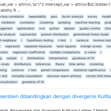
ual_var = attr(vc,'sc')^2 intercept_var = attr(vc$id,'stddev')
ability R …
aclass-correlation
repeatability
spss
factor-analysis
survey
model
mediation
correlation
clustering
sampling
machine-learning
prob
nagement
optimization
svm
python
dataset
quality-control
che
or-analysis
exponential
poisson-distribution
generalized-linear-model
t-neighbour
r
hypothesis-testing
t-test
r
variance
levenes-test
k
regression
repeated-measures
least-squares
change-scores
va
ession
regression-coefficients
multiple-comparisons
p-value
r
ng
sample
r
distributions
interpretation
goodness-of-fit
f-study
distributions
references
theory
time-series
clustering
sting
variance
t-test
paired-comparisons
statistical-significance
t-test
normality-assumption
wilcoxon-mann-whitney
central-limit-the
visualization
goodness-of-fit
serstein dibandingkan dengan divergensi Kullb
trik Wasserstein dan divergensi Kullback-Leibler ? Metrik