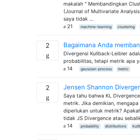
makalah " Membandingkan Cluste
(Journal of Multivariate Analysi
saya tidak …
21
machine-learning
clustering
Bagaimana Anda memband
2
Divergensi Kullback-Leibler ad
probabilitas, tetapi metrik a
14
gaussian-process
metric
Jensen Shannon Divergenc
2
Saya tahu bahwa KL Divergence 
metrik. Jika demikian, mengapa
diperlukan untuk metrik? Apaka
tidak JS Divergence atau sebali
14
probability
distributions
kull