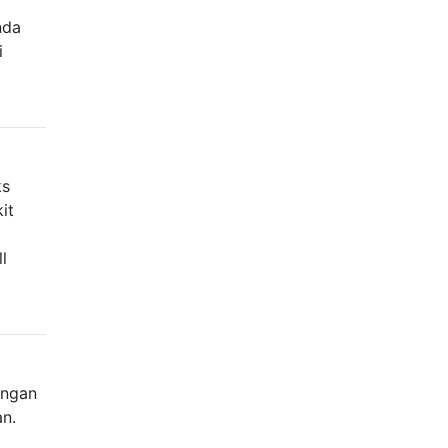
nda
i
ks
it
l
angan
an.