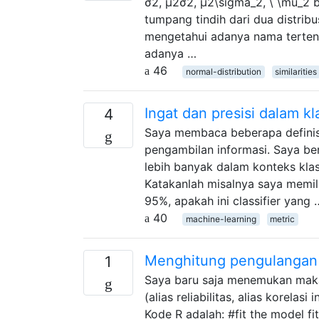
σ2, μ2σ2, μ2\sigma_2, \ \mu_2 
tumpang tindih dari dua distrib
mengetahui adanya nama terten
adanya …
46
normal-distribution
similarities
Ingat dan presisi dalam kla
4
Saya membaca beberapa definisi
pengambilan informasi. Saya be
lebih banyak dalam konteks kl
Katakanlah misalnya saya memili
95%, apakah ini classifier yang 
40
machine-learning
metric
Menghitung pengulangan 
1
Saya baru saja menemukan maka
(alias reliabilitas, alias korela
Kode R adalah: #fit the model fi