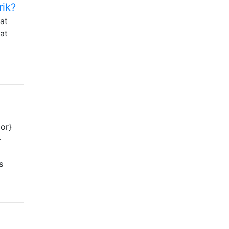
rik?
at
at
or}
−
s