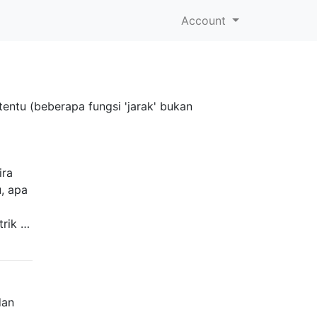
Account
entu (beberapa fungsi 'jarak' bukan
ira
, apa
trik …
dan