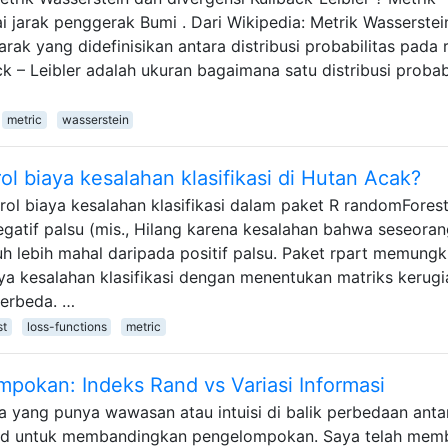
i jarak penggerak Bumi . Dari Wikipedia: Metrik Wasserstei
jarak yang didefinisikan antara distribusi probabilitas pada
k – Leibler adalah ukuran bagaimana satu distribusi probabi
metric
wasserstein
 biaya kesalahan klasifikasi di Hutan Acak?
l biaya kesalahan klasifikasi dalam paket R randomForest
egatif palsu (mis., Hilang karena kesalahan bahwa seseora
h lebih mahal daripada positif palsu. Paket rpart memungk
a kesalahan klasifikasi dengan menentukan matriks kerugi
berbeda. …
st
loss-functions
metric
okan: Indeks Rand vs Variasi Informasi
 yang punya wawasan atau intuisi di balik perbedaan anta
Rand untuk membandingkan pengelompokan. Saya telah mem