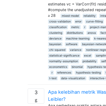
estimates vc = VarCorr(fit) resid
#compute the unadjusted repeat
28
mixed-model
reliability
intr
cross-validation
error
curve-fitting
classification
metric
r
project-ma
clustering
distributions
anova
fact
deviance
machine-learning
k-neares
bayesian
software
bayesian-networ
chi-squared
variance
nonlinear-regr
statistical-significance
excel
sampli
normality-assumption
probability
sel
econometrics
binomial
hypothesis-te
r
references
hypothesis-testing
t-test
data-visualization
interactive-
Apa kelebihan metrik Was
3
Leibler?
Apa perbedaan praktis antara me