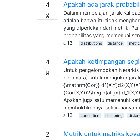
Apakah ada jarak probabi
4
Dalam mempelajari jarak Kullbac
adalah bahwa itu tidak menghorm
yang diperlukan dari metrik. P
probabilitas yang memenuhi sem
13
distributions
distance
metric
Apakah ketimpangan segiti
4
Untuk pengelompokan hierarkis s
berbicara) untuk mengukur jara
{\mathrm{Cor}} d1(X,Y)d2(X,Y)=
(Cor(X,Y))2\begin{align} d_1(X,Y)
Apakah juga satu memenuhi keti
membuktikannya selain hanya m
13
correlation
clustering
distan
Metrik untuk matriks kov
2