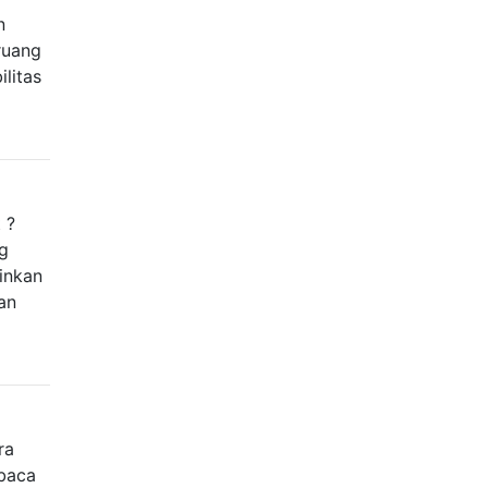
n
 ruang
litas
 ?
ng
inkan
an
ra
baca