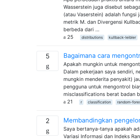
Wasserstein juga disebut sebaga
(atau Vaserstein) adalah fungsi 
metrik M. dan Divergensi Kullbac
berbeda dari …
25
distributions
kullback-leibler
Bagaimana cara mengontrol
5
Apakah mungkin untuk mengontro
Dalam pekerjaan saya sendiri, n
mungkin menderita penyakit) jau
pengguna untuk mengontrol biay
misclassifications berat badan 
21
r
classification
random-fore
Membandingkan pengelomp
2
Saya bertanya-tanya apakah ada
Variasi Informasi dan Indeks 