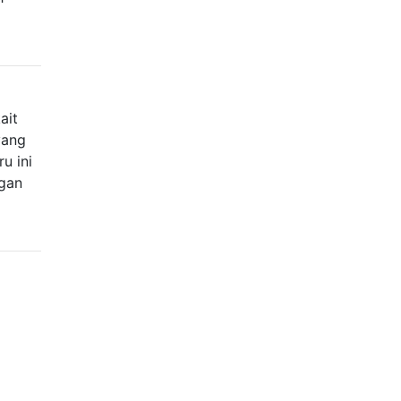
ait
yang
u ini
gan