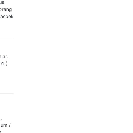
us
eorang
 aspek
jar.
01 (
.
mum /
h