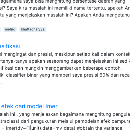
bagaimana saya bisa menghitung persentase daerah yang
usi? Saya kira masalah ini memiliki nama tertentu, apakah A
tu yang menjelaskan masalah ini? Apakah Anda mengetahu
metric
bhattacharyya
sifikasi
 mengingat dan presisi, meskipun setiap kali dalam konte
rtanya-tanya apakah seseorang dapat menjelaskan ini sedik
asifikasi dan mungkin menggambarkan beberapa contoh.
ki classifier biner yang memberi saya presisi 60% dan recal
…
efek dari model lmer
lah ini , yang menjelaskan bagaimana menghitung pengul
si intraclass) dari pengukuran melalui pemodelan efek campur
t = lmer(dv~(1|unit),data=my_data) #obtain the variance