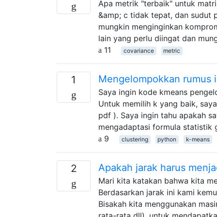
Apa metrik "terbaik" untuk mat
&amp; c tidak tepat, dan sudut 
mungkin menginginkan kompromi 
lain yang perlu diingat dan mu
11
covariance
metric
Mengelompokkan rumus ine
1
Saya ingin kode kmeans pengel
Untuk memilih k yang baik, saya
pdf ). Saya ingin tahu apakah sa
mengadaptasi formula statistik
9
clustering
python
k-means
Apakah jarak harus menjad
2
Mari kita katakan bahwa kita men
Berdasarkan jarak ini kami kem
Bisakah kita menggunakan masin
rata-rata dll), untuk mendapatk