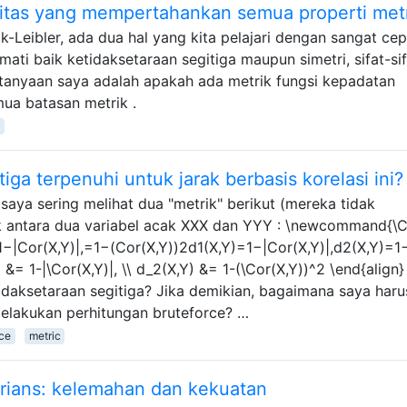
litas yang mempertahankan semua properti met
k-Leibler, ada dua hal yang kita pelajari dengan sangat cep
ati baik ketidaksetaraan segitiga maupun simetri, sifat-sif
ertanyaan saya adalah apakah ada metrik fungsi kepadatan
ua batasan metrik .
ga terpenuhi untuk jarak berbasis korelasi ini?
aya sering melihat dua "metrik" berikut (mereka tidak
k antara dua variabel acak XXX dan YYY : \newcommand{\C
1−|Cor(X,Y)|,=1−(Cor(X,Y))2d1(X,Y)=1−|Cor(X,Y)|,d2(X,Y)=1
 &= 1-|\Cor(X,Y)|, \\ d_2(X,Y) &= 1-(\Cor(X,Y))^2 \end{align}
daksetaraan segitiga? Jika demikian, bagaimana saya haru
elakukan perhitungan bruteforce? …
ce
metric
arians: kelemahan dan kekuatan