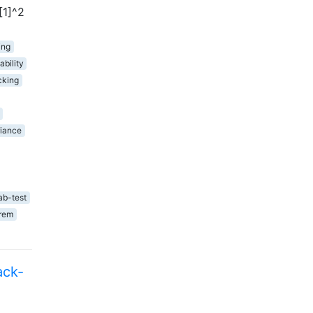
[1]^2
ing
ability
cking
riance
ab-test
orem
ack-