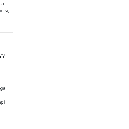
ia
nisi,
YYY
gai
api