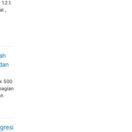
1.2.1.
l ,
ah
 dan
ak 500
bagian
an
gresi