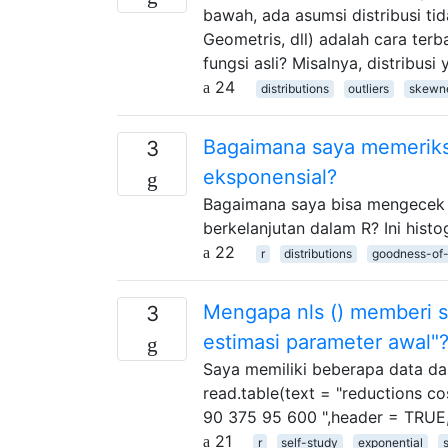
bawah, ada asumsi distribusi tid
Geometris, dll) adalah cara ter
fungsi asli? Misalnya, distribusi
24
distributions
outliers
skewn
Bagaimana saya memeriksa
3
eksponensial?
Bagaimana saya bisa mengecek ap
berkelanjutan dalam R? Ini hist
22
r
distributions
goodness-of-
Mengapa nls () memberi s
3
estimasi parameter awal"
Saya memiliki beberapa data das
read.table(text = "reductions c
90 375 95 600 ",header = TRUE, 
21
r
self-study
exponential