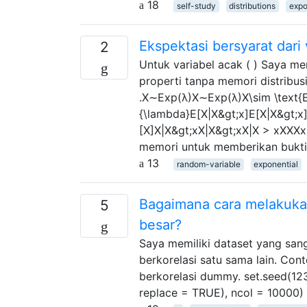
18
self-study
distributions
expo
Ekspektasi bersyarat dari
2
Untuk variabel acak ( ) Saya me
properti tanpa memori distribus
.X∼Exp(λ)X∼Exp(λ)X\sim \text{E
{\lambda}E[X|X&gt;x]E[X|X&gt;x
[X]X|X&gt;xX|X&gt;xX|X > xXXX
memori untuk memberikan bukti
13
random-variable
exponential
Bagaimana cara melakukan
5
besar?
Saya memiliki dataset yang sanga
berkorelasi satu sama lain. Con
berkorelasi dummy. set.seed(123
replace = TRUE), ncol = 10000) 