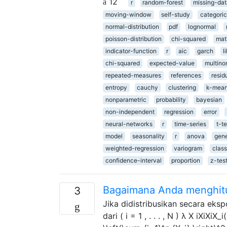
12
r
random-forest
missing-dat
moving-window
self-study
categoric
normal-distribution
pdf
lognormal
poisson-distribution
chi-squared
mat
indicator-function
r
aic
garch
l
chi-squared
expected-value
multino
repeated-measures
references
resid
entropy
cauchy
clustering
k-mea
nonparametric
probability
bayesian
non-independent
regression
error
neural-networks
r
time-series
t-te
model
seasonality
r
anova
gene
weighted-regression
variogram
class
confidence-interval
proportion
z-tes
Bagaimana Anda menghitu
3
Jika didistribusikan secara eks
dari ( i = 1 , . . . , N ) λ X iXiXiX