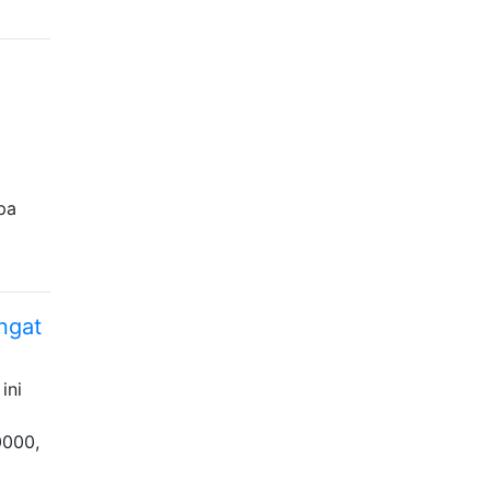
pa
ngat
ini
0000,