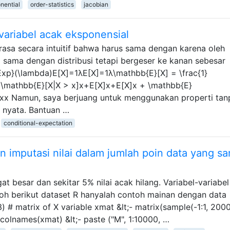
nential
order-statistics
jacobian
 variabel acak eksponensial
rasa secara intuitif bahwa harus sama dengan karena oleh
i sama dengan distribusi tetapi bergeser ke kanan sebesar
xp}(\lambda)E[X]=1λE[X]=1λ\mathbb{E}[X] = \frac{1}
]\mathbb{E}[X|X > x]x+E[X]x+E[X]x + \mathbb{E}
xxx Namun, saya berjuang untuk menggunakan properti tan
 nyata. Bantuan …
conditional-expectation
 imputasi nilai dalam jumlah poin data yang sa
t besar dan sekitar 5% nilai acak hilang. Variabel-variabel 
toh berikut dataset R hanyalah contoh mainan dengan data
) # matrix of X variable xmat &lt;- matrix(sample(-1:1, 200
colnames(xmat) &lt;- paste ("M", 1:10000, …