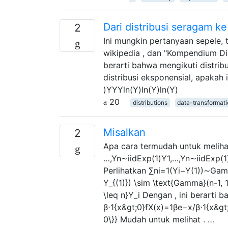
Dari distribusi seragam ke
2
Ini mungkin pertanyaan sepele, t
wikipedia , dan "Kompendium Dis
berarti bahwa mengikuti distrib
distribusi eksponensial, apakah 
)YYYln(Y)ln(Y)ln(Y)
20
distributions
data-transformat
Misalkan
2
Apa cara termudah untuk melihat
…,Yn∼iidExp(1)Y1,…,Yn∼iidExp(1)Y_
Perlihatkan ∑ni=1(Yi−Y(1))∼Gam
Y_{(1)}) \sim \text{Gamma}(n-1, 1
\leq n}Y_i Dengan , ini berarti
β⋅1{x&gt;0}fX(x)=1βe−x/β⋅1{x&gt;
0\}} Mudah untuk melihat . …