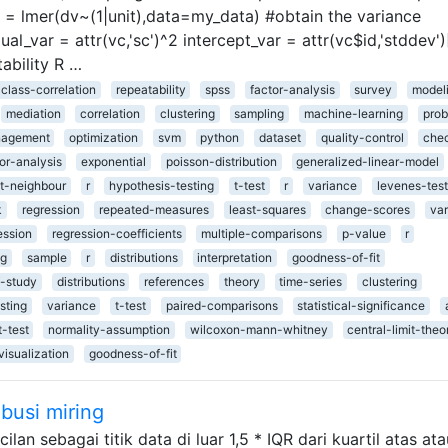
t = lmer(dv~(1|unit),data=my_data) #obtain the variance
ual_var = attr(vc,'sc')^2 intercept_var = attr(vc$id,'stddev')
ability R …
aclass-correlation
repeatability
spss
factor-analysis
survey
model
mediation
correlation
clustering
sampling
machine-learning
prob
nagement
optimization
svm
python
dataset
quality-control
che
or-analysis
exponential
poisson-distribution
generalized-linear-model
t-neighbour
r
hypothesis-testing
t-test
r
variance
levenes-test
k
regression
repeated-measures
least-squares
change-scores
va
ession
regression-coefficients
multiple-comparisons
p-value
r
ng
sample
r
distributions
interpretation
goodness-of-fit
f-study
distributions
references
theory
time-series
clustering
sting
variance
t-test
paired-comparisons
statistical-significance
t-test
normality-assumption
wilcoxon-mann-whitney
central-limit-the
visualization
goodness-of-fit
ibusi miring
ilan sebagai titik data di luar 1,5 * IQR dari kuartil atas ata