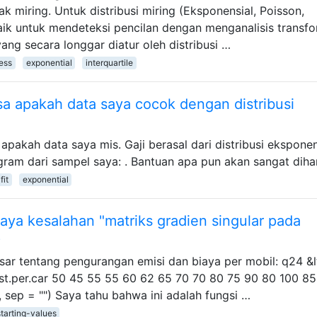
ak miring. Untuk distribusi miring (Eksponensial, Poisson,
baik untuk mendeteksi pencilan dengan menganalisis transf
 yang secara longgar diatur oleh distribusi …
ess
exponential
interquartile
 apakah data saya cocok dengan distribusi
akah data saya mis. Gaji berasal dari distribusi eksponen
ogram dari sampel saya: . Bantuan apa pun akan sangat diha
fit
exponential
aya kesalahan "matriks gradien singular pada
?
ar tentang pengurangan emisi dan biaya per mobil: q24 &l
ost.per.car 50 45 55 55 60 62 65 70 70 80 75 90 80 100 8
sep = "") Saya tahu bahwa ini adalah fungsi …
starting-values