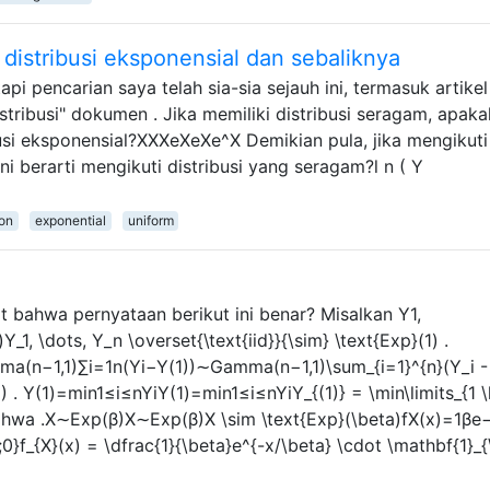
 distribusi eksponensial dan sebaliknya
api pencarian saya telah sia-sia sejauh ini, termasuk artikel
tribusi" dokumen . Jika memiliki distribusi seragam, apakah
usi eksponensial?XXXeXeXe^X Demikian pula, jika mengikuti
ini berarti mengikuti distribusi yang seragam?l n ( Y
ion
exponential
uniform
 bahwa pernyataan berikut ini benar? Misalkan Y1,
1, \dots, Y_n \overset{\text{iid}}{\sim} \text{Exp}(1) .
ma(n−1,1)∑i=1n(Yi−Y(1))∼Gamma(n−1,1)\sum_{i=1}^{n}(Y_i -
) . Y(1)=min1≤i≤nYiY(1)=min1≤i≤nYiY_{(1)} = \min\limits_{1 \
 bahwa .X∼Exp(β)X∼Exp(β)X \sim \text{Exp}(\beta)fX(x)=1βe
0}f_{X}(x) = \dfrac{1}{\beta}e^{-x/\beta} \cdot \mathbf{1}_{