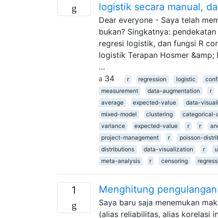
logistik secara manual, d
Dear everyone - Saya telah mem
bukan? Singkatnya: pendekatan
regresi logistik, dan fungsi R c
logistik Terapan Hosmer &amp;
…
34
r
regression
logistic
conf
measurement
data-augmentation
r
average
expected-value
data-visual
mixed-model
clustering
categorical-
variance
expected-value
r
r
an
project-management
r
poisson-distri
distributions
data-visualization
r
u
meta-analysis
r
censoring
regress
Menghitung pengulangan 
1
Saya baru saja menemukan maka
(alias reliabilitas, alias korela