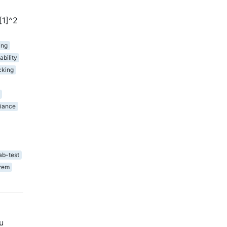
[1]^2
ing
ability
cking
riance
ab-test
orem
u