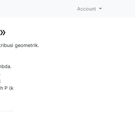
Account
l»
ribusi geometrik.
mbda.
.
k
h P (k