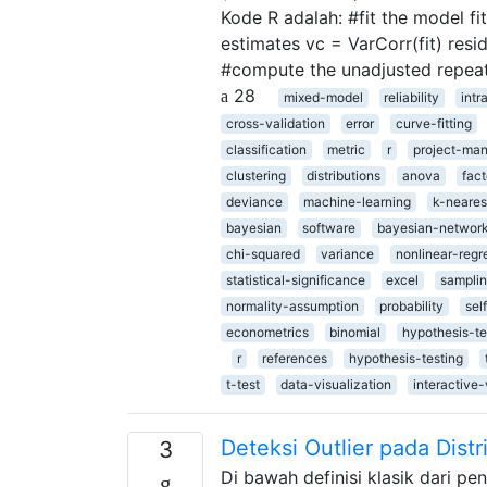
Kode R adalah: #fit the model fi
estimates vc = VarCorr(fit) resid
#compute the unadjusted repeat
28
mixed-model
reliability
intr
cross-validation
error
curve-fitting
classification
metric
r
project-ma
clustering
distributions
anova
fact
deviance
machine-learning
k-neares
bayesian
software
bayesian-networ
chi-squared
variance
nonlinear-regr
statistical-significance
excel
sampli
normality-assumption
probability
sel
econometrics
binomial
hypothesis-te
r
references
hypothesis-testing
t-test
data-visualization
interactive-
Deteksi Outlier pada Distr
3
Di bawah definisi klasik dari penc