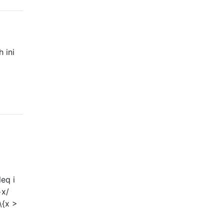
 ini
leq i
−x/
\{x >