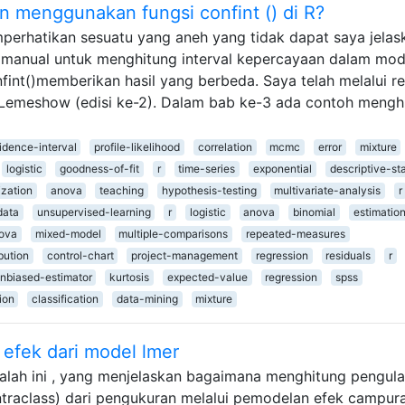
an menggunakan fungsi confint () di R?
perhatikan sesuatu yang aneh yang tidak dapat saya jelas
 manual untuk menghitung interval kepercayaan dalam mod
onfint()memberikan hasil yang berbeda. Saya telah melalui re
 Lemeshow (edisi ke-2). Dalam bab ke-3 ada contoh mengh
idence-interval
profile-likelihood
correlation
mcmc
error
mixture
logistic
goodness-of-fit
r
time-series
exponential
descriptive-sta
ization
anova
teaching
hypothesis-testing
multivariate-analysis
r
data
unsupervised-learning
r
logistic
anova
binomial
estimatio
ova
mixed-model
multiple-comparisons
repeated-measures
bution
control-chart
project-management
regression
residuals
r
nbiased-estimator
kurtosis
expected-value
regression
spss
ion
classification
data-mining
mixture
efek dari model lmer
lah ini , yang menjelaskan bagaimana menghitung pengul
si intraclass) dari pengukuran melalui pemodelan efek campur