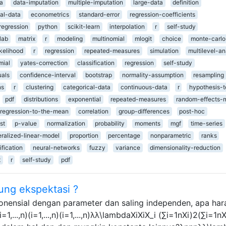
a
data-imputation
multiple-imputation
large-data
definition
al-data
econometrics
standard-error
regression-coefficients
regression
python
scikit-learn
interpolation
r
self-study
lab
matrix
r
modeling
multinomial
mlogit
choice
monte-carlo
ikelihood
r
regression
repeated-measures
simulation
multilevel-an
mial
yates-correction
classification
regression
self-study
uals
confidence-interval
bootstrap
normality-assumption
resampling
ns
r
clustering
categorical-data
continuous-data
r
hypothesis-t
pdf
distributions
exponential
repeated-measures
random-effects-
regression-to-the-mean
correlation
group-differences
post-hoc
st
p-value
normalization
probability
moments
mgf
time-series
ralized-linear-model
proportion
percentage
nonparametric
ranks
ification
neural-networks
fuzzy
variance
dimensionality-reduction
t
r
self-study
pdf
ng ekspektasi ?
ponensial dengan parameter dan saling independen, apa ha
_i(i=1,...,n)(i=1,...,n)(i=1,...,n)λλ\lambdaXiXiX_i (∑i=1nXi)2(∑i=1n