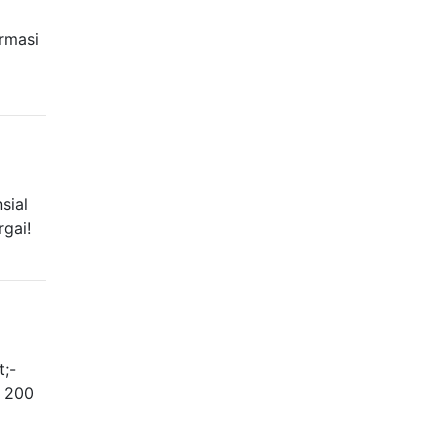
ormasi
sial
rgai!
t;-
5 200