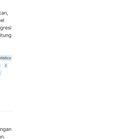
kan,
el
gresi
itung
tistics
r
n
angan
an.