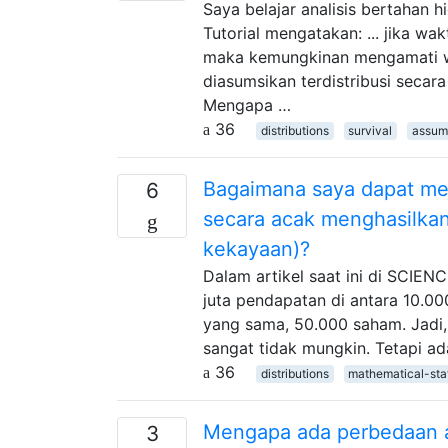
Saya belajar analisis bertahan h
Tutorial mengatakan: ... jika wa
maka kemungkinan mengamati wa
diasumsikan terdistribusi secar
Mengapa …
36
distributions
survival
assum
Bagaimana saya dapat me
6
secara acak menghasilkan
kekayaan)?
Dalam artikel saat ini di SCIEN
juta pendapatan di antara 10.0
yang sama, 50.000 saham. Jadi,
sangat tidak mungkin. Tetapi a
36
distributions
mathematical-stat
Mengapa ada perbedaan a
3