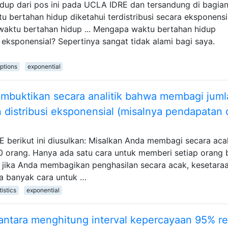
idup dari pos ini pada UCLA IDRE dan tersandung di bagian 
ktu bertahan hidup diketahui terdistribusi secara eksponensia
ktu bertahan hidup ... Mengapa waktu bertahan hidup
a eksponensial? Sepertinya sangat tidak alami bagi saya.
ptions
exponential
mbuktikan secara analitik bahwa membagi juml
 distribusi eksponensial (misalnya pendapatan
CE berikut ini diusulkan: Misalkan Anda membagi secara ac
00 orang. Hanya ada satu cara untuk memberi setiap orang 
 jika Anda membagikan penghasilan secara acak, kesetara
da banyak cara untuk …
istics
exponential
ntara menghitung interval kepercayaan 95% re