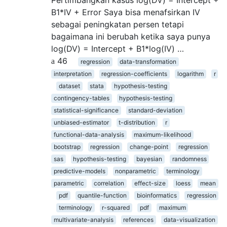
Pertimbangkan kasus log(DV) = Intercept +
B1*IV + Error Saya bisa menafsirkan IV
sebagai peningkatan persen tetapi
bagaimana ini berubah ketika saya punya
log(DV) = Intercept + B1*log(IV) …
46
regression
data-transformation
interpretation
regression-coefficients
logarithm
r
dataset
stata
hypothesis-testing
contingency-tables
hypothesis-testing
statistical-significance
standard-deviation
unbiased-estimator
t-distribution
r
functional-data-analysis
maximum-likelihood
bootstrap
regression
change-point
regression
sas
hypothesis-testing
bayesian
randomness
predictive-models
nonparametric
terminology
parametric
correlation
effect-size
loess
mean
pdf
quantile-function
bioinformatics
regression
terminology
r-squared
pdf
maximum
multivariate-analysis
references
data-visualization