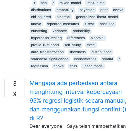
r
pca
r
mixed-model
lme4-nlme
distributions
probability
bayesian
prior
anova
chi-squared
binomial
generalized-linear-model
anova
repeated-measures
t-test
post-hoc
clustering
variance
probability
hypothesis-testing
references
binomial
profile-likelihood
self-study
excel
data-transformation
skewness
distributions
statistical-significance
econometrics
spatial
r
regression
anova
spss
linear-model
Mengapa ada perbedaan antara
3
menghitung interval kepercayaan
95% regresi logistik secara manual,
dan menggunakan fungsi confint ()
di R?
Dear everyone - Saya telah memperhatikan