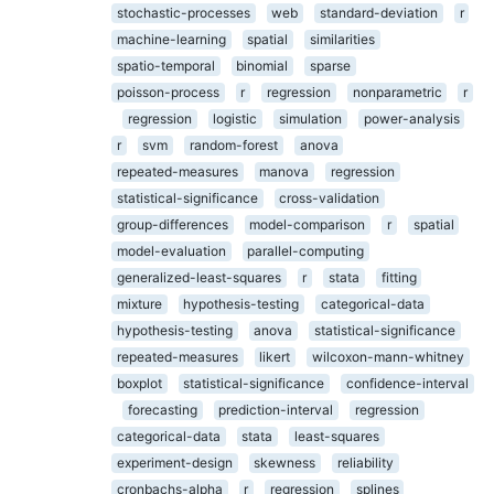
stochastic-processes
web
standard-deviation
r
machine-learning
spatial
similarities
spatio-temporal
binomial
sparse
poisson-process
r
regression
nonparametric
r
regression
logistic
simulation
power-analysis
r
svm
random-forest
anova
repeated-measures
manova
regression
statistical-significance
cross-validation
group-differences
model-comparison
r
spatial
model-evaluation
parallel-computing
generalized-least-squares
r
stata
fitting
mixture
hypothesis-testing
categorical-data
hypothesis-testing
anova
statistical-significance
repeated-measures
likert
wilcoxon-mann-whitney
boxplot
statistical-significance
confidence-interval
forecasting
prediction-interval
regression
categorical-data
stata
least-squares
experiment-design
skewness
reliability
cronbachs-alpha
r
regression
splines