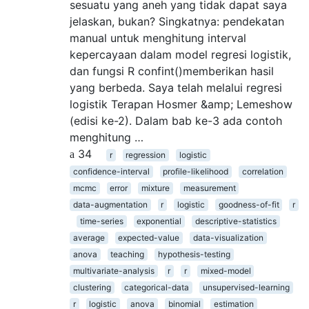
sesuatu yang aneh yang tidak dapat saya
jelaskan, bukan? Singkatnya: pendekatan
manual untuk menghitung interval
kepercayaan dalam model regresi logistik,
dan fungsi R confint()memberikan hasil
yang berbeda. Saya telah melalui regresi
logistik Terapan Hosmer &amp; Lemeshow
(edisi ke-2). Dalam bab ke-3 ada contoh
menghitung …
34
r
regression
logistic
confidence-interval
profile-likelihood
correlation
mcmc
error
mixture
measurement
data-augmentation
r
logistic
goodness-of-fit
r
time-series
exponential
descriptive-statistics
average
expected-value
data-visualization
anova
teaching
hypothesis-testing
multivariate-analysis
r
r
mixed-model
clustering
categorical-data
unsupervised-learning
r
logistic
anova
binomial
estimation