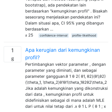
bootstrap), ada pendekatan lain
berdasarkan "kemungkinan profil" . Bisakah
seseorang menjelaskan pendekatan ini?
Dalam situasi apa, CI 95% yang dibangun
berdasarkan …
25
confidence-interval
profile-likelihood
Apa kerugian dari kemungkinan
1
profil?
Pertimbangkan vektor parameter , dengan
parameter yang diminati, dan sebagai
parameter gangguan.θ 1 θ 2( θ1, θ2)(θ1,θ2)
(\theta_1, \theta_2)θ1θ1\theta_1θ2θ2\theta_2
Jika adalah kemungkinan yang dikonstruksi
dari data , kemungkinan profil untuk
didefinisikan sebagai di mana adalah MLE
dari untuk nilai tetap dari .x θ 1 L P ( θ 1 ; x