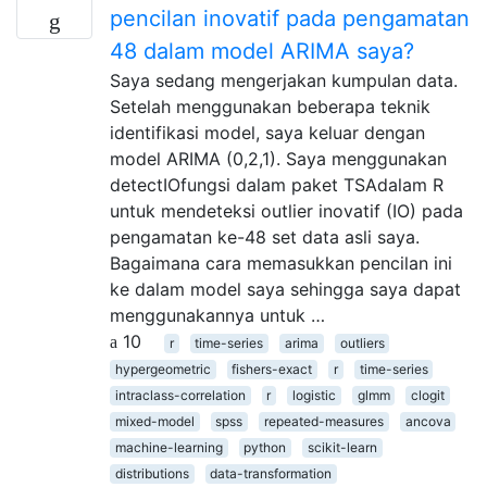
pencilan inovatif pada pengamatan
48 dalam model ARIMA saya?
Saya sedang mengerjakan kumpulan data.
Setelah menggunakan beberapa teknik
identifikasi model, saya keluar dengan
model ARIMA (0,2,1). Saya menggunakan
detectIOfungsi dalam paket TSAdalam R
untuk mendeteksi outlier inovatif (IO) pada
pengamatan ke-48 set data asli saya.
Bagaimana cara memasukkan pencilan ini
ke dalam model saya sehingga saya dapat
menggunakannya untuk …
10
r
time-series
arima
outliers
hypergeometric
fishers-exact
r
time-series
intraclass-correlation
r
logistic
glmm
clogit
mixed-model
spss
repeated-measures
ancova
machine-learning
python
scikit-learn
distributions
data-transformation