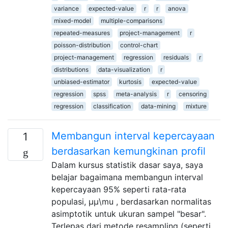
variance
expected-value
r
r
anova
mixed-model
multiple-comparisons
repeated-measures
project-management
r
poisson-distribution
control-chart
project-management
regression
residuals
r
distributions
data-visualization
r
unbiased-estimator
kurtosis
expected-value
regression
spss
meta-analysis
r
censoring
regression
classification
data-mining
mixture
Membangun interval kepercayaan
1
berdasarkan kemungkinan profil
Dalam kursus statistik dasar saya, saya
belajar bagaimana membangun interval
kepercayaan 95% seperti rata-rata
populasi, μμ\mu , berdasarkan normalitas
asimptotik untuk ukuran sampel "besar".
Terlepas dari metode resampling (seperti