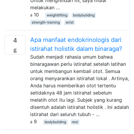
Untuk menghindari ini, saya mulai
melakukan …
10
weightlifting
bodybuilding
strength-training
wrist
Apa manfaat endokrinologis dari
4
istirahat holistik dalam binaraga?
Sudah menjadi rahasia umum bahwa
binaragawan perlu istirahat setelah latihan
untuk membangun kembali otot. Semua
orang menyarankan istirahat lokal . Artinya,
Anda harus memberikan otot tertentu
setidaknya 48 jam istirahat sebelum
melatih otot itu lagi. Subjek yang kurang
disentuh adalah istirahat holistik . Ini adalah
istirahat dari seluruh tubuh - …
9
bodybuilding
rest