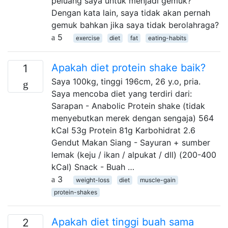
peluang saya untuk menjadi gemuk?
Dengan kata lain, saya tidak akan pernah
gemuk bahkan jika saya tidak berolahraga?
5
exercise
diet
fat
eating-habits
Apakah diet protein shake baik?
1
Saya 100kg, tinggi 196cm, 26 y.o, pria.
Saya mencoba diet yang terdiri dari:
Sarapan - Anabolic Protein shake (tidak
menyebutkan merek dengan sengaja) 564
kCal 53g Protein 81g Karbohidrat 2.6
Gendut Makan Siang - Sayuran + sumber
lemak (keju / ikan / alpukat / dll) (200-400
kCal) Snack - Buah …
3
weight-loss
diet
muscle-gain
protein-shakes
Apakah diet tinggi buah sama
2