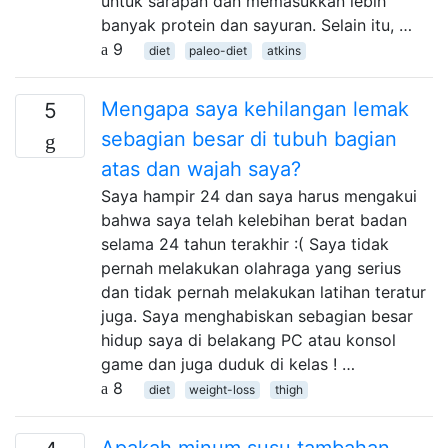
untuk sarapan dan memasukkan lebih
banyak protein dan sayuran. Selain itu, …
9
diet
paleo-diet
atkins
Mengapa saya kehilangan lemak
5
sebagian besar di tubuh bagian
atas dan wajah saya?
Saya hampir 24 dan saya harus mengakui
bahwa saya telah kelebihan berat badan
selama 24 tahun terakhir :( Saya tidak
pernah melakukan olahraga yang serius
dan tidak pernah melakukan latihan teratur
juga. Saya menghabiskan sebagian besar
hidup saya di belakang PC atau konsol
game dan juga duduk di kelas ! …
8
diet
weight-loss
thigh
Apakah minum susu tambahan